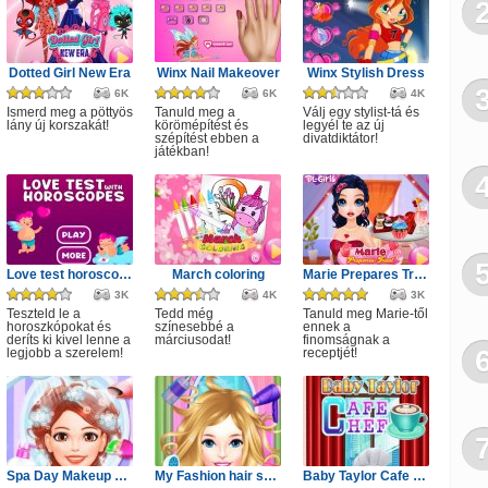
Dotted Girl New Era
Winx Nail Makeover
Winx Stylish Dress
6K
6K
4K
Ismerd meg a pöttyös
Tanuld meg a
Válj egy stylist-tá és
lány új korszakát!
körömépítést és
legyél te az új
szépítést ebben a
divatdiktátor!
játékban!
Love test horoscopes
March coloring
Marie Prepares Treat
3K
4K
3K
Teszteld le a
Tedd még
Tanuld meg Marie-től
horoszkópokat és
színesebbé a
ennek a
deríts ki kivel lenne a
márciusodat!
finomságnak a
legjobb a szerelem!
receptjét!
Spa Day Makeup Artist
My Fashion hair salon
Baby Taylor Cafe Chef