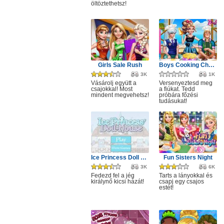
öltöztethetsz!
Girls Sale Rush
Boys Cooking Challenge
3K
1K
Vásárolj együtt a
Versenyeztesd meg
csajokkal! Most
a fiúkat. Tedd
mindent megvehetsz!
próbára főzési
tudásukat!
Ice Princess Doll House
Fun Sisters Night
3K
6K
Fedezd fel a jég
Tarts a lányokkal és
királynő kicsi házát!
csapj egy csajos
estét!