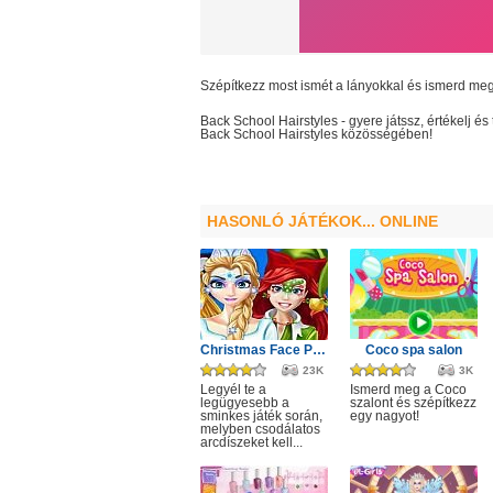
Szépítkezz most ismét a lányokkal és ismerd me
Back School Hairstyles
- gyere játssz, értékelj 
Back School Hairstyles
közösségében!
HASONLÓ JÁTÉKOK... ONLINE
Christmas Face Painting
Coco spa salon
23K
3K
Legyél te a
Ismerd meg a Coco
legügyesebb a
szalont és szépítkezz
sminkes játék során,
egy nagyot!
melyben csodálatos
arcdíszeket kell...