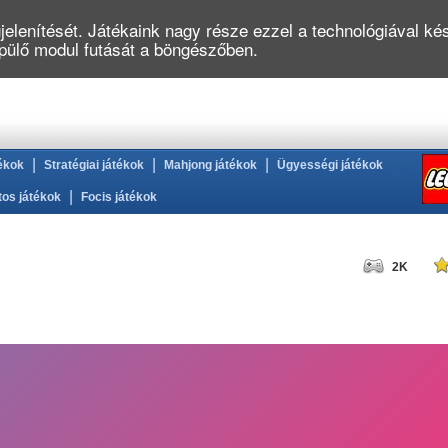
elenítését. Játékaink nagy része ezzel a technológiával kés
épülő modul futását a böngészőben.
|
|
|
ékok
Stratégiai játékok
Mahjong játékok
Ügyességi játékok
|
tos játékok
Focis játékok
2K