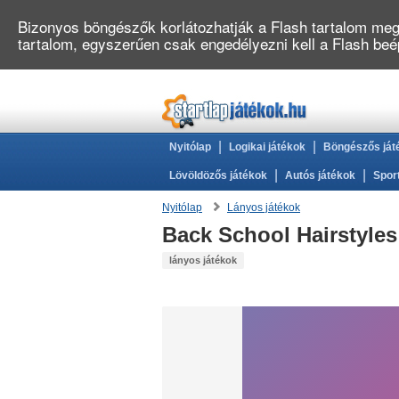
Bizonyos böngészők korlátozhatják a Flash tartalom megj
tartalom, egyszerűen csak engedélyezni kell a Flash be
|
|
Nyitólap
Logikai játékok
Böngészős ját
|
|
Lövöldözős játékok
Autós játékok
Spor
Nyitólap
Lányos játékok
Back School Hairstyles
lányos játékok