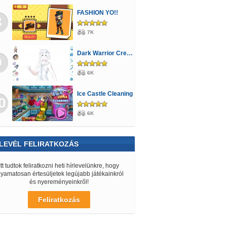
FASHION YO!!
8
7K
Dark Warrior Creator
9
6K
Ice Castle Cleaning
0
6K
LEVÉL FELIRATKOZÁS
Itt tudtok feliratkozni heti hírlevelünkre, hogy
lyamatosan értesüljetek legújabb játékainkról
és nyereményeinkről!
Feliratkozás