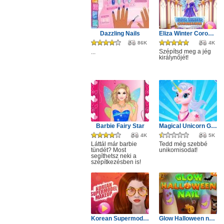
Dazzling Nails
Eliza Winter Coronation
86K
4K
Szépítsd meg a jég
...
királynőjét!
Barbie Fairy Star
Magical Unicorn Grooming World
4K
5K
Láttál már barbie
Tedd még szebbé
tündét? Most
unikornisodat!
segíthetsz neki a
szépítkezésben is!
Korean Supermodel Makeup
Glow Halloween nails polish