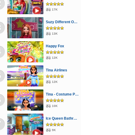
2
17K
Suzy Different Outfit Events
3
13K
Happy Fox
4
12K
Tina Airlines
5
12K
Tina - Costume Party
6
10K
Ice Queen Bathroom Deco
7
9K