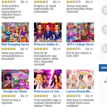
3K
3K
2K
Tedd próbára
Dolgozz az egyik
Tanulj meg igazi
sminkelési
legtrendibb haj
kávét készíteni Baby
ügyességed és
szalonban!
Taylorral!
szépítsd meg a
hölgyeket!
Mall Shopping Spree
Princess Indian Gala Fashion
BFFs College Dorm
1
4K
5K
4K
Indulj egy plázás
Készülj fel
Éld át újra milyen a
ruhavásárlásra a
hercegnősen egy
kolis élet!
lányokkal!
indiai gálára. Vedd
elő a legszebb
ruhádat!
HÍR
fo
Design my Shoes
Princesses vs Celebs Fashion Challenge
Luxury Brand Wedding Gowns
3K
4K
3K
Tervezd meg a
A hercegnőkk vagy a
Add meg az esküvőd
cipőmet!
celebek öltözködnek
módját most luxus
jobban? Most
ruhákkal!