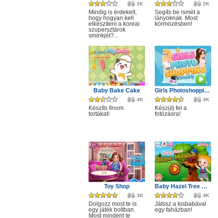
2K
2K
Mindig is érdekelt,
Segíts be ismét a
hogy hogyan kell
lányoknak. Most
elkészíteni a koreai
körmözésben!
szupersztárok
sminkjét?...
Baby Bake Cake
Girls Photoshopping Dressup
4K
3K
Készíts finom
Készülj fel a
tortákat!
fotózásra!
Toy Shop
Baby Hazel Tree House
3K
4K
Dolgozz most te is
Játssz a kisbabával
egy játék boltban.
egy faházban!
Most mindent te