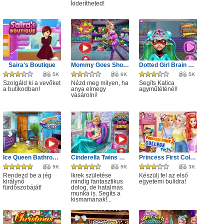
kiderítheted!
Saira's Boutique
Mommy Goes Shopping
Dotted Girl Brain Doctor
5K
6K
5K
Szolgáld ki a vevőket
Nézd meg milyen, ha
Segíts Katica
a butikodban!
anya elmegy
agyműtéténél!
vásárolni!
Ice Queen Bathroom Deco
Cinderella Twins Birth
Princess First College Party
9K
5K
3K
Rendezd be a jég
Ikrek születése
Készülj fel az első
királynő
mindig fantasztikus
egyetemi bulidra!
fürdőszobáját!
dolog, de hatalmas
munka is. Segíts a
kismamának!...