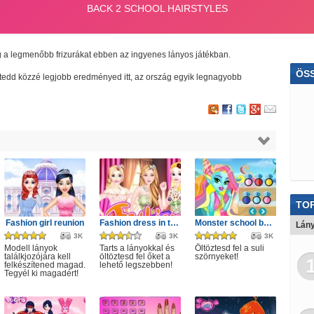
g a legmenőbb frizurákat ebben az ingyenes lányos játékban.
ÖS
és tedd közzé legjobb eredményed itt, az ország egyik legnagyobb
Ta
Rejte
Ál
Del
Sütő
TOP
Fashion girl reunion
Fashion dress in tulle style
Monster school beach party game
Lány
3K
3K
3K
Modell lányok
Tarts a lányokkal és
Öltöztesd fel a suli
találkjozójára kell
öltöztesd fel őket a
szörnyeket!
felkészítened magad.
lehető legszebben!
Tegyél ki magadért!