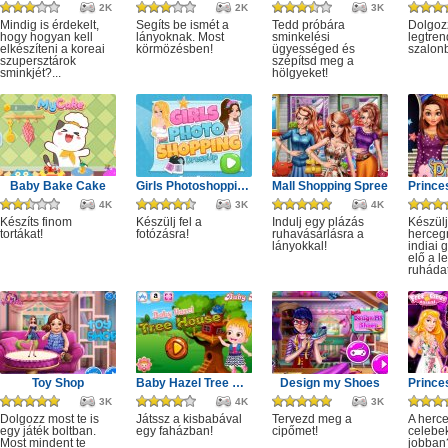
2K
2K
3K
Mindig is érdekelt,
Segíts be ismét a
Tedd próbára
Dolgoz
hogy hogyan kell
lányoknak. Most
sminkelési
legtren
elkészíteni a koreai
körmözésben!
ügyességed és
szalon
szupersztárok
szépítsd meg a
sminkjét?...
hölgyeket!
Baby Bake Cake
Girls Photoshopping Dressup
Mall Shopping Spree
4K
3K
4K
Készíts finom
Készülj fel a
Indulj egy plázás
Készülj
tortákat!
fotózásra!
ruhavásárlásra a
herceg
lányokkal!
indiai 
elő a l
ruhádat
Toy Shop
Baby Hazel Tree House
Design my Shoes
3K
4K
3K
Dolgozz most te is
Játssz a kisbabával
Tervezd meg a
A herc
egy játék boltban.
egy faházban!
cipőmet!
celebe
Most mindent te
jobban