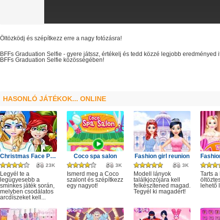
Öltözködj és szépítkezz erre a nagy fotózásra!
BFFs Graduation Selfie
- gyere játssz, értékelj és tedd közzé legjobb eredményed 
BFFs Graduation Selfie
közösségében!
HASONLÓ JÁTÉKOK... ONLINE
Christmas Face Painting
Coco spa salon
Fashion girl reunion
23K
3K
3K
Legyél te a
Ismerd meg a Coco
Modell lányok
Tarts a
legügyesebb a
szalont és szépítkezz
találkjozójára kell
öltözte
sminkes játék során,
egy nagyot!
felkészítened magad.
lehető
melyben csodálatos
Tegyél ki magadért!
arcdíszeket kell...