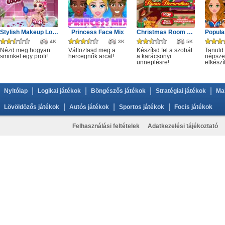
Stylish Makeup Look
Princess Face Mix
Christmas Room Decoration
4K
3K
5K
Nézd meg hogyan
Változtasd meg a
Készítsd fel a szobát
Tanuld
sminkel egy profi!
hercegnők arcát!
a karácsonyi
népszer
ünneplésre!
elkészí
|
|
|
|
Nyitólap
Logikai játékok
Böngészős játékok
Stratégiai játékok
Ma
|
|
|
Lövöldözős játékok
Autós játékok
Sportos játékok
Focis játékok
Felhasználási feltételek
Adatkezelési tájékoztató