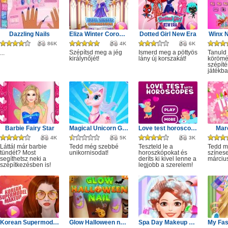
Dazzling Nails
Eliza Winter Coronation
Dotted Girl New Era
Winx N
86K
4K
6K
Szépítsd meg a jég
Ismerd meg a pöttyös
Tanuld
...
királynőjét!
lány új korszakát!
körömé
szépíté
játékba
Barbie Fairy Star
Magical Unicorn Grooming World
Love test horoscopes
Marc
4K
5K
3K
Láttál már barbie
Tedd még szebbé
Teszteld le a
Tedd 
tündét? Most
unikornisodat!
horoszkópokat és
színes
segíthetsz neki a
deríts ki kivel lenne a
márciu
szépítkezésben is!
legjobb a szerelem!
Korean Supermodel Makeup
Glow Halloween nails polish
Spa Day Makeup Artist