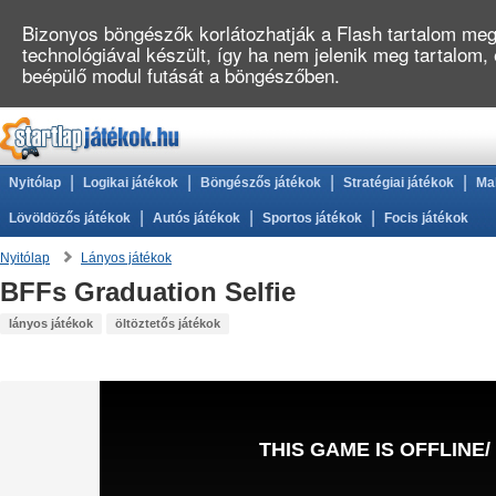
Bizonyos böngészők korlátozhatják a Flash tartalom megj
technológiával készült, így ha nem jelenik meg tartalom,
beépülő modul futását a böngészőben.
|
|
|
|
Nyitólap
Logikai játékok
Böngészős játékok
Stratégiai játékok
Ma
|
|
|
Lövöldözős játékok
Autós játékok
Sportos játékok
Focis játékok
Nyitólap
Lányos játékok
BFFs Graduation Selfie
lányos játékok
öltöztetős játékok