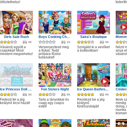
öltöztethetsz!
kiderít
Girls Sale Rush
Boys Cooking Challenge
Saira's Boutique
3K
1K
5K
Vásárolj együtt a
Versenyeztesd meg
Szolgáld ki a vevőket
Nézd m
csajokkal! Most
a fiúkat. Tedd
a butikodban!
anya e
mindent megvehetsz!
próbára főzési
vásárol
tudásukat!
Ice Princess Doll House
Fun Sisters Night
Ice Queen Bathroom Deco
3K
6K
9K
Fedezd fel a jég
Tarts a lányokkal és
Rendezd be a jég
Ikrek s
királynő kicsi házát!
csapj egy csajos
királynő
mindig 
estét!
fürdőszobáját!
dolog,
munka i
kismam