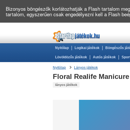
Bizonyos böngészők korlátozhatják a Flash tartalom megj
tartalom, egyszerűen csak engedélyezni kell a Flash be
|
|
Nyitólap
Logikai játékok
Böngészős ját
|
|
Lövöldözős játékok
Autós játékok
Spor
Nyitólap
Lányos játékok
Floral Realife Manicure
lányos játékok