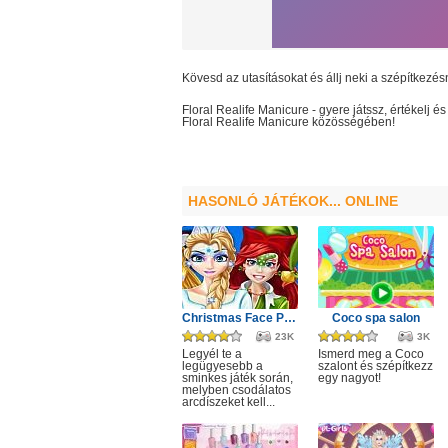
Kövesd az utasításokat és állj neki a szépítkezés
Floral Realife Manicure
- gyere játssz, értékelj 
Floral Realife Manicure
közösségében!
HASONLÓ JÁTÉKOK... ONLINE
Christmas Face Painting
Coco spa salon
23K
3K
Legyél te a
Ismerd meg a Coco
legügyesebb a
szalont és szépítkezz
sminkes játék során,
egy nagyot!
melyben csodálatos
arcdíszeket kell...