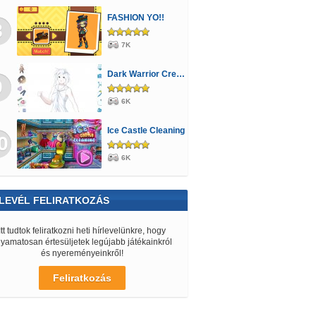
FASHION YO!!
8
7K
Dark Warrior Creator
9
6K
Ice Castle Cleaning
0
6K
LEVÉL FELIRATKOZÁS
Itt tudtok feliratkozni heti hírlevelünkre, hogy
lyamatosan értesüljetek legújabb játékainkról
és nyereményeinkről!
Feliratkozás