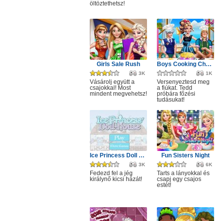
öltöztethetsz!
Girls Sale Rush
Boys Cooking Challenge
3K
1K
Vásárolj együtt a
Versenyeztesd meg
csajokkal! Most
a fiúkat. Tedd
mindent megvehetsz!
próbára főzési
tudásukat!
Ice Princess Doll House
Fun Sisters Night
3K
6K
Fedezd fel a jég
Tarts a lányokkal és
királynő kicsi házát!
csapj egy csajos
estét!