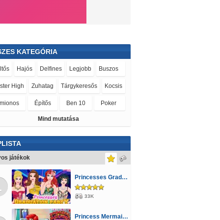
SZES KATEGÓRIA
ltős
Hajós
Delfines
Legjobb
Buszos
ster High
Zuhatag
Tárgykeresős
Kocsis
mionos
Építős
Ben 10
Poker
Mind mutatása
rászos
Állatos
Vicces
Lövöldözős
oros
Robotos
LEGO®
Orvosos
Kvíz
LISTA
etta
Tom és Jerry
Gyerekeknek
Sakk
os játékok
szkálós
Kiszolgálós
Logikai
3D
Princesses Graduation Party Night
1
yos
Barbie
Golyós
Repülős
Pónis
33K
dőrös
Sportos
Cartoon Network
Puzzle
Princess Mermaid Mommy Birth