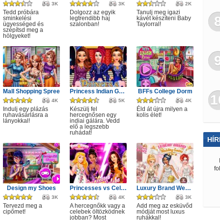
3K
3K
2K
Tedd próbára
Dolgozz az egyik
Tanulj meg igazi
sminkelési
legtrendibb haj
kávét készíteni Baby
ügyességed és
szalonban!
Taylorral!
szépítsd meg a
hölgyeket!
Mall Shopping Spree
Princess Indian Gala Fashion
BFFs College Dorm
1
4K
5K
4K
Indulj egy plázás
Készülj fel
Éld át újra milyen a
ruhavásárlásra a
hercegnősen egy
kolis élet!
lányokkal!
indiai gálára. Vedd
elő a legszebb
ruhádat!
HÍR
fo
Design my Shoes
Princesses vs Celebs Fashion Challenge
Luxury Brand Wedding Gowns
3K
4K
3K
Tervezd meg a
A hercegnőkk vagy a
Add meg az esküvőd
cipőmet!
celebek öltözködnek
módját most luxus
jobban? Most
ruhákkal!