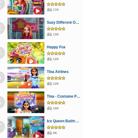
2
mos
Spongyabob
Cápás
Transformers
17K
rekedős
Sütős
Stratégiai
Játszma
Suzy Different Outfit Events
zős
Fiús
Berendezős
Rejtett tárgy
3
gvarázs
Mahjong
Parkolós
Focis
13K
kemberes
Öltöztetős
Szerelmes
Happy Fox
4
ességi
Hercegnős
Star Wars
Állatkertes
12K
onás
Olimpiai
Böngészős
Vonatos
Tina Airlines
5
ry Birds
Csigás
Csókolózós
Rajzolós
12K
ós
Pingvines
Kijutós
Farmos
Háborús
Tina - Costume Party
nkes
Scooby Doo
Pou
Dorás
Tankos
6
10K
rio
Traktoros
Karácsony
Lovas
Ice Queen Bathroom Deco
7
9K