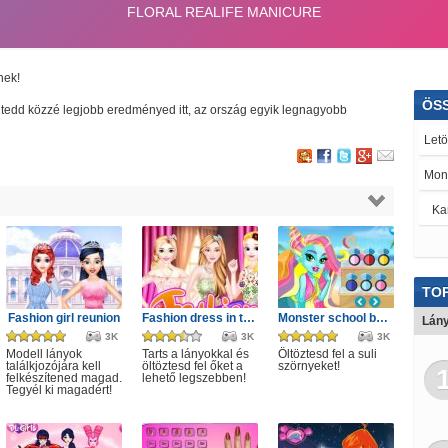
nek!
ÖS
és tedd közzé legjobb eredményed itt, az ország egyik legnagyobb
Letö
Mon
Ka
Fod
Mot
TOP
Viol
Fashion girl reunion
Fashion dress in tulle style
Monster school beach party game
Lány
3K
3K
3K
Má
Modell lányok
Tarts a lányokkal és
Öltöztesd fel a suli
találkjozójára kell
öltöztesd fel őket a
szörnyeket!
felkészítened magad.
lehető legszebben!
Lán
Tegyél ki magadért!
Ren