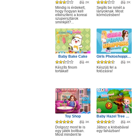
2K
2K
Mindig is érdekelt,
Segíts be ismét a
hogy hogyan kell
lányoknak. Most
elkészíteni a koreai
körmözésben!
szupersztárok
sminkjét?...
Baby Bake Cake
Girls Photoshopping Dressup
4K
3K
Készíts finom
Készülj fel a
tortákat!
fotózásra!
Toy Shop
Baby Hazel Tree House
3K
4K
Dolgozz most te is
Játssz a kisbabával
egy játék boltban.
egy faházban!
Most mindent te