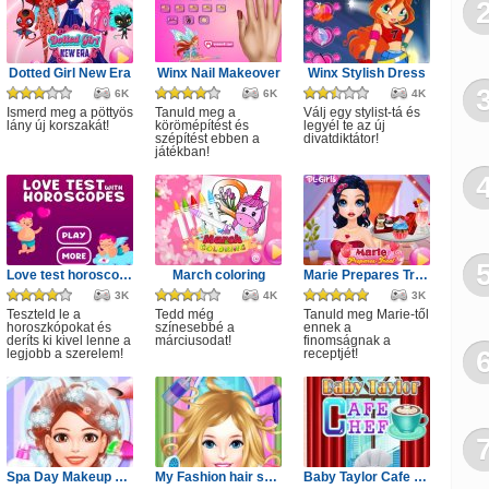
Maj
Ve
Dotted Girl New Era
Winx Nail Makeover
Winx Stylish Dress
Fő
6K
6K
4K
Ismerd meg a pöttyös
Tanuld meg a
Válj egy stylist-tá és
Jé
lány új korszakát!
körömépítést és
legyél te az új
szépítést ebben a
divatdiktátor!
játékban!
Pó
Ügy
Kat
Love test horoscopes
March coloring
Marie Prepares Treat
Ang
3K
4K
3K
Aut
Teszteld le a
Tedd még
Tanuld meg Marie-től
horoszkópokat és
színesebbé a
ennek a
deríts ki kivel lenne a
márciusodat!
finomságnak a
Smi
legjobb a szerelem!
receptjét!
Ma
Spa Day Makeup Artist
My Fashion hair salon
Baby Taylor Cafe Chef