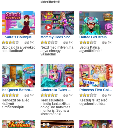
kiderítheted!
Saira's Boutique
Mommy Goes Shopping
Dotted Girl Brain Doctor
5K
6K
5K
Szolgáld ki a vevőket
Nézd meg milyen, ha
Segíts Katica
a butikodban!
anya elmegy
agyműtéténél!
vásárolni!
Ice Queen Bathroom Deco
Cinderella Twins Birth
Princess First College Party
9K
5K
3K
Rendezd be a jég
Ikrek születése
Készülj fel az első
királynő
mindig fantasztikus
egyetemi bulidra!
fürdőszobáját!
dolog, de hatalmas
munka is. Segíts a
kismamának!...