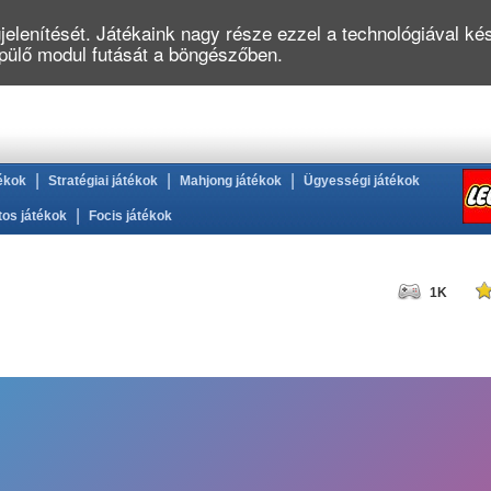
elenítését. Játékaink nagy része ezzel a technológiával kés
épülő modul futását a böngészőben.
|
|
|
ékok
Stratégiai játékok
Mahjong játékok
Ügyességi játékok
|
tos játékok
Focis játékok
1K