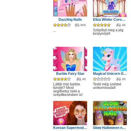
Dazzling Nails
Eliza Winter Coronation
86K
4K
Szépítsd meg a jég
...
királynőjét!
Barbie Fairy Star
Magical Unicorn Grooming World
4K
5K
Láttál már barbie
Tedd még szebbé
tündét? Most
unikornisodat!
segíthetsz neki a
szépítkezésben is!
Korean Supermodel Makeup
Glow Halloween nails polish