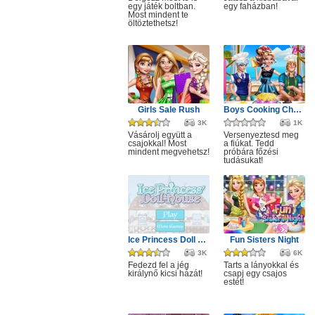
egy játék boltban.
egy faházban!
Most mindent te
öltöztethetsz!
Girls Sale Rush
Boys Cooking Challenge
3K
1K
Vásárolj együtt a
Versenyeztesd meg
csajokkal! Most
a fiúkat. Tedd
mindent megvehetsz!
próbára főzési
tudásukat!
Ice Princess Doll House
Fun Sisters Night
3K
6K
Fedezd fel a jég
Tarts a lányokkal és
királynő kicsi házát!
csapj egy csajos
estét!