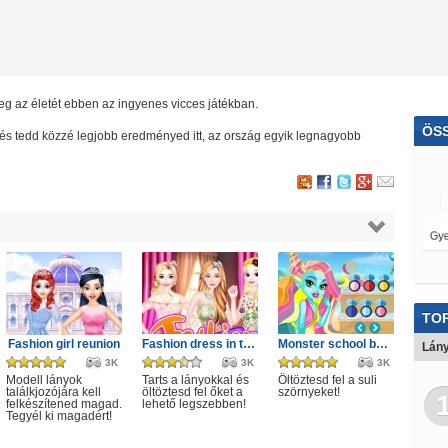
eg az életét ebben az ingyenes vicces játékban.
ÖS
lj és tedd közzé legjobb eredményed itt, az ország egyik legnagyobb
TOP
Fashion girl reunion
Fashion dress in tulle style
Monster school beach party game
Lány
3K
3K
3K
Modell lányok
Tarts a lányokkal és
Öltöztesd fel a suli
találkjozójára kell
öltöztesd fel őket a
szörnyeket!
felkészítened magad.
lehető legszebben!
Tegyél ki magadért!