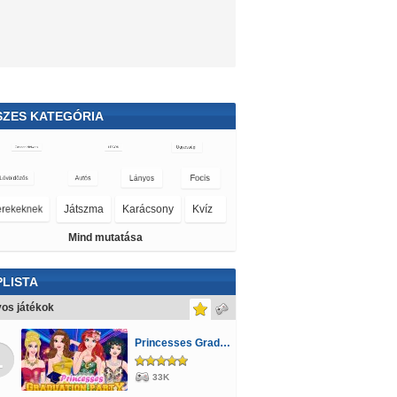
SZES KATEGÓRIA
Tárgykeresős
Monster High
Pókemberes
Mind mutatása
LISTA
os játékok
Princesses Graduation Party Night
1
33K