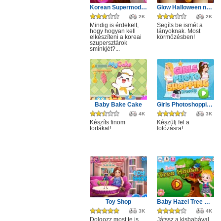
Korean Supermodel Makeup
Glow Halloween nails polish
2K
2K
Mindig is érdekelt,
Segíts be ismét a
hogy hogyan kell
lányoknak. Most
elkészíteni a koreai
körmözésben!
szupersztárok
sminkjét?...
Baby Bake Cake
Girls Photoshopping Dressup
4K
3K
Készíts finom
Készülj fel a
tortákat!
fotózásra!
Toy Shop
Baby Hazel Tree House
3K
4K
Dolgozz most te is
Játssz a kisbabával