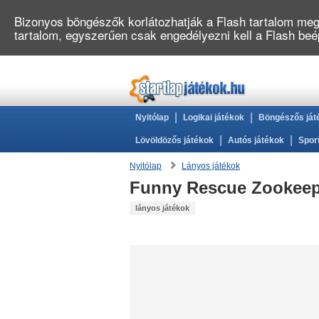
Bizonyos böngészők korlátozhatják a Flash tartalom megj
tartalom, egyszerűen csak engedélyezni kell a Flash be
|
|
Nyitólap
Logikai játékok
Böngészős ját
|
|
Lövöldözős játékok
Autós játékok
Spor
Nyitólap
Lányos játékok
Funny Rescue Zookeep
lányos játékok