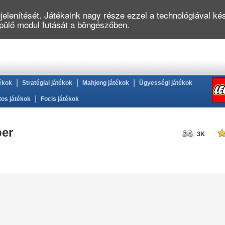
elenítését. Játékaink nagy része ezzel a technológiával kés
épülő modul futását a böngészőben.
|
|
|
ékok
Stratégiai játékok
Mahjong játékok
Ügyességi játékok
|
tos játékok
Focis játékok
er
3K