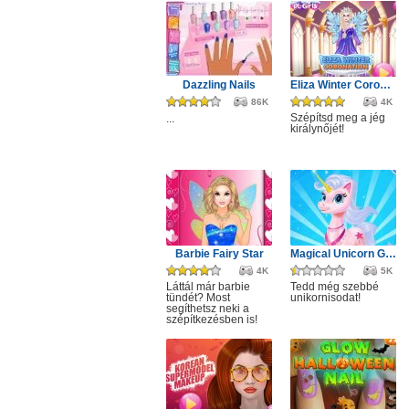
Dazzling Nails
Eliza Winter Coronation
86K
4K
Szépítsd meg a jég
...
királynőjét!
Barbie Fairy Star
Magical Unicorn Grooming World
4K
5K
Láttál már barbie
Tedd még szebbé
tündét? Most
unikornisodat!
segíthetsz neki a
szépítkezésben is!