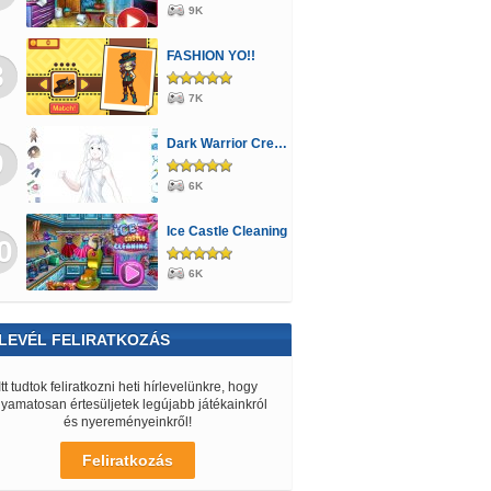
9K
FASHION YO!!
8
7K
Dark Warrior Creator
9
6K
Ice Castle Cleaning
0
6K
LEVÉL FELIRATKOZÁS
Itt tudtok feliratkozni heti hírlevelünkre, hogy
lyamatosan értesüljetek legújabb játékainkról
és nyereményeinkről!
Feliratkozás