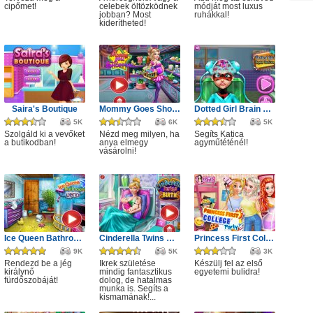
cipőmet!
celebek öltözködnek
módját most luxus
jobban? Most
ruhákkal!
kiderítheted!
Saira's Boutique
Mommy Goes Shopping
Dotted Girl Brain Doctor
5K
6K
5K
Szolgáld ki a vevőket
Nézd meg milyen, ha
Segíts Katica
a butikodban!
anya elmegy
agyműtéténél!
vásárolni!
Ice Queen Bathroom Deco
Cinderella Twins Birth
Princess First College Party
9K
5K
3K
Rendezd be a jég
Ikrek születése
Készülj fel az első
királynő
mindig fantasztikus
egyetemi bulidra!
fürdőszobáját!
dolog, de hatalmas
munka is. Segíts a
kismamának!...