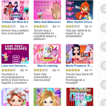
Dotted Girl New Era
Winx Nail Makeover
Winx Stylish Dress
6K
6K
4K
Ismerd meg a pöttyös
Tanuld meg a
Válj egy stylist-tá és
lány új korszakát!
körömépítést és
legyél te az új
szépítést ebben a
divatdiktátor!
játékban!
Love test horoscopes
March coloring
Marie Prepares Treat
3K
4K
3K
Teszteld le a
Tedd még
Tanuld meg Marie-től
horoszkópokat és
színesebbé a
ennek a
deríts ki kivel lenne a
márciusodat!
finomságnak a
legjobb a szerelem!
receptjét!