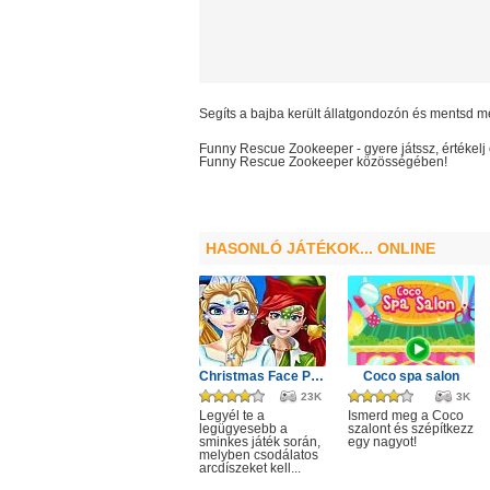
Segíts a bajba került állatgondozón és mentsd m
Funny Rescue Zookeeper
- gyere játssz, értéke
Funny Rescue Zookeeper
közösségében!
HASONLÓ JÁTÉKOK... ONLINE
Christmas Face Painting
Coco spa salon
23K
3K
Legyél te a
Ismerd meg a Coco
legügyesebb a
szalont és szépítkezz
sminkes játék során,
egy nagyot!
melyben csodálatos
arcdíszeket kell...