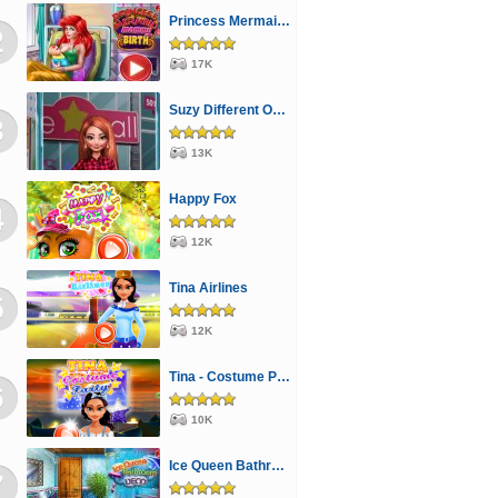
Princess Mermaid Mommy Birth
2
17K
Suzy Different Outfit Events
3
13K
Happy Fox
4
12K
Tina Airlines
5
12K
Tina - Costume Party
6
10K
Ice Queen Bathroom Deco
7