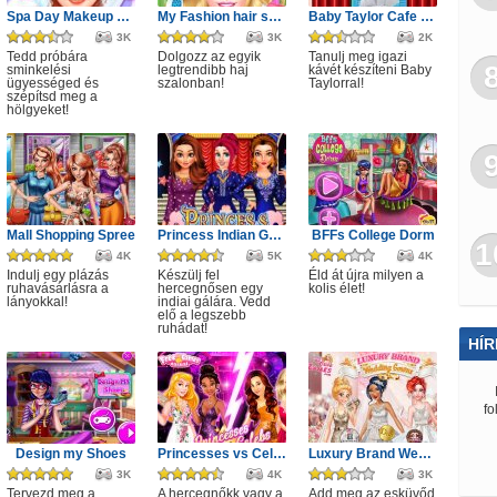
Spa Day Makeup Artist
My Fashion hair salon
Baby Taylor Cafe Chef
3K
3K
2K
Tedd próbára
Dolgozz az egyik
Tanulj meg igazi
sminkelési
legtrendibb haj
kávét készíteni Baby
ügyességed és
szalonban!
Taylorral!
szépítsd meg a
hölgyeket!
Mall Shopping Spree
Princess Indian Gala Fashion
BFFs College Dorm
1
4K
5K
4K
Indulj egy plázás
Készülj fel
Éld át újra milyen a
ruhavásárlásra a
hercegnősen egy
kolis élet!
lányokkal!
indiai gálára. Vedd
elő a legszebb
ruhádat!
HÍR
fo
Design my Shoes
Princesses vs Celebs Fashion Challenge
Luxury Brand Wedding Gowns
3K
4K
3K
Tervezd meg a
A hercegnőkk vagy a
Add meg az esküvőd