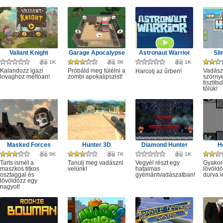
Valiant Knight
Garage Apocalypse
Astronaut Warrior
Sli
1K
3K
1K
Kalandozz igazi
Próbáld meg túlélni a
Vadász
Harcolj az űrben!
lovaghoz méltóan!
zombi apokalipszist!
szörny
tisztít
tőlük!
Masked Forces
Hunter 3D
Diamond Hunter
H
9K
7K
1K
Tarts ismét a
Tanulj meg vadászni
Vegyél részt egy
Gyakor
maszkos titkos
velünk!
hatalmas
lövöldö
osztaggal és
gyémántvadászatban!
durva l
lövöldözz egy
nagyot!