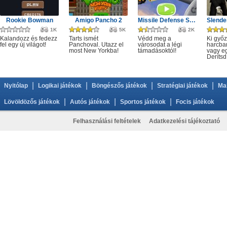
Rookie Bowman
Amigo Pancho 2
Missile Defense System
1K
5K
2K
Kalandozz és fedezz
Tarts ismét
Védd meg a
Ki győ
fel egy új világot!
Panchoval. Utazz el
városodat a légi
harcba
most New Yorkba!
támadásoktól!
vagy e
Derítsd
|
|
|
|
Nyitólap
Logikai játékok
Böngészős játékok
Stratégiai játékok
Ma
|
|
|
Lövöldözős játékok
Autós játékok
Sportos játékok
Focis játékok
Felhasználási feltételek
Adatkezelési tájékoztató