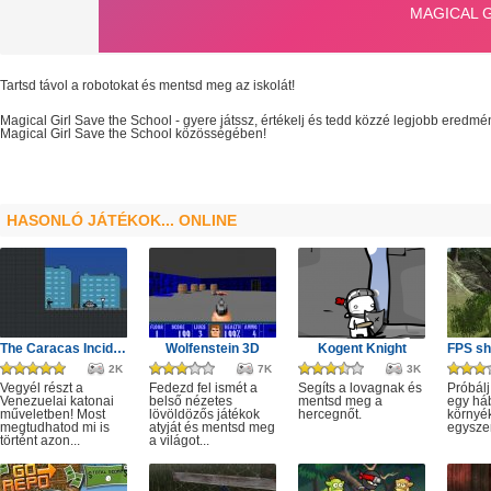
Tartsd távol a robotokat és mentsd meg az iskolát!
Magical Girl Save the School
- gyere játssz, értékelj és tedd közzé legjobb eredmé
Magical Girl Save the School
közösségében!
HASONLÓ JÁTÉKOK... ONLINE
The Caracas Incident
Wolfenstein 3D
Kogent Knight
2K
7K
3K
Vegyél részt a
Fedezd fel ismét a
Segíts a lovagnak és
Próbálj
Venezuelai katonai
belső nézetes
mentsd meg a
egy há
műveletben! Most
lövöldözős játékok
hercegnőt.
környé
megtudhatod mi is
atyját és mentsd meg
egysze
történt azon...
a világot...