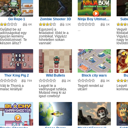
Go Repo 1
Zombie Shooter 3D
Ninja Boy Ultimate Edition
Subw
6K
12K
1K
Gyűjtsd be az
Egyszerű a
Vegyél 
...
adósságokat egy
feladatod: lődd le a
földala
igazán kemény
zombikat. Vigyázz
Vigyáz
lövöldözéssel. Te
hihetetlen sokan
nagy le
készen állsz?
vannak!
lövöldö
Thor King Pig 2
Wild Bullets
Block city wars
Bu
759
2K
3K
Válj te Thorrá a
Legyél te a
Tegyél rendet az
Legyél 
malac királlyá!
vadnyugat sztárja.
utcán!
komma
Mutasd meg ki az
igazi cowboy!