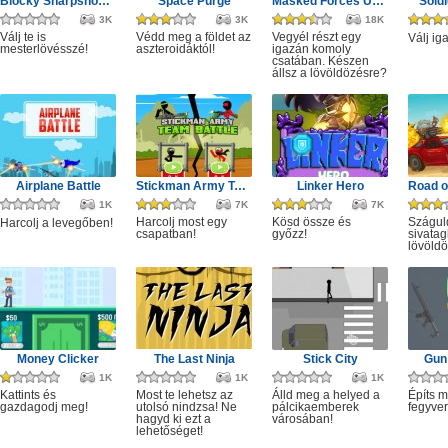
Blocky Sharpshooter
Space Purge
Masked Forces Unlimited
Sold
3K
3K
18K
Válj te is
Védd meg a földet az
Vegyél részt egy
Válj ig
mesterlövésszé!
aszteroidáktól!
igazán komoly
csatában. Készen
állsz a lövöldözésre?
Airplane Battle
Stickman Army Team Battle
Linker Hero
1K
7K
7K
Harcolj most egy
Kösd össze és
Szágul
Harcolj a levegőben!
csapatban!
győzz!
sivata
lövöldö
Money Clicker
The Last Ninja
Stick City
Gun 
1K
1K
1K
Kattints és
Most te lehetsz az
Álld meg a helyed a
Építs m
gazdagodj meg!
utolsó nindzsa! Ne
pálcikaemberek
fegyver
hagyd ki ezt a
városában!
lehetőséget!