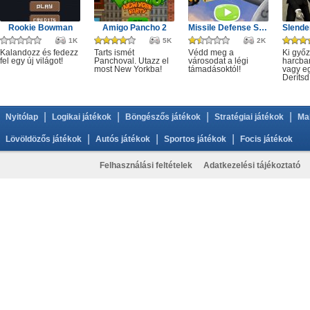
Rookie Bowman
Amigo Pancho 2
Missile Defense System
1K
5K
2K
Kalandozz és fedezz
Tarts ismét
Védd meg a
Ki győ
fel egy új világot!
Panchoval. Utazz el
városodat a légi
harcba
most New Yorkba!
támadásoktól!
vagy e
Derítsd
|
|
|
|
Nyitólap
Logikai játékok
Böngészős játékok
Stratégiai játékok
Ma
|
|
|
Lövöldözős játékok
Autós játékok
Sportos játékok
Focis játékok
Felhasználási feltételek
Adatkezelési tájékoztató