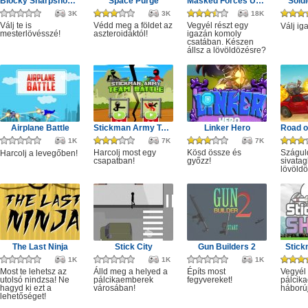
Blocky Sharpshooter
Space Purge
Masked Forces Unlimited
Sold
3K
3K
18K
Válj te is
Védd meg a földet az
Vegyél részt egy
Válj ig
mesterlövésszé!
aszteroidáktól!
igazán komoly
csatában. Készen
állsz a lövöldözésre?
Airplane Battle
Stickman Army Team Battle
Linker Hero
1K
7K
7K
Harcolj most egy
Kösd össze és
Szágul
Harcolj a levegőben!
csapatban!
győzz!
sivata
lövöldö
The Last Ninja
Stick City
Gun Builders 2
Stick
1K
1K
1K
Most te lehetsz az
Álld meg a helyed a
Építs most
Vegyél 
utolsó nindzsa! Ne
pálcikaemberek
fegyvereket!
pálcik
hagyd ki ezt a
városában!
háború
lehetőséget!