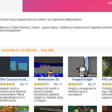
Szedd meg magad pénzzel ebben az ingyenes játékunkban.
Money Clicker
Money Clicker
- gyere játssz, értékelj és tedd közzé legjobb eredm
közösségében!
HASONLÓ JÁTÉKOK... ONLINE
The Caracas Incident
Wolfenstein 3D
Kogent Knight
2K
7K
3K
Vegyél részt a
Fedezd fel ismét a
Segíts a lovagnak és
Próbálj
Venezuelai katonai
belső nézetes
mentsd meg a
egy há
műveletben! Most
lövöldözős játékok
hercegnőt.
környé
megtudhatod mi is
atyját és mentsd meg
egysze
történt azon...
a világot...