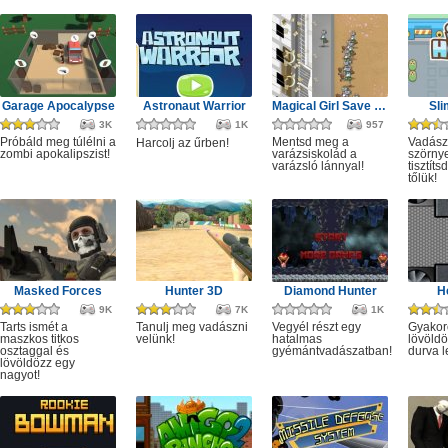
Garage Apocalypse
Astronaut Warrior
Magical Girl Save the School
Sli
3K
1K
957
Próbáld meg túlélni a
Mentsd meg a
Vadász
Harcolj az űrben!
zombi apokalipszist!
varázsiskolád a
szörny
varázsló lánnyal!
tisztít
tőlük!
Masked Forces
Hunter 3D
Diamond Hunter
H
9K
7K
1K
Tarts ismét a
Tanulj meg vadászni
Vegyél részt egy
Gyakor
maszkos titkos
velünk!
hatalmas
lövöldö
osztaggal és
gyémántvadászatban!
durva l
lövöldözz egy
nagyot!