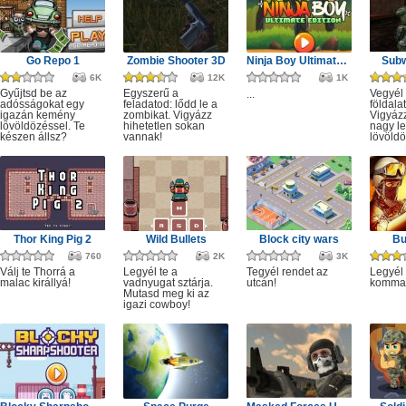
Go Repo 1
Zombie Shooter 3D
Ninja Boy Ultimate Edition
Subw
6K
12K
1K
Gyűjtsd be az
Egyszerű a
Vegyél 
...
adósságokat egy
feladatod: lődd le a
földala
igazán kemény
zombikat. Vigyázz
Vigyáz
lövöldözéssel. Te
hihetetlen sokan
nagy le
készen állsz?
vannak!
lövöldö
Thor King Pig 2
Wild Bullets
Block city wars
Bu
760
2K
3K
Válj te Thorrá a
Legyél te a
Tegyél rendet az
Legyél 
malac királlyá!
vadnyugat sztárja.
utcán!
komma
Mutasd meg ki az
igazi cowboy!