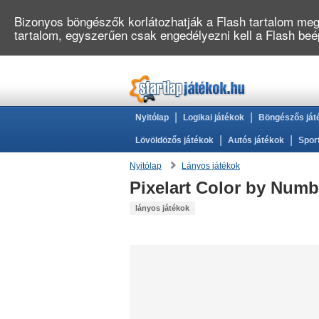
Bizonyos böngészők korlátozhatják a Flash tartalom megj
tartalom, egyszerűen csak engedélyezni kell a Flash be
|
|
Nyitólap
Logikai játékok
Böngészős ját
|
|
Lövöldözős játékok
Autós játékok
Spor
Nyitólap
Lányos játékok
Pixelart Color by Numb
lányos játékok