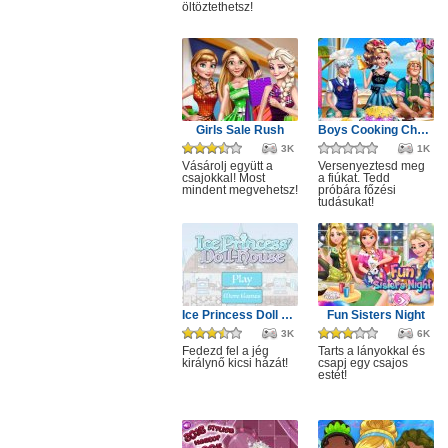
öltöztethetsz!
Girls Sale Rush
Boys Cooking Challenge
3K
1K
Vásárolj együtt a
Versenyeztesd meg
csajokkal! Most
a fiúkat. Tedd
mindent megvehetsz!
próbára főzési
tudásukat!
Ice Princess Doll House
Fun Sisters Night
3K
6K
Fedezd fel a jég
Tarts a lányokkal és
királynő kicsi házát!
csapj egy csajos
estét!