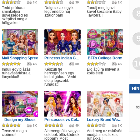
3K
3K
2K
Tedd próbára
Dolgozz az egyik
Tanulj meg igazi
sminkelési
legtrendibb haj
kávét készíteni Baby
ügyességed és
szalonban!
Taylorral!
szépítsd meg a
hölgyeket!
Mall Shopping Spree
Princess Indian Gala Fashion
BFFs College Dorm
1
4K
5K
4K
Indulj egy plázás
Készülj fel
Éld át újra milyen a
ruhavásárlásra a
hercegnősen egy
kolis élet!
lányokkal!
indiai gálára. Vedd
elő a legszebb
ruhádat!
HÍR
fo
Design my Shoes
Princesses vs Celebs Fashion Challenge
Luxury Brand Wedding Gowns
3K
4K
3K
Tervezd meg a
A hercegnőkk vagy a
Add meg az esküvőd
cipőmet!
celebek öltözködnek
módját most luxus
jobban? Most
ruhákkal!