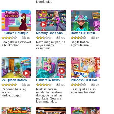
kiderítheted!
Saira's Boutique
Mommy Goes Shopping
Dotted Girl Brain Doctor
5K
6K
5K
Szolgáld ki a vevőket
Nézd meg milyen, ha
Segíts Katica
a butikodban!
anya elmegy
agyműtéténél!
vásárolni!
Ice Queen Bathroom Deco
Cinderella Twins Birth
Princess First College Party
9K
5K
3K
Rendezd be a jég
Ikrek születése
Készülj fel az első
királynő
mindig fantasztikus
egyetemi bulidra!
fürdőszobáját!
dolog, de hatalmas
munka is. Segíts a
kismamának!...