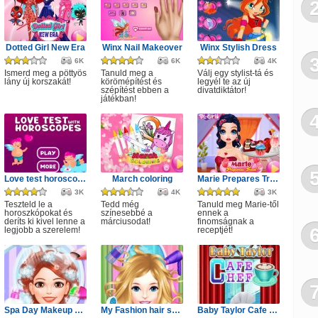
Dotted Girl New Era
Winx Nail Makeover
Winx Stylish Dress
6K
6K
4K
Ismerd meg a pöttyös
Tanuld meg a
Válj egy stylist-tá és
lány új korszakát!
körömépítést és
legyél te az új
szépítést ebben a
divatdiktátor!
játékban!
Love test horoscopes
March coloring
Marie Prepares Treat
3K
4K
3K
Teszteld le a
Tedd még
Tanuld meg Marie-től
horoszkópokat és
színesebbé a
ennek a
deríts ki kivel lenne a
márciusodat!
finomságnak a
legjobb a szerelem!
receptjét!
Spa Day Makeup Artist
My Fashion hair salon
Baby Taylor Cafe Chef