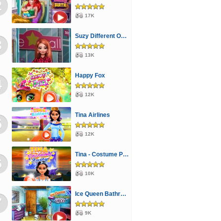
2
17K
Suzy Different Outfit Events
3
13K
Happy Fox
4
12K
Tina Airlines
5
12K
Tina - Costume Party
6
10K
Ice Queen Bathroom Deco
7
9K