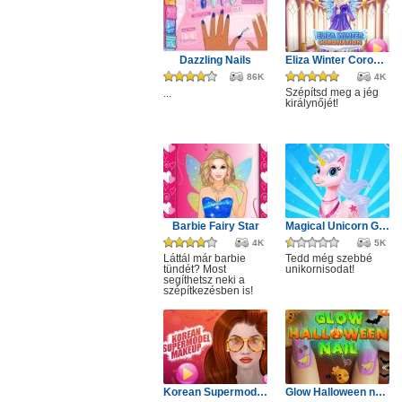
Dazzling Nails
Eliza Winter Coronation
86K
4K
Szépítsd meg a jég
...
királynőjét!
Barbie Fairy Star
Magical Unicorn Grooming World
4K
5K
Láttál már barbie
Tedd még szebbé
tündét? Most
unikornisodat!
segíthetsz neki a
szépítkezésben is!
Korean Supermodel Makeup
Glow Halloween nails polish