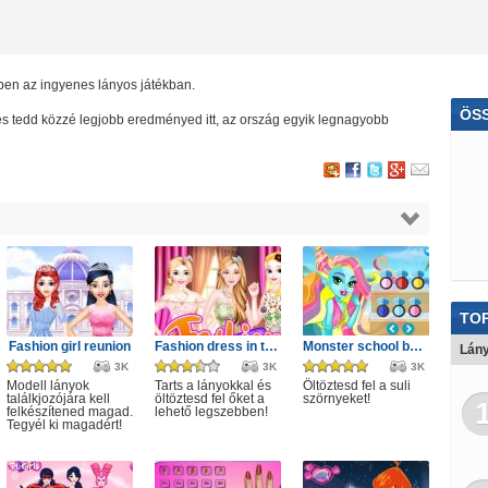
bben az ingyenes lányos játékban.
ÖS
j és tedd közzé legjobb eredményed itt, az ország egyik legnagyobb
Str
Par
Mot
Bön
Rob
TOP
Fashion girl reunion
Fashion dress in tulle style
Monster school beach party game
Ol
Lány
3K
3K
3K
Modell lányok
Tarts a lányokkal és
Öltöztesd fel a suli
Letöltő
találkjozójára kell
öltöztesd fel őket a
szörnyeket!
felkészítened magad.
lehető legszebben!
Tegyél ki magadért!