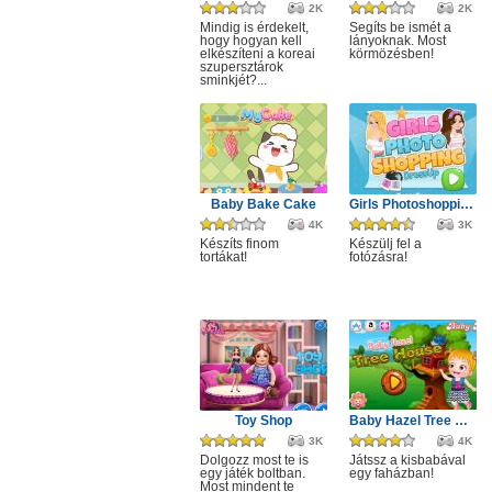
2K
2K
Mindig is érdekelt,
Segíts be ismét a
hogy hogyan kell
lányoknak. Most
elkészíteni a koreai
körmözésben!
szupersztárok
sminkjét?...
Baby Bake Cake
Girls Photoshopping Dressup
4K
3K
Készíts finom
Készülj fel a
tortákat!
fotózásra!
Toy Shop
Baby Hazel Tree House
3K
4K
Dolgozz most te is
Játssz a kisbabával
egy játék boltban.
egy faházban!
Most mindent te