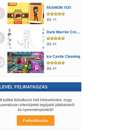
FASHION YO!!
8
7K
Dark Warrior Creator
9
6K
Ice Castle Cleaning
0
6K
LEVÉL FELIRATKOZÁS
Itt tudtok feliratkozni heti hírlevelünkre, hogy
lyamatosan értesüljetek legújabb játékainkról
és nyereményeinkről!
Feliratkozás