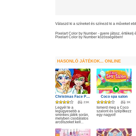
Válaszd ki a színeket és színezd ki a műveket e
Pixelart Color by Number
- gyere játssz, értékel
Pixelart Color by Number
közösségében!
HASONLÓ JÁTÉKOK... ONLINE
Christmas Face Painting
Coco spa salon
23K
3K
Legyél te a
Ismerd meg a Coco
legügyesebb a
szalont és szépítkezz
sminkes játék során,
egy nagyot!
melyben csodálatos
arcdíszeket kell...