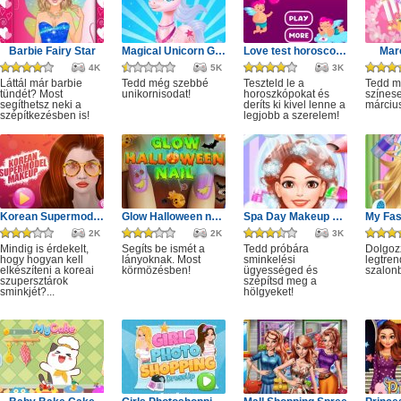
Barbie Fairy Star
Magical Unicorn Grooming World
Love test horoscopes
Marc
4K
5K
3K
Láttál már barbie
Tedd még szebbé
Teszteld le a
Tedd 
tündét? Most
unikornisodat!
horoszkópokat és
színes
segíthetsz neki a
deríts ki kivel lenne a
márciu
szépítkezésben is!
legjobb a szerelem!
Korean Supermodel Makeup
Glow Halloween nails polish
Spa Day Makeup Artist
2K
2K
3K
Mindig is érdekelt,
Segíts be ismét a
Tedd próbára
Dolgoz
hogy hogyan kell
lányoknak. Most
sminkelési
legtren
elkészíteni a koreai
körmözésben!
ügyességed és
szalon
szupersztárok
szépítsd meg a
sminkjét?...
hölgyeket!