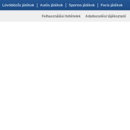
|
|
|
Lövöldözős játékok
Autós játékok
Sportos játékok
Focis játékok
Felhasználási feltételek
Adatkezelési tájékoztató