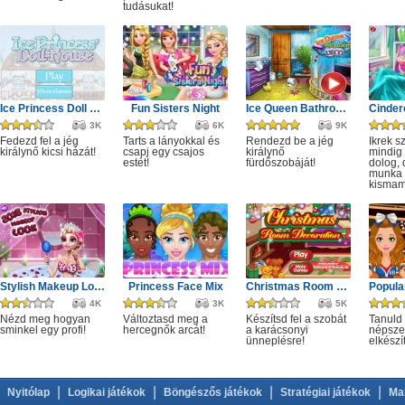
tudásukat!
Ice Princess Doll House
Fun Sisters Night
Ice Queen Bathroom Deco
3K
6K
9K
Fedezd fel a jég
Tarts a lányokkal és
Rendezd be a jég
Ikrek s
királynő kicsi házát!
csapj egy csajos
királynő
mindig 
estét!
fürdőszobáját!
dolog,
munka i
kismam
Stylish Makeup Look
Princess Face Mix
Christmas Room Decoration
4K
3K
5K
Nézd meg hogyan
Változtasd meg a
Készítsd fel a szobát
Tanuld
sminkel egy profi!
hercegnők arcát!
a karácsonyi
népszer
ünneplésre!
elkészí
|
|
|
|
Nyitólap
Logikai játékok
Böngészős játékok
Stratégiai játékok
Ma