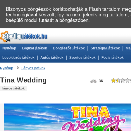
Bizonyos böngészők korlátozhatják a Flash tartalom megj
technológiával készült, így ha nem jelenik meg tartalom,
beépülő modul futását a böngészőben.
|
|
|
|
Nyitólap
Logikai játékok
Böngészős játékok
Stratégiai játékok
Ma
|
|
|
Lövöldözős játékok
Autós játékok
Sportos játékok
Focis játékok
Nyitólap
Lányos játékok
Tina Wedding
3K
lányos játékok