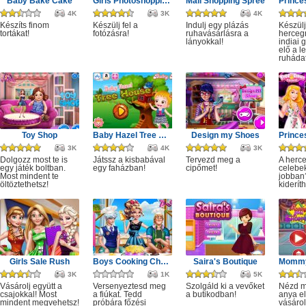
Baby Bake Cake
Girls Photoshopping Dressup
Mall Shopping Spree
4K
3K
4K
Készíts finom
Készülj fel a
Indulj egy plázás
Készülj
tortákat!
fotózásra!
ruhavásárlásra a
herceg
lányokkal!
indiai 
elő a l
ruhádat
Toy Shop
Baby Hazel Tree House
Design my Shoes
3K
4K
3K
Dolgozz most te is
Játssz a kisbabával
Tervezd meg a
A herc
egy játék boltban.
egy faházban!
cipőmet!
celebe
Most mindent te
jobban
öltöztethetsz!
kiderít
Girls Sale Rush
Boys Cooking Challenge
Saira's Boutique
3K
1K
5K
Vásárolj együtt a
Versenyeztesd meg
Szolgáld ki a vevőket
Nézd m
csajokkal! Most
a fiúkat. Tedd
a butikodban!
anya e
mindent megvehetsz!
próbára főzési
vásárol