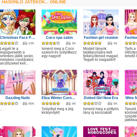
HASONLÓ JÁTÉKOK... ONLINE
Christmas Face Painting
Coco spa salon
Fashion girl reunion
23K
3K
3K
Legyél te a
Ismerd meg a Coco
Modell lányok
Tarts a
legügyesebb a
szalont és szépítkezz
találkjozójára kell
öltözte
sminkes játék során,
egy nagyot!
felkészítened magad.
lehető
melyben csodálatos
Tegyél ki magadért!
arcdíszeket kell...
Dazzling Nails
Eliza Winter Coronation
Dotted Girl New Era
Winx N
86K
4K
6K
Szépítsd meg a jég
Ismerd meg a pöttyös
Tanuld
...
királynőjét!
lány új korszakát!
körömé
szépíté
játékba