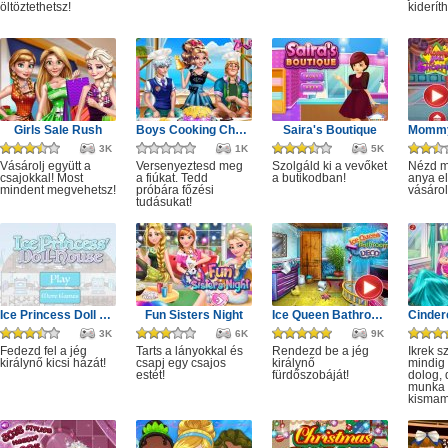
öltöztethetsz!
kiderít
Girls Sale Rush
Boys Cooking Challenge
Saira's Boutique
3K
1K
5K
Vásárolj együtt a
Versenyeztesd meg
Szolgáld ki a vevőket
Nézd m
csajokkal! Most
a fiúkat. Tedd
a butikodban!
anya e
mindent megvehetsz!
próbára főzési
vásárol
tudásukat!
Ice Princess Doll House
Fun Sisters Night
Ice Queen Bathroom Deco
3K
6K
9K
Fedezd fel a jég
Tarts a lányokkal és
Rendezd be a jég
Ikrek s
királynő kicsi házát!
csapj egy csajos
királynő
mindig 
estét!
fürdőszobáját!
dolog,
munka i
kismam