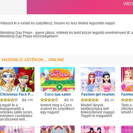
Válaszd ki a ruhád és szépítkezz, hiszen ez lesz életed legszebb napja!
Wedding Day Preps
- gyere játssz, értékelj és tedd közzé legjobb eredményed itt
Wedding Day Preps
közösségében!
HASONLÓ JÁTÉKOK... ONLINE
Christmas Face Painting
Coco spa salon
Fashion girl reunion
23K
3K
3K
Legyél te a
Ismerd meg a Coco
Modell lányok
Tarts a
legügyesebb a
szalont és szépítkezz
találkjozójára kell
öltözte
sminkes játék során,
egy nagyot!
felkészítened magad.
lehető
melyben csodálatos
Tegyél ki magadért!
arcdíszeket kell...