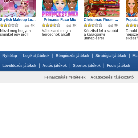
Stylish Makeup Look
Princess Face Mix
Christmas Room Decoration
4K
3K
5K
Nézd meg hogyan
Változtasd meg a
Készítsd fel a szobát
Tanuld
sminkel egy profi!
hercegnők arcát!
a karácsonyi
népszer
ünneplésre!
elkészí
|
|
|
|
Nyitólap
Logikai játékok
Böngészős játékok
Stratégiai játékok
Ma
|
|
|
Lövöldözős játékok
Autós játékok
Sportos játékok
Focis játékok
Felhasználási feltételek
Adatkezelési tájékoztató