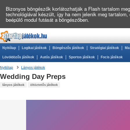
Bizonyos böngészők korlátozhatják a Flash tartalom megj
technológiával készült, így ha nem jelenik meg tartalom,
beépülő modul futását a böngészőben.
|
|
|
|
Nyitólap
Logikai játékok
Böngészős játékok
Stratégiai játékok
Ma
|
|
|
Lövöldözős játékok
Autós játékok
Sportos játékok
Focis játékok
Nyitólap
Lányos játékok
Wedding Day Preps
lányos játékok
öltöztetős játékok