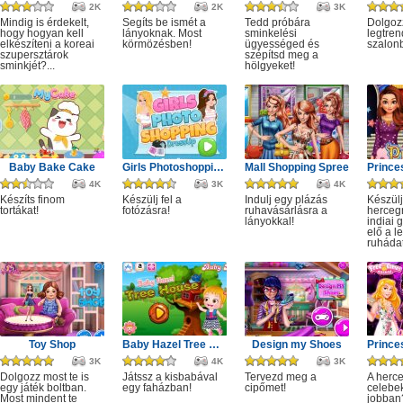
2K
2K
3K
Mindig is érdekelt,
Segíts be ismét a
Tedd próbára
Dolgoz
hogy hogyan kell
lányoknak. Most
sminkelési
legtren
elkészíteni a koreai
körmözésben!
ügyességed és
szalon
szupersztárok
szépítsd meg a
sminkjét?...
hölgyeket!
Baby Bake Cake
Girls Photoshopping Dressup
Mall Shopping Spree
4K
3K
4K
Készíts finom
Készülj fel a
Indulj egy plázás
Készülj
tortákat!
fotózásra!
ruhavásárlásra a
herceg
lányokkal!
indiai 
elő a l
ruhádat
Toy Shop
Baby Hazel Tree House
Design my Shoes
3K
4K
3K
Dolgozz most te is
Játssz a kisbabával
Tervezd meg a
A herc
egy játék boltban.
egy faházban!
cipőmet!
celebe
Most mindent te
jobban