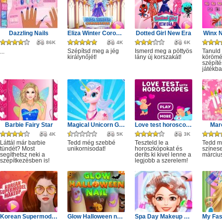
Dazzling Nails
Eliza Winter Coronation
Dotted Girl New Era
Winx N
86K
4K
6K
Szépítsd meg a jég
Ismerd meg a pöttyös
Tanuld
...
királynőjét!
lány új korszakát!
körömé
szépíté
játékba
Barbie Fairy Star
Magical Unicorn Grooming World
Love test horoscopes
Marc
4K
5K
3K
Láttál már barbie
Tedd még szebbé
Teszteld le a
Tedd 
tündét? Most
unikornisodat!
horoszkópokat és
színes
segíthetsz neki a
deríts ki kivel lenne a
márciu
szépítkezésben is!
legjobb a szerelem!
Korean Supermodel Makeup
Glow Halloween nails polish
Spa Day Makeup Artist