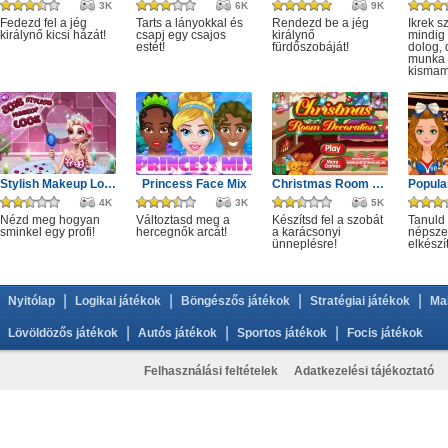
3K
6K
9K
Fedezd fel a jég
Tarts a lányokkal és
Rendezd be a jég
Ikrek s
királynő kicsi házát!
csapj egy csajos
királynő
mindig 
estét!
fürdőszobáját!
dolog,
munka i
kismam
Stylish Makeup Look
Princess Face Mix
Christmas Room Decoration
4K
3K
5K
Nézd meg hogyan
Változtasd meg a
Készítsd fel a szobát
Tanuld
sminkel egy profi!
hercegnők arcát!
a karácsonyi
népszer
ünneplésre!
elkészí
|
|
|
|
Nyitólap
Logikai játékok
Böngészős játékok
Stratégiai játékok
Ma
|
|
|
Lövöldözős játékok
Autós játékok
Sportos játékok
Focis játékok
Felhasználási feltételek
Adatkezelési tájékoztató