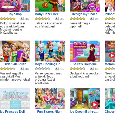
Toy Shop
Baby Hazel Tree House
Design my Shoes
3K
4K
3K
Dolgozz most te is
Játssz a kisbabával
Tervezd meg a
A herc
egy játék boltban.
egy faházban!
cipőmet!
celebe
Most mindent te
jobban
öltöztethetsz!
kiderít
Girls Sale Rush
Boys Cooking Challenge
Saira's Boutique
3K
1K
5K
Vásárolj együtt a
Versenyeztesd meg
Szolgáld ki a vevőket
Nézd m
csajokkal! Most
a fiúkat. Tedd
a butikodban!
anya e
mindent megvehetsz!
próbára főzési
vásárol
tudásukat!
Ice Princess Doll House
Fun Sisters Night
Ice Queen Bathroom Deco