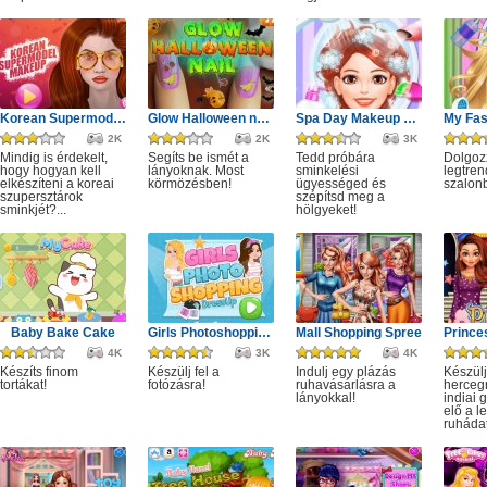
Korean Supermodel Makeup
Glow Halloween nails polish
Spa Day Makeup Artist
2K
2K
3K
Mindig is érdekelt,
Segíts be ismét a
Tedd próbára
Dolgoz
hogy hogyan kell
lányoknak. Most
sminkelési
legtren
elkészíteni a koreai
körmözésben!
ügyességed és
szalon
szupersztárok
szépítsd meg a
sminkjét?...
hölgyeket!
Baby Bake Cake
Girls Photoshopping Dressup
Mall Shopping Spree
4K
3K
4K
Készíts finom
Készülj fel a
Indulj egy plázás
Készülj
tortákat!
fotózásra!
ruhavásárlásra a
herceg
lányokkal!
indiai 
elő a l
ruhádat