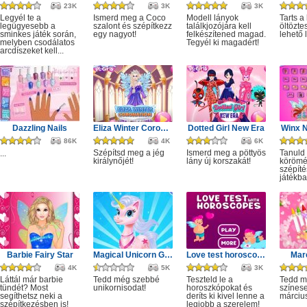
23K
3K
3K
Legyél te a
Ismerd meg a Coco
Modell lányok
Tarts a
legügyesebb a
szalont és szépítkezz
találkjozójára kell
öltözte
sminkes játék során,
egy nagyot!
felkészítened magad.
lehető
melyben csodálatos
Tegyél ki magadért!
arcdíszeket kell...
Dazzling Nails
Eliza Winter Coronation
Dotted Girl New Era
Winx N
86K
4K
6K
Szépítsd meg a jég
Ismerd meg a pöttyös
Tanuld
...
királynőjét!
lány új korszakát!
körömé
szépíté
játékba
Barbie Fairy Star
Magical Unicorn Grooming World
Love test horoscopes
Marc
4K
5K
3K
Láttál már barbie
Tedd még szebbé
Teszteld le a
Tedd 
tündét? Most
unikornisodat!
horoszkópokat és
színes
segíthetsz neki a
deríts ki kivel lenne a
márciu
szépítkezésben is!
legjobb a szerelem!