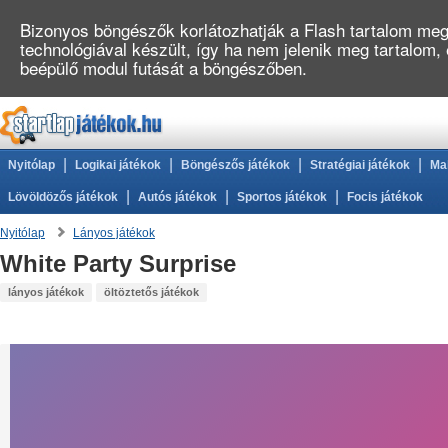
Bizonyos böngészők korlátozhatják a Flash tartalom megj
technológiával készült, így ha nem jelenik meg tartalom,
beépülő modul futását a böngészőben.
|
|
|
|
Nyitólap
Logikai játékok
Böngészős játékok
Stratégiai játékok
Ma
|
|
|
Lövöldözős játékok
Autós játékok
Sportos játékok
Focis játékok
Nyitólap
Lányos játékok
White Party Surprise
lányos játékok
öltöztetős játékok