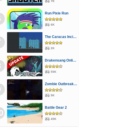
7K
Run Pixie Run
6
6K
The Caracas Incident
7
2K
Drakensang Online - A Halhatatlanok árnya
8
55K
Zombie Outbreak Arena
9
9K
Battle Gear 2
0
45K