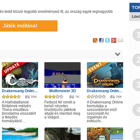
TOP
lj és tedd közzé legjobb eredményed itt, az ország egyik legnagyobb
Lövö
Játék indítása!
Drakensang Online - A Halhatatlanok árnya
Wolfenstein 3D
Drakensang Online - Első szezon
55K
7K
25K
A Halhatatlanok
Fedezd fel ismét a
A Drakensang Online
földjének mélyén
belső nézetes
bemutatja a
Thera misztikus
lövöldözős játékok
szezonbérlet első
birodalma visszatért
atyját és mentsd meg
szezonját! Az
a feledés
a világot...
izgalmas és
homályából....
exkluzív...