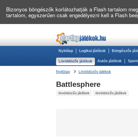
Bizonyos böngészők korlátozhatják a Flash tartalom megj
tartalom, egyszerűen csak engedélyezni kell a Flash be
|
|
Nyitólap
Logikai játékok
Böngészős ját
|
Autós játékok
Sport
Lövöldözős játékok
Nyitólap
Lövöldözős játékok
Battlesphere
lövöldözős játékok
lövöldözős játékok