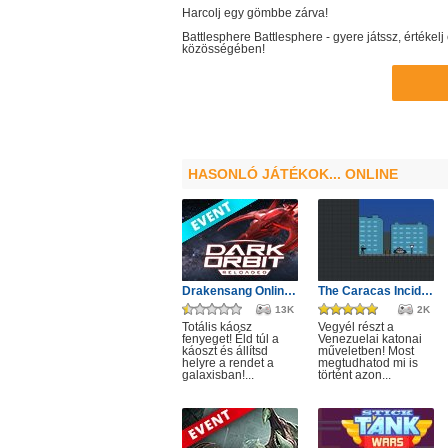
Harcolj egy gömbbe zárva!
Battlesphere
Battlesphere
- gyere játssz, értéke
közösségében!
HASONLÓ JÁTÉKOK... ONLINE
Drakensang Online - Protegit zűrzavar
The Caracas Incident
13K
2K
Totális káosz
Vegyél részt a
fenyeget! Éld túl a
Venezuelai katonai
káoszt és állítsd
műveletben! Most
helyre a rendet a
megtudhatod mi is
galaxisban!...
történt azon...