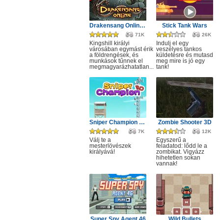
Drakensang Online - Kingshill férges csatornái
Stick Tank Wars
71K
26K
Kingshill királyi
Indulj el egy
városában egymást érik
veszélyes tankos
a földrengések, és
küldetésre és mutasd
munkások tűnnek el
meg mire is jó egy
megmagyarázhatatlan...
tank!
Sniper Champion 3D
Zombie Shooter 3D
7K
12K
Válj te a
Egyszerű a
mesterlövészek
feladatod: lődd le a
királyává!
zombikat. Vigyázz
hihetetlen sokan
vannak!
Super Spy Agent 46
Wild Bullets