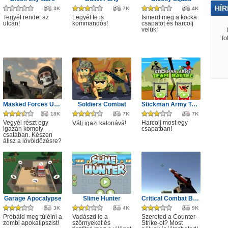
HÍR
3K
7K
4K
Tegyél rendet az
Legyél te is
Ismerd meg a kocka
utcán!
kommandós!
csapatot és harcolj
velük!
fo
Masked Forces Unlimited
Soldiers Combat
Stickman Army Team Battle
18K
7K
7K
Vegyél részt egy
Harcolj most egy
Válj igazi katonává!
igazán komoly
csapatban!
csatában. Készen
állsz a lövöldözésre?
Garage Apocalypse
Slime Hunter
Critical Combat Battle Royale
3K
4K
9K
Próbáld meg túlélni a
Vadászd le a
Szereted a Counter-
zombi apokalipszist!
szörnyeket és
Strike-ot? Most