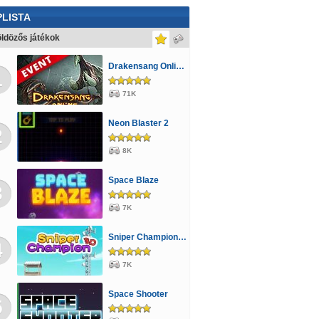
LISTA
ldözős játékok
Drakensang Online - Kingshill férges csatornái
1
71K
Neon Blaster 2
2
8K
Space Blaze
3
7K
Sniper Champion 3D
4
7K
Space Shooter
5