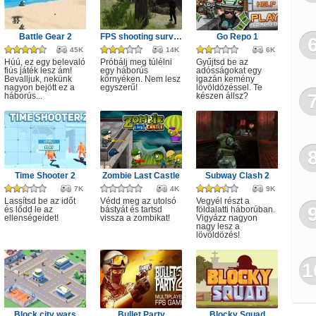
Battle Gear 2
FPS shooting survival game
Go Repo 1
45K
14K
6K
Húú, ez egy belevaló
Próbálj meg túlélni
Gyűjtsd be az
fiús játék lesz ám!
egy háborús
adósságokat egy
Bevalljuk, nekünk
környéken. Nem lesz
igazán kemény
nagyon bejött ez a
egyszerű!
lövöldözéssel. Te
háborús...
készen állsz?
Time Shooter 2
Zombie Last Castle
Subway Clash 2
7K
4K
9K
Lassítsd be az időt
Védd meg az utolsó
Vegyél részt a
és lődd le az
bástyát és tartsd
földalatti háborúban.
ellenségeidet!
vissza a zombikat!
Vigyázz nagyon
nagy lesz a
lövöldözés!
1
Block city wars
Bullet Party
Blocky Squad