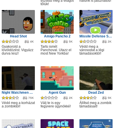
tisztítsd meg a világot
nálunk is játszhatod!
tőlük!
Head Shot
Amigo Pancho 2
Missile Defense System
4K
5K
2K
Gyakorold a
Tarts ismét
Védd meg a
lövöldözést. Vigyázz
Panchoval. Utazz el
városodat a légi
durva lesz!
most New Yorkba!
támadásoktól!
Night Watchmen Stories Zombie Hospital
Agent Gun
Dead Zed
75K
2K
5K
Védd meg a korházat
Válj te is egy
Állítsd meg a zombik
a zombiktól!
fegyvere ügynökké!
támadásait!