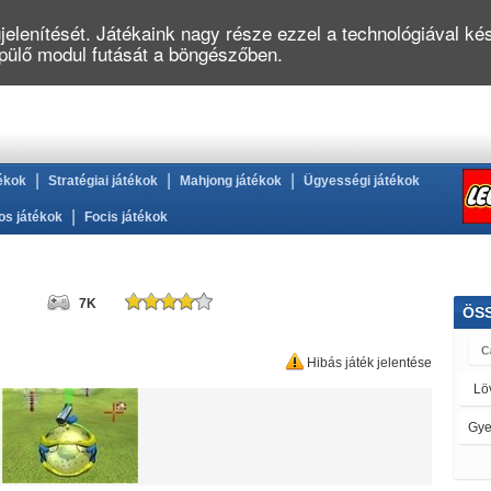
elenítését. Játékaink nagy része ezzel a technológiával kés
épülő modul futását a böngészőben.
|
|
|
ékok
Stratégiai játékok
Mahjong játékok
Ügyességi játékok
|
os játékok
Focis játékok
7K
ÖS
Hibás játék jelentése