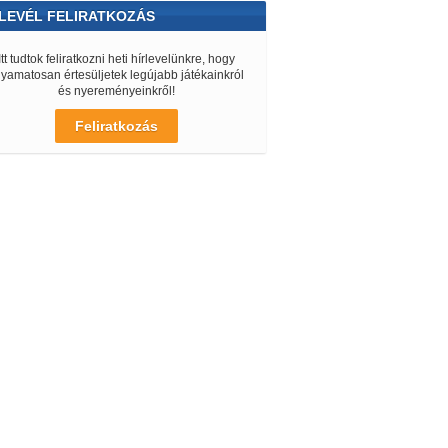
LEVÉL FELIRATKOZÁS
Itt tudtok feliratkozni heti hírlevelünkre, hogy
lyamatosan értesüljetek legújabb játékainkról
és nyereményeinkről!
Feliratkozás