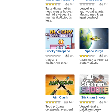
9K
2K
Tarts Hitmannel és
Legyél te a
nézd meg te hogyan
vadnyugat sztárja.
tudnád elvégezni a
Mutasd meg ki az
munkáját. Akciódús
igazi cowboy!
lesz...
Blocky Sharpshooter
Space Purge
3K
3K
Válj te is
Védd meg a földet az
mesterlövésszé!
aszteroidáktól!
Aim Clash
Stickman Shooter
14K
3K
Tedd próbára
Vegyél részt a
célzásodat élesben!
pálcikaemberek