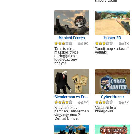
háborújában!
Masked Forces
Hunter 3D
9K
7K
Tarts ismét a
Tanulj meg vadászni
maszkos titkos
velünk!
osztaggal és
lövöldözz egy
nagyot!
Slenderman vs Freddy the Fazbear
Cyber Hunter
3K
2K
Ki győzne egy
Vadászd le a
harcban Slenderman
kiborgokat!
vagy egy maci?
Derítsd ki most!