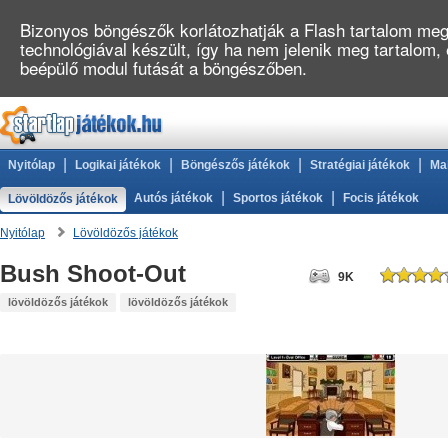
Bizonyos böngészők korlátozhatják a Flash tartalom megj
technológiával készült, így ha nem jelenik meg tartalom,
beépülő modul futását a böngészőben.
|
|
|
|
Nyitólap
Logikai játékok
Böngészős játékok
Stratégiai játékok
Ma
|
|
Autós játékok
Sportos játékok
Focis játékok
Lövöldözős játékok
Nyitólap
Lövöldözős játékok
Bush Shoot-Out
9K
lövöldözős játékok
lövöldözős játékok