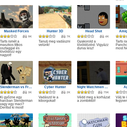
Masked Forces
Hunter 3D
Head Shot
Amig
9K
7K
4K
Tarts ismét a
Tanulj meg vadászni
Gyakorold a
Tarts i
maszkos titkos
velünk!
lövöldözést. Vigyázz
Panchov
osztaggal és
durva lesz!
most N
lövöldözz egy
nagyot!
Slenderman vs Freddy the Fazbear
Cyber Hunter
Night Watchmen Stories Zombie Hospital
A
3K
2K
75K
Ki győzne egy
Vadászd le a
Védd meg a korházat
Válj te 
harcban Slenderman
kiborgokat!
a zombiktól!
fegyve
vagy egy maci?
Derítsd ki most!