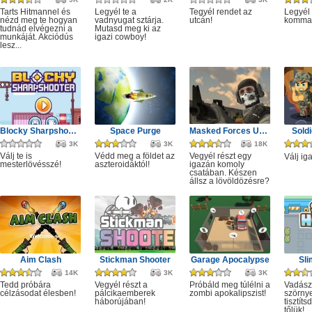
Tarts Hitmannel és
Legyél te a
Tegyél rendet az
Legyél 
nézd meg te hogyan
vadnyugat sztárja.
utcán!
komma
tudnád elvégezni a
Mutasd meg ki az
munkáját. Akciódús
igazi cowboy!
lesz...
Blocky Sharpshooter
Space Purge
Masked Forces Unlimited
Sold
3K
3K
18K
Válj te is
Védd meg a földet az
Vegyél részt egy
Válj ig
mesterlövésszé!
aszteroidáktól!
igazán komoly
csatában. Készen
állsz a lövöldözésre?
Aim Clash
Stickman Shooter
Garage Apocalypse
Sli
14K
3K
3K
Tedd próbára
Vegyél részt a
Próbáld meg túlélni a
Vadász
célzásodat élesben!
pálcikaemberek
zombi apokalipszist!
szörny
háborújában!
tisztít
tőlük!