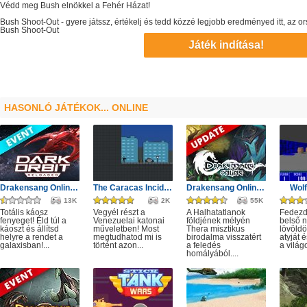
Védd meg Bush elnökkel a Fehér Házat!
Bush Shoot-Out
- gyere játssz, értékelj és tedd közzé legjobb eredményed itt, az
Bush Shoot-Out
Játék indítása!
HASONLÓ JÁTÉKOK... ONLINE
Drakensang Online - Protegit zűrzavar
The Caracas Incident
Drakensang Online - A Halhatatlanok árnya
Wolf
13K
2K
55K
Totális káosz
Vegyél részt a
A Halhatatlanok
Fedezd 
fenyeget! Éld túl a
Venezuelai katonai
földjének mélyén
belső 
káoszt és állítsd
műveletben! Most
Thera misztikus
lövöldö
helyre a rendet a
megtudhatod mi is
birodalma visszatért
atyját
galaxisban!...
történt azon...
a feledés
a világo
homályából....