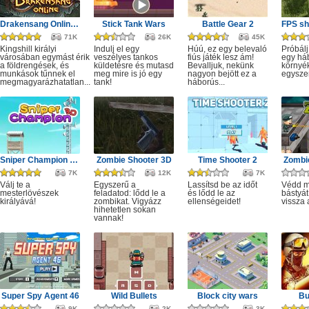
Drakensang Online - Kingshill férges csatornái
Stick Tank Wars
Battle Gear 2
71K
26K
45K
Kingshill királyi
Indulj el egy
Húú, ez egy belevaló
Próbálj
városában egymást érik
veszélyes tankos
fiús játék lesz ám!
egy há
a földrengések, és
küldetésre és mutasd
Bevalljuk, nekünk
környé
munkások tűnnek el
meg mire is jó egy
nagyon bejött ez a
egysze
megmagyarázhatatlan...
tank!
háborús...
Sniper Champion 3D
Zombie Shooter 3D
Time Shooter 2
Zombie
7K
12K
7K
Válj te a
Egyszerű a
Lassítsd be az időt
Védd m
mesterlövészek
feladatod: lődd le a
és lődd le az
bástyát
királyává!
zombikat. Vigyázz
ellenségeidet!
vissza 
hihetetlen sokan
vannak!
Super Spy Agent 46
Wild Bullets
Block city wars
Bu
9K
2K
3K