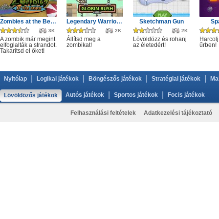
Zombies at the Beach
Legendary Warrior GR
Sketchman Gun
Sp
3K
2K
2K
A zombik már megint
Állítsd meg a
Lövöldözz és rohanj
Harcolj
elfoglalták a strandot.
zombikat!
az életedért!
űrben!
Takarítsd el őket!
|
|
|
|
Nyitólap
Logikai játékok
Böngészős játékok
Stratégiai játékok
Ma
|
|
Autós játékok
Sportos játékok
Focis játékok
Lövöldözős játékok
Felhasználási feltételek
Adatkezelési tájékoztató