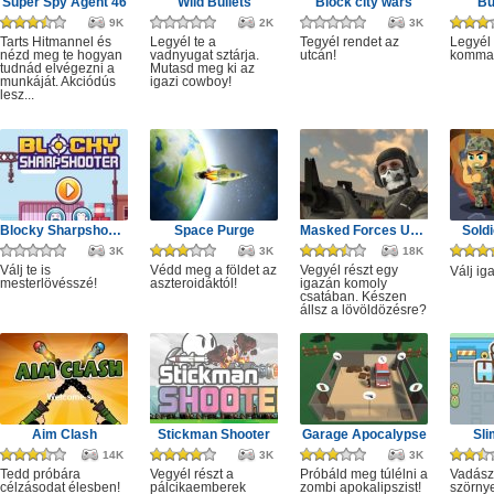
Super Spy Agent 46
Wild Bullets
Block city wars
Bu
9K
2K
3K
Tarts Hitmannel és
Legyél te a
Tegyél rendet az
Legyél 
nézd meg te hogyan
vadnyugat sztárja.
utcán!
komma
tudnád elvégezni a
Mutasd meg ki az
munkáját. Akciódús
igazi cowboy!
lesz...
Blocky Sharpshooter
Space Purge
Masked Forces Unlimited
Sold
3K
3K
18K
Válj te is
Védd meg a földet az
Vegyél részt egy
Válj ig
mesterlövésszé!
aszteroidáktól!
igazán komoly
csatában. Készen
állsz a lövöldözésre?
Aim Clash
Stickman Shooter
Garage Apocalypse
Sli
14K
3K
3K
Tedd próbára
Vegyél részt a
Próbáld meg túlélni a
Vadász
célzásodat élesben!
pálcikaemberek
zombi apokalipszist!
szörny