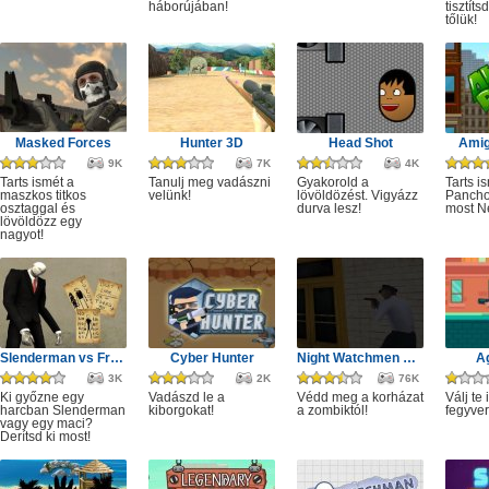
háborújában!
tisztít
tőlük!
Masked Forces
Hunter 3D
Head Shot
Amig
9K
7K
4K
Tarts ismét a
Tanulj meg vadászni
Gyakorold a
Tarts i
maszkos titkos
velünk!
lövöldözést. Vigyázz
Panchov
osztaggal és
durva lesz!
most N
lövöldözz egy
nagyot!
Slenderman vs Freddy the Fazbear
Cyber Hunter
Night Watchmen Stories Zombie Hospital
A
3K
2K
76K
Ki győzne egy
Vadászd le a
Védd meg a korházat
Válj te 
harcban Slenderman
kiborgokat!
a zombiktól!
fegyve
vagy egy maci?
Derítsd ki most!