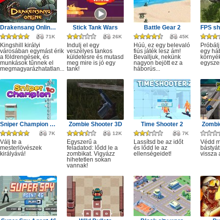
Drakensang Online - Kingshill férges csatornái
Stick Tank Wars
Battle Gear 2
71K
26K
45K
Kingshill királyi
Indulj el egy
Húú, ez egy belevaló
Próbálj
városában egymást érik
veszélyes tankos
fiús játék lesz ám!
egy há
a földrengések, és
küldetésre és mutasd
Bevalljuk, nekünk
környé
munkások tűnnek el
meg mire is jó egy
nagyon bejött ez a
egysze
megmagyarázhatatlan...
tank!
háborús...
Sniper Champion 3D
Zombie Shooter 3D
Time Shooter 2
Zombie
7K
12K
7K
Válj te a
Egyszerű a
Lassítsd be az időt
Védd m
mesterlövészek
feladatod: lődd le a
és lődd le az
bástyát
királyává!
zombikat. Vigyázz
ellenségeidet!
vissza 
hihetetlen sokan
vannak!