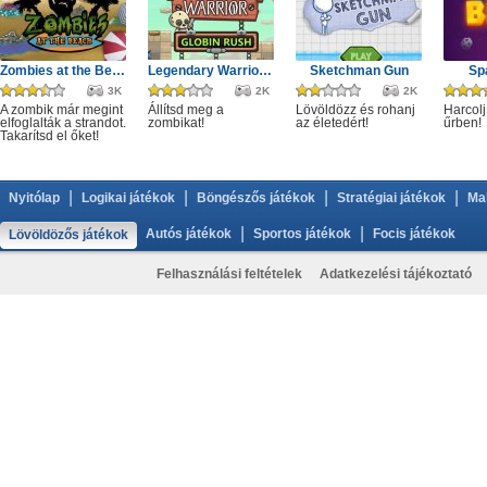
Zombies at the Beach
Legendary Warrior GR
Sketchman Gun
Sp
3K
2K
2K
A zombik már megint
Állítsd meg a
Lövöldözz és rohanj
Harcolj
elfoglalták a strandot.
zombikat!
az életedért!
űrben!
Takarítsd el őket!
|
|
|
|
Nyitólap
Logikai játékok
Böngészős játékok
Stratégiai játékok
Ma
|
|
Autós játékok
Sportos játékok
Focis játékok
Lövöldözős játékok
Felhasználási feltételek
Adatkezelési tájékoztató