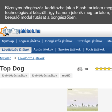
Bizonyos böngészők korlátozhatják a Flash tartalom megj
technológiával készült, így ha nem jelenik meg tartalom,
beépülő modul futását a böngészőben.
|
|
|
|
Nyitólap
Logikai játékok
Böngészős játékok
Stratégiai játékok
Ma
|
|
Autós játékok
Sportos játékok
Focis játékok
Lövöldözős játékok
Nyitólap
Lövöldözős játékok
Top Dog
7K
lövöldözős játékok
lövöldözős játékok
repülő