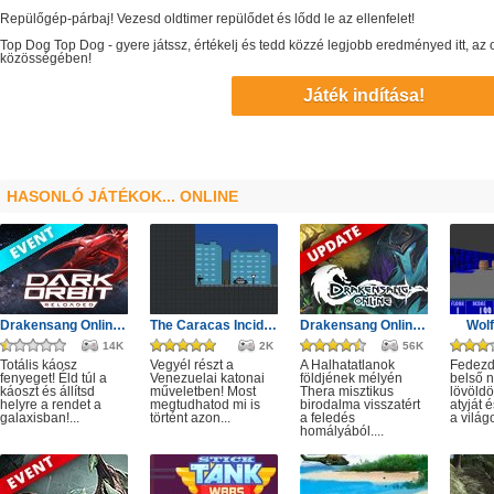
Repülőgép-párbaj! Vezesd oldtimer repülődet és lődd le az ellenfelet!
Top Dog
Top Dog
- gyere játssz, értékelj és tedd közzé legjobb eredményed itt, a
közösségében!
Játék indítása!
HASONLÓ JÁTÉKOK... ONLINE
Drakensang Online - Protegit zűrzavar
The Caracas Incident
Drakensang Online - A Halhatatlanok árnya
Wolf
14K
2K
56K
Totális káosz
Vegyél részt a
A Halhatatlanok
Fedezd 
fenyeget! Éld túl a
Venezuelai katonai
földjének mélyén
belső 
káoszt és állítsd
műveletben! Most
Thera misztikus
lövöldö
helyre a rendet a
megtudhatod mi is
birodalma visszatért
atyját
galaxisban!...
történt azon...
a feledés
a világo
homályából....