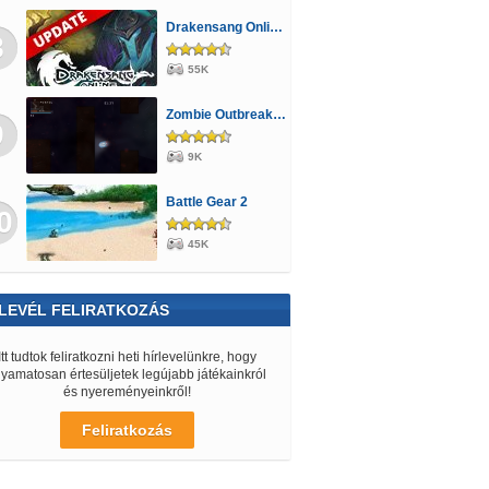
Drakensang Online - A Halhatatlanok árnya
8
55K
Zombie Outbreak Arena
9
9K
Battle Gear 2
0
45K
LEVÉL FELIRATKOZÁS
Itt tudtok feliratkozni heti hírlevelünkre, hogy
lyamatosan értesüljetek legújabb játékainkról
és nyereményeinkről!
Feliratkozás