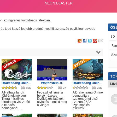
en az ingyenes lövöldözős játékban.
ÖS
elj és tedd közzé legjobb eredményed itt, az ország egyik legnagyobb
3D
Far
Sze
Tan
Foc
TOP
He
Drakensang Online - A Halhatatlanok árnya
Wolfenstein 3D
Drakensang Online - Első szezon
Lövö
55K
7K
25K
Bö
A Halhatatlanok
Fedezd fel ismét a
A Drakensang Online
földjének mélyén
belső nézetes
bemutatja a
Thera misztikus
lövöldözős játékok
szezonbérlet első
Vic
birodalma visszatért
atyját és mentsd meg
szezonját! Az
a feledés
a világot...
izgalmas és
homályából....
exkluzív...
Smi