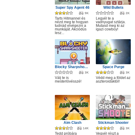
Super Spy Agent 46
Wild Bullets
9K
2K
Tarts Hitmannel és
Legyél te a
nézd meg te hogyan
vadnyugat sztárja.
tudnád elvégezni a
Mutasd meg ki az
munkáját. Akciódús
igazi cowboy!
lesz...
Blocky Sharpshooter
Space Purge
3K
3K
Válj te is
Védd meg a földet az
mesterlövésszé!
aszteroidáktól!
Aim Clash
Stickman Shooter
14K
3K
Tedd próbára
Vegyél részt a