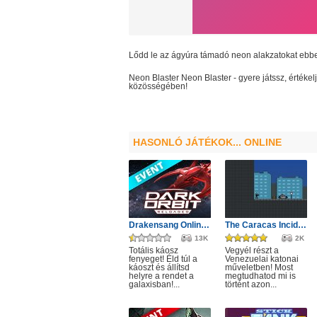
Lődd le az ágyúra támadó neon alakzatokat ebb
Neon Blaster
Neon Blaster
- gyere játssz, érték
közösségében!
HASONLÓ JÁTÉKOK... ONLINE
Drakensang Online - Protegit zűrzavar
The Caracas Incident
13K
2K
Totális káosz
Vegyél részt a
fenyeget! Éld túl a
Venezuelai katonai
káoszt és állítsd
műveletben! Most
helyre a rendet a
megtudhatod mi is
galaxisban!...
történt azon...