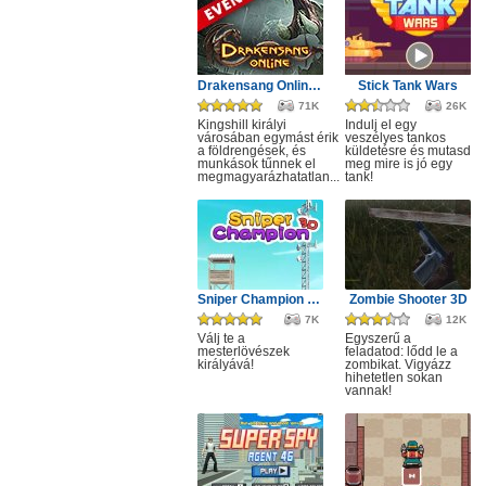
Drakensang Online - Kingshill férges csatornái
Stick Tank Wars
71K
26K
Kingshill királyi
Indulj el egy
városában egymást érik
veszélyes tankos
a földrengések, és
küldetésre és mutasd
munkások tűnnek el
meg mire is jó egy
megmagyarázhatatlan...
tank!
Sniper Champion 3D
Zombie Shooter 3D
7K
12K
Válj te a
Egyszerű a
mesterlövészek
feladatod: lődd le a
királyává!
zombikat. Vigyázz
hihetetlen sokan
vannak!