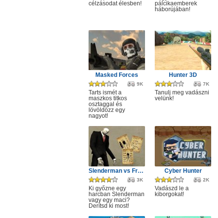
célzásodat élesben!
pálcikaemberek
háborújában!
Masked Forces
Hunter 3D
9K
7K
Tarts ismét a
Tanulj meg vadászni
maszkos titkos
velünk!
osztaggal és
lövöldözz egy
nagyot!
Slenderman vs Freddy the Fazbear
Cyber Hunter
3K
2K
Ki győzne egy
Vadászd le a
harcban Slenderman
kiborgokat!
vagy egy maci?
Derítsd ki most!