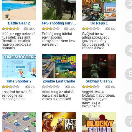
Já
Orv
Del
Battle Gear 2
FPS shooting survival game
Go Repo 1
45K
14K
6K
Oli
Húú, ez egy belevaló
Próbálj meg túlélni
Gyűjtsd be az
fiús játék lesz ám!
egy háborús
adósságokat egy
Bevalljuk, nekünk
környéken. Nem lesz
igazán kemény
Ca
nagyon bejött ez a
egyszerű!
lövöldözéssel. Te
háborús...
készen állsz?
Angr
Haj
Zuh
Time Shooter 2
Zombie Last Castle
Subway Clash 2
Puz
7K
4K
9K
Lassítsd be az időt
Védd meg az utolsó
Vegyél részt a
és lődd le az
bástyát és tartsd
földalatti háborúban.
Mot
ellenségeidet!
vissza a zombikat!
Vigyázz nagyon
nagy lesz a
lövöldözés!
Autó