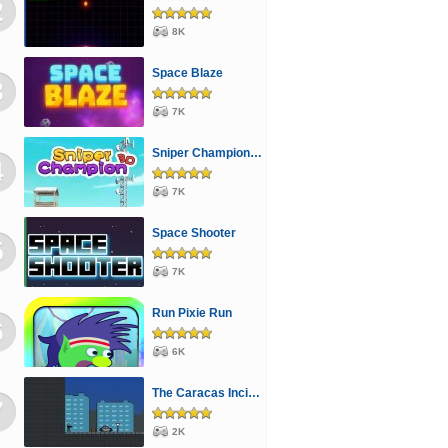
2
tszma
Sütős
Mahjong
Lövöldözős
8K
osos
Cápás
Repülős
Monster High
Space Blaze
fines
Parkolós
Spongyabob
Poker
3
mpiai
Pingvines
Traktoros
Fiús
7K
rtoon Network
Jégvarázs
Legjobb
Sniper Champion 3D
4
y Birds
Ben 10
Csigás
Buszos
Főzős
7K
ós
Lovas
Berendezős
Dorás
Violetta
Space Shooter
5
atag
Ügyességi
Gyerekeknek
Vonatos
7K
zle
Sportos
LEGO®
Lányos
Sakk
Run Pixie Run
6
oros
Stratégiai
Robotos
Verekedős
6K
s
The Caracas Incident
7
2K