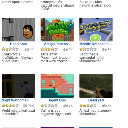
zombi apokalipszist!
szörnyeket és
Strike-ot? Most
tisztítsd meg a világot
nálunk is játszhatod!
tőlük!
Head Shot
Amigo Pancho 2
Missile Defense System
4K
5K
2K
Gyakorold a
Tarts ismét
Védd meg a
lövöldözést. Vigyázz
Panchoval. Utazz el
városodat a légi
durva lesz!
most New Yorkba!
támadásoktól!
Night Watchmen Stories Zombie Hospital
Agent Gun
Dead Zed
75K
2K
5K
Védd meg a korházat
Válj te is egy
Állítsd meg a zombik
a zombiktól!
fegyvere ügynökké!
támadásait!