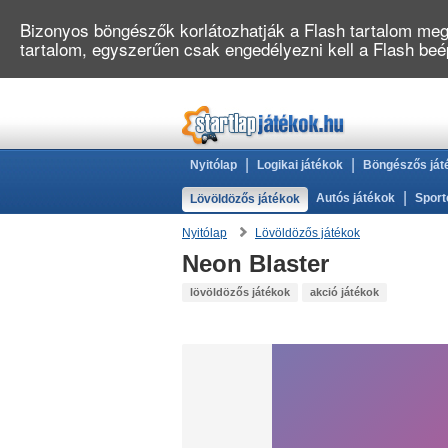
Bizonyos böngészők korlátozhatják a Flash tartalom megj
tartalom, egyszerűen csak engedélyezni kell a Flash be
|
|
Nyitólap
Logikai játékok
Böngészős ját
|
Autós játékok
Sport
Lövöldözős játékok
Nyitólap
Lövöldözős játékok
Neon Blaster
lövöldözős játékok
akció játékok