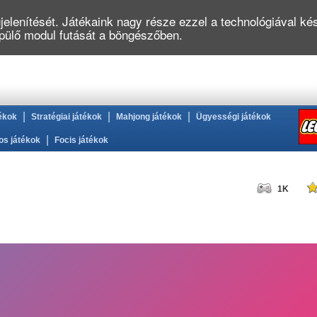
elenítését. Játékaink nagy része ezzel a technológiával kés
épülő modul futását a böngészőben.
|
|
|
ékok
Stratégiai játékok
Mahjong játékok
Ügyességi játékok
|
os játékok
Focis játékok
1K