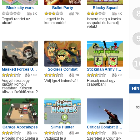
Block city wars
Bullet Party
Blocky Squad
3K
7K
4K
Tegyél rendet az
Legyél te is
Ismerd meg a kocka
utcán!
kommandós!
csapatot és harcolj
velük!
1
Masked Forces Unlimited
Soldiers Combat
Stickman Army Team Battle
18K
7K
7K
Vegyél részt egy
Harcolj most egy
Válj igazi katonává!
igazán komoly
csapatban!
csatában. Készen
HÍR
állsz a lövöldözésre?
fo
Garage Apocalypse
Slime Hunter
Critical Combat Battle Royale
3K
4K
9K
Próbáld meg túlélni a
Vadászd le a
Szereted a Counter-