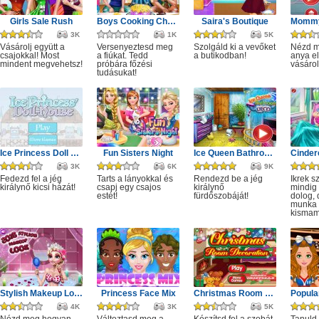
Girls Sale Rush
Boys Cooking Challenge
Saira's Boutique
3K
1K
5K
Vásárolj együtt a
Versenyeztesd meg
Szolgáld ki a vevőket
Nézd m
csajokkal! Most
a fiúkat. Tedd
a butikodban!
anya e
mindent megvehetsz!
próbára főzési
vásárol
tudásukat!
Ice Princess Doll House
Fun Sisters Night
Ice Queen Bathroom Deco
3K
6K
9K
Fedezd fel a jég
Tarts a lányokkal és
Rendezd be a jég
Ikrek s
királynő kicsi házát!
csapj egy csajos
királynő
mindig 
estét!
fürdőszobáját!
dolog,
munka i
kismam
Stylish Makeup Look
Princess Face Mix
Christmas Room Decoration
4K
3K
5K