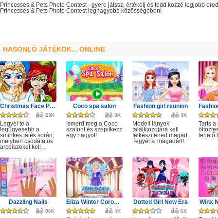
Princesses & Pets Photo Contest
- gyere játssz, értékelj és tedd közzé legjobb ere
Princesses & Pets Photo Contest
legnagyobb
közösségében!
HASONLÓ JÁTÉKOK... ONLINE
Christmas Face Painting
Coco spa salon
Fashion girl reunion
23K
3K
3K
Legyél te a
Ismerd meg a Coco
Modell lányok
Tarts a
legügyesebb a
szalont és szépítkezz
találkjozójára kell
öltözte
sminkes játék során,
egy nagyot!
felkészítened magad.
lehető
melyben csodálatos
Tegyél ki magadért!
arcdíszeket kell...
Dazzling Nails
Eliza Winter Coronation
Dotted Girl New Era
Winx N
86K
4K
6K