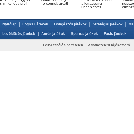
Nézd meg hogyan
Változtasd meg a
Készítsd fel a szobát
Tanuld
sminkel egy profi!
hercegnők arcát!
a karácsonyi
népszer
ünneplésre!
elkészí
|
|
|
|
Nyitólap
Logikai játékok
Böngészős játékok
Stratégiai játékok
Ma
|
|
|
Lövöldözős játékok
Autós játékok
Sportos játékok
Focis játékok
Felhasználási feltételek
Adatkezelési tájékoztató