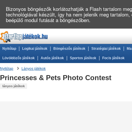
Bizonyos böngészők korlátozhatják a Flash tartalom megj
technológiával készült, így ha nem jelenik meg tartalom,
beépülő modul futását a böngészőben.
|
|
|
|
Nyitólap
Logikai játékok
Böngészős játékok
Stratégiai játékok
Ma
|
|
|
Lövöldözős játékok
Autós játékok
Sportos játékok
Focis játékok
Nyitólap
Lányos játékok
Princesses & Pets Photo Contest
lányos játékok