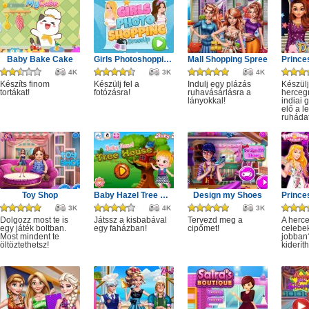
Baby Bake Cake
Girls Photoshopping Dressup
Mall Shopping Spree
4K
3K
4K
Készíts finom
Készülj fel a
Indulj egy plázás
Készülj
tortákat!
fotózásra!
ruhavásárlásra a
herceg
lányokkal!
indiai 
elő a l
ruhádat
Toy Shop
Baby Hazel Tree House
Design my Shoes
3K
4K
3K
Dolgozz most te is
Játssz a kisbabával
Tervezd meg a
A herc
egy játék boltban.
egy faházban!
cipőmet!
celebe
Most mindent te
jobban
öltöztethetsz!
kiderít