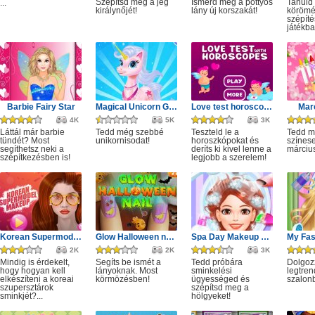
Szépítsd meg a jég
Ismerd meg a pöttyös
Tanuld
...
királynőjét!
lány új korszakát!
körömé
szépíté
játékba
Barbie Fairy Star
Magical Unicorn Grooming World
Love test horoscopes
Marc
4K
5K
3K
Láttál már barbie
Tedd még szebbé
Teszteld le a
Tedd 
tündét? Most
unikornisodat!
horoszkópokat és
színes
segíthetsz neki a
deríts ki kivel lenne a
márciu
szépítkezésben is!
legjobb a szerelem!
Korean Supermodel Makeup
Glow Halloween nails polish
Spa Day Makeup Artist
2K
2K
3K
Mindig is érdekelt,
Segíts be ismét a
Tedd próbára
Dolgoz
hogy hogyan kell
lányoknak. Most
sminkelési
legtren
elkészíteni a koreai
körmözésben!
ügyességed és
szalon
szupersztárok
szépítsd meg a
sminkjét?...
hölgyeket!