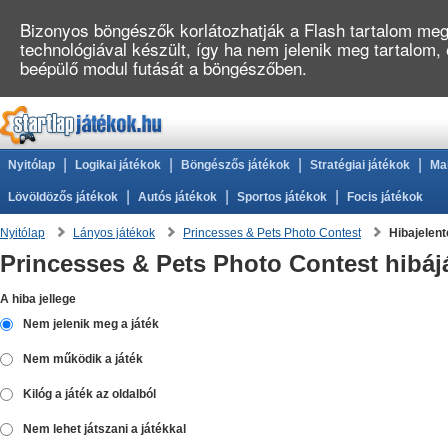
Bizonyos böngészők korlátozhatják a Flash tartalom megj
technológiával készült, így ha nem jelenik meg tartalom,
beépülő modul futását a böngészőben.
|
|
|
|
Nyitólap
Logikai játékok
Böngészős játékok
Stratégiai játékok
Ma
|
|
|
Lövöldözős játékok
Autós játékok
Sportos játékok
Focis játékok
Nyitólap
Lányos játékok
Princesses & Pets Photo Contest
Hibajelen
Princesses & Pets Photo Contest hibáj
A hiba jellege
Nem jelenik meg a játék
Nem működik a játék
Kilóg a játék az oldalból
Nem lehet játszani a játékkal