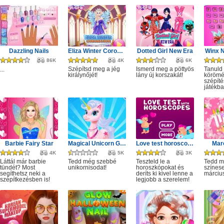
Dazzling Nails
Eliza Winter Coronation
Dotted Girl New Era
Winx N
86K
4K
6K
Szépítsd meg a jég
Ismerd meg a pöttyös
Tanuld
...
királynőjét!
lány új korszakát!
körömé
szépíté
játékba
Barbie Fairy Star
Magical Unicorn Grooming World
Love test horoscopes
Marc
4K
5K
3K
Láttál már barbie
Tedd még szebbé
Teszteld le a
Tedd 
tündét? Most
unikornisodat!
horoszkópokat és
színes
segíthetsz neki a
deríts ki kivel lenne a
márciu
szépítkezésben is!
legjobb a szerelem!