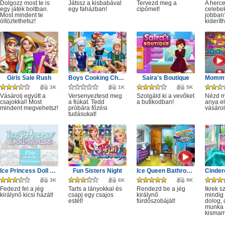
Dolgozz most te is
Játssz a kisbabával
Tervezd meg a
A herc
egy játék boltban.
egy faházban!
cipőmet!
celebe
Most mindent te
jobban
öltöztethetsz!
kiderít
Girls Sale Rush
Boys Cooking Challenge
Saira's Boutique
3K
1K
5K
Vásárolj együtt a
Versenyeztesd meg
Szolgáld ki a vevőket
Nézd m
csajokkal! Most
a fiúkat. Tedd
a butikodban!
anya e
mindent megvehetsz!
próbára főzési
vásárol
tudásukat!
Ice Princess Doll House
Fun Sisters Night
Ice Queen Bathroom Deco
3K
6K
9K
Fedezd fel a jég
Tarts a lányokkal és
Rendezd be a jég
Ikrek s
királynő kicsi házát!
csapj egy csajos
királynő
mindig 
estét!
fürdőszobáját!
dolog,
munka i
kismam