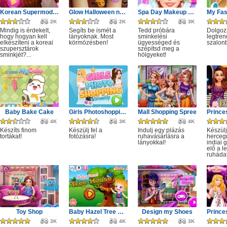
Korean Supermodel Makeup
Glow Halloween nails polish
Spa Day Makeup Artist
2K
2K
3K
Mindig is érdekelt,
Segíts be ismét a
Tedd próbára
Dolgoz
hogy hogyan kell
lányoknak. Most
sminkelési
legtren
elkészíteni a koreai
körmözésben!
ügyességed és
szalon
szupersztárok
szépítsd meg a
sminkjét?...
hölgyeket!
Baby Bake Cake
Girls Photoshopping Dressup
Mall Shopping Spree
4K
3K
4K
Készíts finom
Készülj fel a
Indulj egy plázás
Készülj
tortákat!
fotózásra!
ruhavásárlásra a
herceg
lányokkal!
indiai 
elő a l
ruhádat
Toy Shop
Baby Hazel Tree House
Design my Shoes
3K
4K
3K