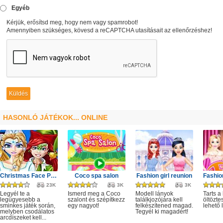
Egyéb
Kérjük, erősítsd meg, hogy nem vagy spamrobot!
Amennyiben szükséges, kövesd a reCAPTCHA utasításait az ellenőrzéshez!
HASONLÓ JÁTÉKOK... ONLINE
Christmas Face Painting
Coco spa salon
Fashion girl reunion
23K
3K
3K
Legyél te a
Ismerd meg a Coco
Modell lányok
Tarts a
legügyesebb a
szalont és szépítkezz
találkjozójára kell
öltözte
sminkes játék során,
egy nagyot!
felkészítened magad.
lehető
melyben csodálatos
Tegyél ki magadért!
arcdíszeket kell...