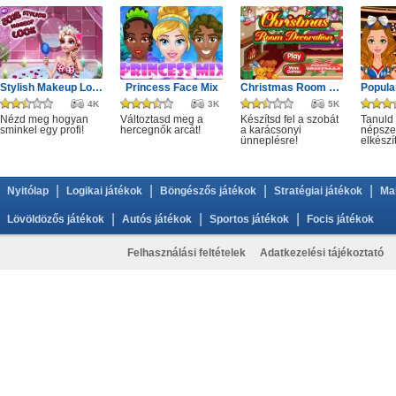
Stylish Makeup Look
Princess Face Mix
Christmas Room Decoration
4K
3K
5K
Nézd meg hogyan
Változtasd meg a
Készítsd fel a szobát
Tanuld
sminkel egy profi!
hercegnők arcát!
a karácsonyi
népszer
ünneplésre!
elkészí
|
|
|
|
Nyitólap
Logikai játékok
Böngészős játékok
Stratégiai játékok
Ma
|
|
|
Lövöldözős játékok
Autós játékok
Sportos játékok
Focis játékok
Felhasználási feltételek
Adatkezelési tájékoztató