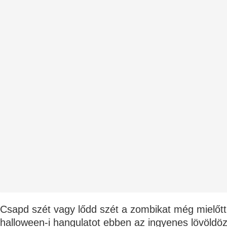
Csapd szét vagy lődd szét a zombikat még mielőtt
halloween-i hangulatot ebben az ingyenes lövöldö