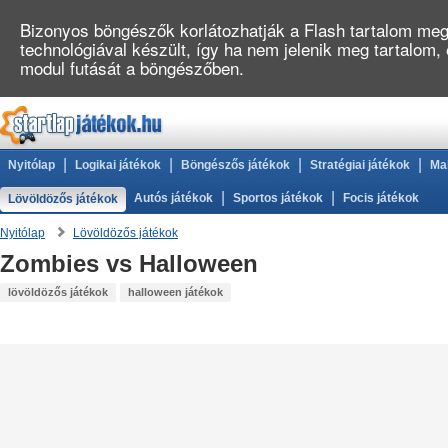
Bizonyos böngészők korlátozhatják a Flash tartalom megj
technológiával készült, így ha nem jelenik meg tartalom
modul futását a böngészőben.
|
|
|
|
Nyitólap
Logikai játékok
Böngészős játékok
Stratégiai játékok
Ma
|
|
Autós játékok
Sportos játékok
Focis játékok
Lövöldözős játékok
Nyitólap
Lövöldözős játékok
Zombies vs Halloween
lövöldözős játékok
halloween játékok