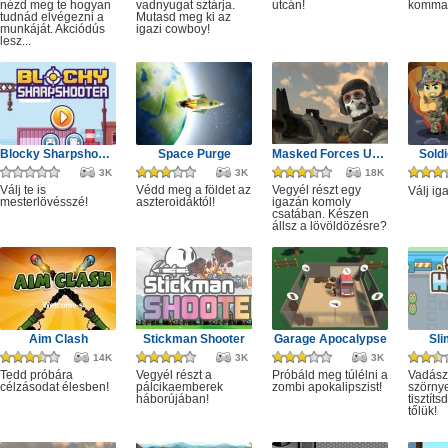
nézd meg te hogyan
vadnyugat sztárja.
utcán!
komma
tudnád elvégezni a
Mutasd meg ki az
munkáját. Akciódús
igazi cowboy!
lesz...
Blocky Sharpshooter
Space Purge
Masked Forces Unlimited
Sold
3K
3K
18K
Válj te is
Védd meg a földet az
Vegyél részt egy
Válj ig
mesterlövésszé!
aszteroidáktól!
igazán komoly
csatában. Készen
állsz a lövöldözésre?
Aim Clash
Stickman Shooter
Garage Apocalypse
Sli
14K
3K
3K
Tedd próbára
Vegyél részt a
Próbáld meg túlélni a
Vadász
célzásodat élesben!
pálcikaemberek
zombi apokalipszist!
szörny
háborújában!
tisztít
tőlük!