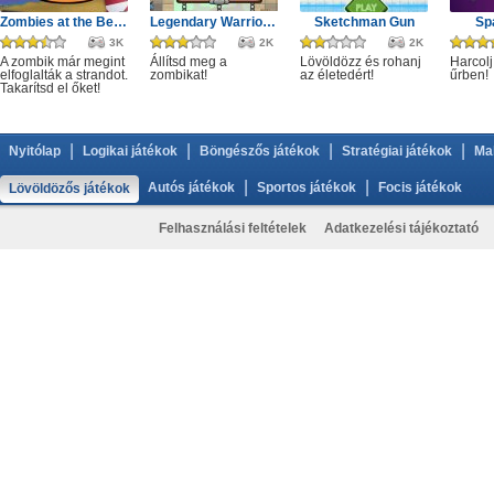
Zombies at the Beach
Legendary Warrior GR
Sketchman Gun
Sp
3K
2K
2K
A zombik már megint
Állítsd meg a
Lövöldözz és rohanj
Harcolj
elfoglalták a strandot.
zombikat!
az életedért!
űrben!
Takarítsd el őket!
|
|
|
|
Nyitólap
Logikai játékok
Böngészős játékok
Stratégiai játékok
Ma
|
|
Autós játékok
Sportos játékok
Focis játékok
Lövöldözős játékok
Felhasználási feltételek
Adatkezelési tájékoztató