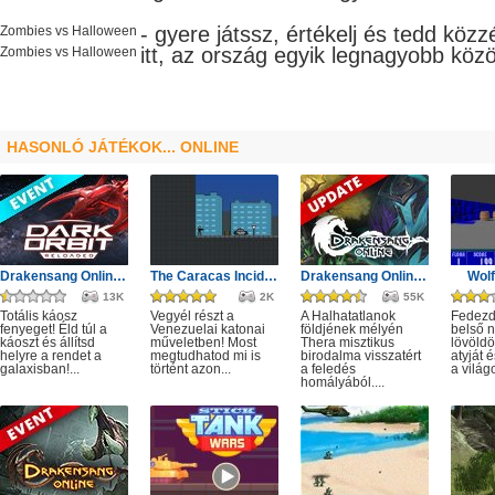
- gyere játssz, értékelj és tedd kö
Zombies vs Halloween
itt, az ország egyik legnagyobb
köz
Zombies vs Halloween
HASONLÓ JÁTÉKOK... ONLINE
Drakensang Online - Protegit zűrzavar
The Caracas Incident
Drakensang Online - A Halhatatlanok árnya
Wolf
13K
2K
55K
Totális káosz
Vegyél részt a
A Halhatatlanok
Fedezd 
fenyeget! Éld túl a
Venezuelai katonai
földjének mélyén
belső 
káoszt és állítsd
műveletben! Most
Thera misztikus
lövöldö
helyre a rendet a
megtudhatod mi is
birodalma visszatért
atyját
galaxisban!...
történt azon...
a feledés
a világo
homályából....