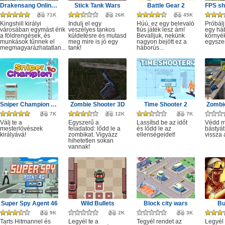
Drakensang Online - Kingshill férges csatornái
Stick Tank Wars
Battle Gear 2
71K
26K
45K
Kingshill királyi
Indulj el egy
Húú, ez egy belevaló
Próbálj
városában egymást érik
veszélyes tankos
fiús játék lesz ám!
egy há
a földrengések, és
küldetésre és mutasd
Bevalljuk, nekünk
környé
munkások tűnnek el
meg mire is jó egy
nagyon bejött ez a
egysze
megmagyarázhatatlan...
tank!
háborús...
Sniper Champion 3D
Zombie Shooter 3D
Time Shooter 2
Zombie
7K
12K
7K
Válj te a
Egyszerű a
Lassítsd be az időt
Védd m
mesterlövészek
feladatod: lődd le a
és lődd le az
bástyát
királyává!
zombikat. Vigyázz
ellenségeidet!
vissza 
hihetetlen sokan
vannak!
Super Spy Agent 46
Wild Bullets
Block city wars
Bu
9K
2K
3K
Tarts Hitmannel és
Legyél te a
Tegyél rendet az
Legyél 