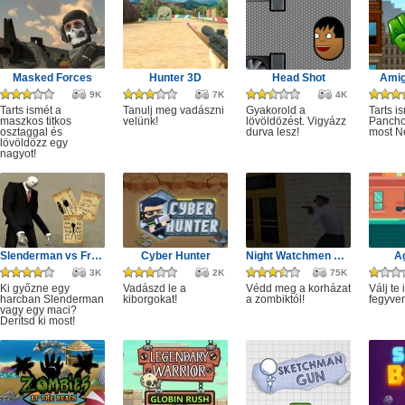
Masked Forces
Hunter 3D
Head Shot
Amig
9K
7K
4K
Tarts ismét a
Tanulj meg vadászni
Gyakorold a
Tarts i
maszkos titkos
velünk!
lövöldözést. Vigyázz
Panchov
osztaggal és
durva lesz!
most N
lövöldözz egy
nagyot!
Slenderman vs Freddy the Fazbear
Cyber Hunter
Night Watchmen Stories Zombie Hospital
A
3K
2K
75K
Ki győzne egy
Vadászd le a
Védd meg a korházat
Válj te 
harcban Slenderman
kiborgokat!
a zombiktól!
fegyve
vagy egy maci?
Derítsd ki most!