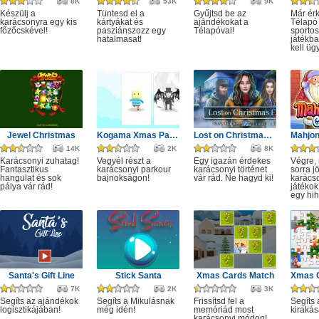
8K
53K
9K
Készülj a
Tüntesd el a
Gyűjtsd be az
Már érk
karácsonyra egy kis
kártyákat és
ajándékokat a
Télapó
főzőcskével!
pasziánszozz egy
Télapóval!
sportos
hatalmasat!
játékb
kell ügy
Jewel Christmas
Kogama Xmas Parkour
Lost on Christmas Eve
14K
2K
8K
Karácsonyi zuhatag!
Vegyél részt a
Egy igazán érdekes
Végre,
Fantasztikus
karácsonyi parkour
karácsonyi történet
sorra j
hangulat és sok
bajnokságon!
vár rád. Ne hagyd ki!
karácso
pálya vár rád!
játékok,
egy hih
Santa's Gift Line
Stick Santa
Xmas Cards Match
7K
2K
3K
Segíts az ajándékok
Segíts a Mikulásnak
Frissítsd fel a
Segíts 
logisztikájában!
még idén!
memóriád most
kirakás
karácsonyi módon!