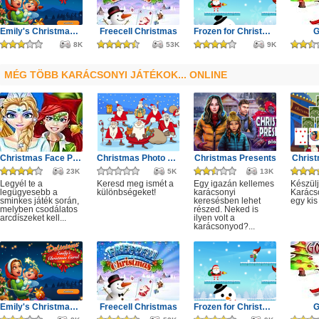
Emily's Christmas Carol
Freecell Christmas
Frozen for Christmas
G
8K
53K
9K
MÉG TÖBB KARÁCSONYI JÁTÉKOK... ONLINE
Christmas Face Painting
Christmas Photo Differences 2
Christmas Presents
Christ
23K
5K
13K
Legyél te a
Keresd meg ismét a
Egy igazán kellemes
Készülj
legügyesebb a
különbségeket!
karácsonyi
Karács
sminkes játék során,
keresésben lehet
egy kis
melyben csodálatos
részed. Neked is
arcdíszeket kell...
ilyen volt a
karácsonyod?...
Emily's Christmas Carol
Freecell Christmas
Frozen for Christmas
G