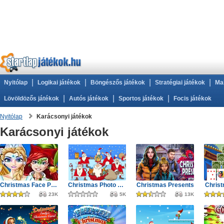
|
|
|
|
Nyitólap
Logikai játékok
Böngészős játékok
Stratégiai játékok
Ma
|
|
|
Lövöldözős játékok
Autós játékok
Sportos játékok
Focis játékok
Nyitólap
Karácsonyi játékok
Karácsonyi játékok
Christmas Face Painting
Christmas Photo Differences 2
Christmas Presents
Christ
23K
5K
13K