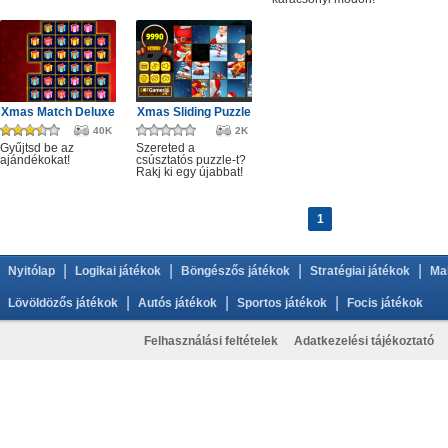
Xmas Match Deluxe
Xmas Sliding Puzzle
40K
2K
Gyűjtsd be az
Szereted a
ajándékokat!
csúsztatós puzzle-t?
Rakj ki egy újabbat!
1
|
|
|
|
Nyitólap
Logikai játékok
Böngészős játékok
Stratégiai játékok
Ma
|
|
|
Lövöldözős játékok
Autós játékok
Sportos játékok
Focis játékok
Felhasználási feltételek
Adatkezelési tájékoztató