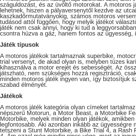
száguldozást, és az üvöltő motorokat. A motoros j
lehetnek, hiszen a pályaversenytől kezdve az utca
kaszkadőrmutatványokig, számos motoros versen
tudásod attól függően, hogy melyik játékot válasz
játék nem csak annyi, hogy ki tud a leggyorsabban
csontra húzva a gáz, hanem fontos az ügyesség, ill
​Játék típusok
A motoros játékok tartalmaznak superbike, motoc
trial versenyt, de akad olyan is, melyben tüzes kari
kihasználva a motor erejét és sebességét. Az össz
játszható, nem szükséges hozzá regisztráció, csak
minden motoros játék ingyen van, így biztosítjuk
szabad élményét.
Játékok
A motoros játék kategória olyan címeket tartalmaz
népszerű Motorun, a Motor Beast, a Motorbike Fea
Motorbike, melyek minden olyan játékok, amikben
legfontosabb. Aki azonban inkább az ügyességre
tetszeni a Stunt Motorbike, a Bike Trial 4, a Rash