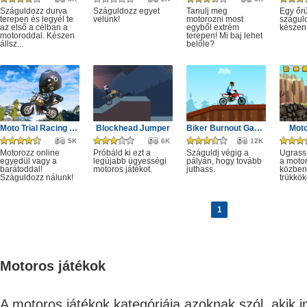
Száguldozz durva
Száguldozz egyet
Tanulj meg
Egy őr
terepen és legyél te
velünk!
motorozni most
száguld
az első a célban a
egyből extrém
készen 
motoroddal. Készen
terepen! Mi baj lehet
állsz...
belőle?
Moto Trial Racing 2: Two Player
Blockhead Jumper
Biker Burnout Game
Moto
5K
6K
12K
Motorozz online
Próbáld ki ezt a
Száguldj végig a
Ugrass
egyedül vagy a
legújabb ügyességi
pályán, hogy tovább
a moto
barátoddal!
motoros játékot.
juthass.
közben
Száguldozz nálunk!
trükkök
1
Motoros játékok
A motoros játékok kategóriája azoknak szól, akik 