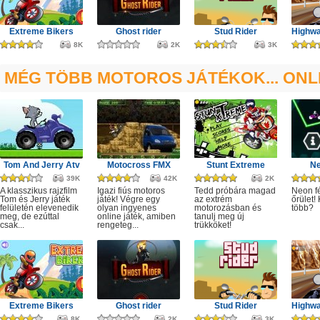
Extreme Bikers
Ghost rider
Stud Rider
8K
2K
3K
MÉG TÖBB MOTOROS JÁTÉKOK... ONL
Tom And Jerry Atv
Motocross FMX
Stunt Extreme
Ne
39K
42K
2K
A klasszikus rajzfilm
Igazi fiús motoros
Tedd próbára magad
Neon f
Tom és Jerry játék
játék! Végre egy
az extrém
őrület!
felületén elevenedik
olyan ingyenes
motorozásban és
több?
meg, de ezúttal
online játék, amiben
tanulj meg új
csak...
rengeteg...
trükköket!
Extreme Bikers
Ghost rider
Stud Rider
8K
2K
3K