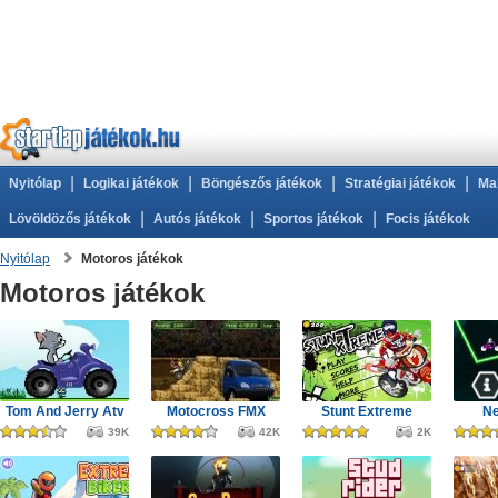
|
|
|
|
Nyitólap
Logikai játékok
Böngészős játékok
Stratégiai játékok
Ma
|
|
|
Lövöldözős játékok
Autós játékok
Sportos játékok
Focis játékok
Nyitólap
Motoros játékok
Motoros játékok
Tom And Jerry Atv
Motocross FMX
Stunt Extreme
Ne
39K
42K
2K