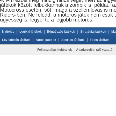
4. Ám ezzel még mindig nincs vége, mert az ingy
játékok között felbukkannak a zombik is, például 
Motocross esetén, sőt, maga a szellemlovas is mot
Riders-ben. Ne feledd, a motoros játék nem csak
ügyesség is, legyél te a legjobb motoros!
|
|
|
|
Nyitólap
Logikai játékok
Böngészős játékok
Stratégiai játékok
Ma
|
|
|
Lövöldözős játékok
Autós játékok
Sportos játékok
Focis játékok
Felhasználási feltételek
Adatkezelési tájékoztató