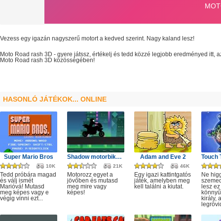
Vezess egy igazán nagyszerű motort a kedved szerint. Nagy kaland lesz!
Moto Road rash 3D
- gyere játssz, értékelj és tedd közzé legjobb eredményed itt,
Moto Road rash 3D
közösségében!
HASONLÓ JÁTÉKOK... ONLINE
Super Mario Bros
Shadow motorbike rider game
Adam and Eve 2
10K
21K
46K
Tedd próbára magad
Motorozz egyet a
Egy igazi kattintgatós
Ne hig
és válj ismét
jövőben és mutasd
játék, amelyben meg
szeme
Marióvá! Mutasd
meg mire vagy
kell találni a kiutat.
lesz ez
meg képes vagy e
képes!
könnyű,
végig vinni ezt...
király, 
legrövi