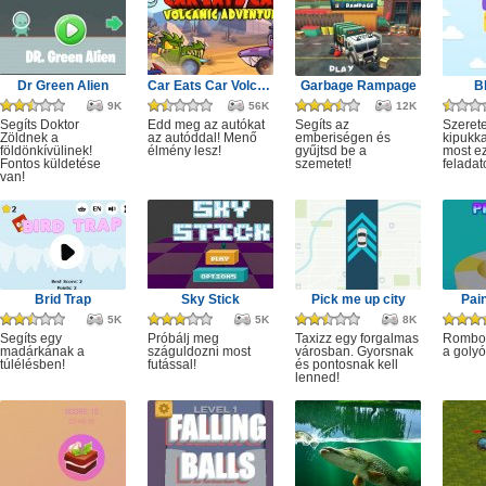
Dr Green Alien
Car Eats Car Volcanic Adventure
Garbage Rampage
B
9K
56K
12K
Segíts Doktor
Edd meg az autókat
Segíts az
Szerete
Zöldnek a
az autóddal! Menő
emberiségen és
kipukka
földönkívülinek!
élmény lesz!
gyűjtsd be a
most ez
Fontos küldetése
szemetet!
feladat
van!
Brid Trap
Sky Stick
Pick me up city
Pai
5K
5K
8K
Segíts egy
Próbálj meg
Taxizz egy forgalmas
Rombol
madárkának a
száguldozni most
városban. Gyorsnak
a golyó
túlélésben!
futással!
és pontosnak kell
lenned!