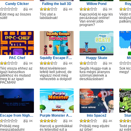
Candy Clicker
Falling the ball 3D
Willow Pond
Roy
4K
4K
3K
Edd meg az összes
Törj utat a
Kapcsolódj ki egy kis
Védd m
sütit!
labdádnak!
pecázással online!
királys
Van ennél jobb
patkány
program?
PAC Chef
Squidly Escape Fall Guy 3D
Huggy Skate
Mi
3K
4K
3K
Térj vissza ehhez az
Most kivételesen
Segíts Huggy-nak a
Sok kic
igazi kalsszikus
lefelé kell jutnod, de
fura mégis aranyos
megy!
játékhoz és mutasd
vigyázz most még
szörnyicskének a
meg ki az igazi
nehezebb a dolgod!
deszkázásban!
PACMAN!
Escape from Nightmare
Purple Monster Adventure
Into Space2
Stu
3K
3K
4K
Próbálj meg
Harcolj a gombákkal
Próbálj meg eljutni
Tedd p
megszabadulni
és teljesítsd ezt a
az űrbe!
az ext