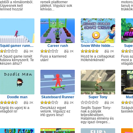
ebből a rémálomból.
remek platformer
motoro
Ügyesnek kell
játékot. Vigyázz sok
tanulj 
lenned hozzá!
kihívás...
trükkök
Squid gamer runner obstacle
Career rush
Snow White hidden stars
Super
3K
2K
2K
A Squid game ismét
Fuss a karriered
Hozd le a csillagokat
Fuss az
futásra kényszerít. Te
után!
Hófehérkének!
most a 
készen állsz?
világáb
Doodle man
Skateboard Runner
Super Tony
Mad 
2K
2K
2K
Ugráj és ugorj ki a
Deszkázz egyet
Segíts Super Tony-
Szágul
világból is!
velünk. Vigyázz ez
nak a pályák
taxiské
irtó gyors lesz!
teljesítésében.
Hatalmas élmény és
egy igazi öreges...