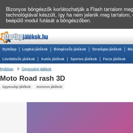
Bizonyos böngészők korlátozhatják a Flash tartalom megj
technológiával készült, így ha nem jelenik meg tartalom,
beépülő modul futását a böngészőben.
|
|
|
|
Nyitólap
Logikai játékok
Böngészős játékok
Stratégiai játékok
Ma
|
|
|
Lövöldözős játékok
Autós játékok
Sportos játékok
Focis játékok
Nyitólap
Ügyességi játékok
Moto Road rash 3D
ügyességi játékok
motoros játékok