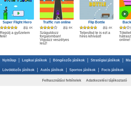
Super Flight Hero
Traffic run online
Flip Bottle
Back
4K
8K
4K
Repülj a győzelem
Száguldozz
Teljesítsd te is ezt a
Tökélet
felé!
forgalomban!
híres kihívást!
hátrasz
Vigyázz veszélyes
online!
lesz!
|
|
|
|
Nyitólap
Logikai játékok
Böngészős játékok
Stratégiai játékok
Ma
|
|
|
Lövöldözős játékok
Autós játékok
Sportos játékok
Focis játékok
Felhasználási feltételek
Adatkezelési tájékoztató