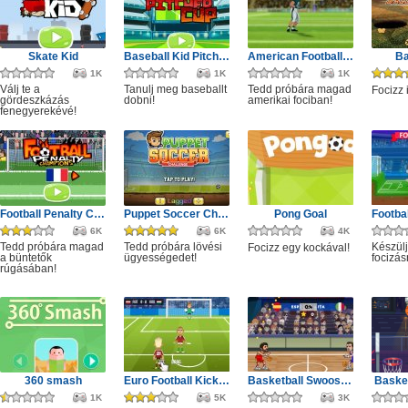
Skate Kid
Baseball Kid Pitcher Cup
American Football Challenge
Ba
1K
1K
1K
Válj te a
Tanulj meg baseballt
Tedd próbára magad
Focizz 
gördeszkázás
dobni!
amerikai fociban!
fenegyerekévé!
Football Penalty Champions
Puppet Soccer Challenge
Pong Goal
6K
6K
4K
Tedd próbára magad
Tedd próbára lövési
Készülj
Focizz egy kockával!
a büntetők
ügyességedet!
focizás
rúgásában!
360 smash
Euro Football Kick 2016
Basketball Swooshes
Basket
1K
5K
3K