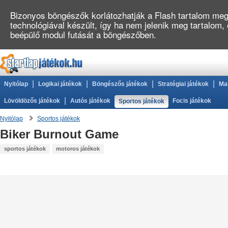
Bizonyos böngészők korlátozhatják a Flash tartalom megj
technológiával készült, így ha nem jelenik meg tartalom,
beépülő modul futását a böngészőben.
|
|
|
|
Nyitólap
Logikai játékok
Böngészős játékok
Stratégiai játékok
Ma
|
Lövöldözős játékok
Autós játékok
Focis játékok
Sportos játékok
Nyitólap
Sportos játékok
Biker Burnout Game
sportos játékok
motoros játékok