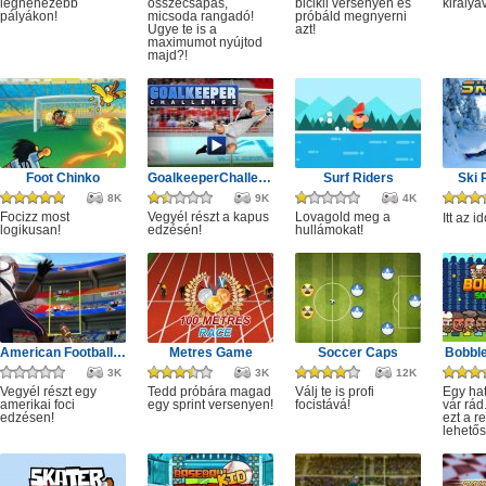
legnehezebb
összecsapás,
bicikli versenyen és
királyá
pályákon!
micsoda rangadó!
próbáld megnyerni
Ugye te is a
azt!
maximumot nyújtod
majd?!
Foot Chinko
GoalkeeperChallenge
Surf Riders
Ski
8K
9K
4K
Focizz most
Vegyél részt a kapus
Lovagold meg a
Itt az i
logikusan!
edzésén!
hullámokat!
American Football Kick
Metres Game
Soccer Caps
Bobbl
3K
3K
12K
Vegyél részt egy
Tedd próbára magad
Válj te is profi
Egy ha
amerikai foci
egy sprint versenyen!
focistává!
vár rád
edzésen!
ezt a 
lehetős