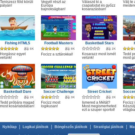
Teniszezz föld körüli
Vegyél részt az
Válaszd ki a
Válj te
pályán!
Európa
csapatodat és győzz
mester
bajnokságban!
kosarazásban!
Fishing HTML5
Football Masters
Basketball Stars
6K
8K
2K
Horgássz egyet
Kosarazz most ismét
Tedd p
Focizz a sztárokkal!
velünk!
velünk!
most gá
Basketball Dare
Soccer Challenge
Street Cricket
2K
3K
2K
Tedd próbára magad
Focizz most
Ismered a Métát?
Focizz 
most kosárlabdában!
logikusan!
Most megismerheted
Készülj
ezt a szuper sportot!
világba
|
|
|
|
Nyitólap
Logikai játékok
Böngészős játékok
Stratégiai játékok
Ma