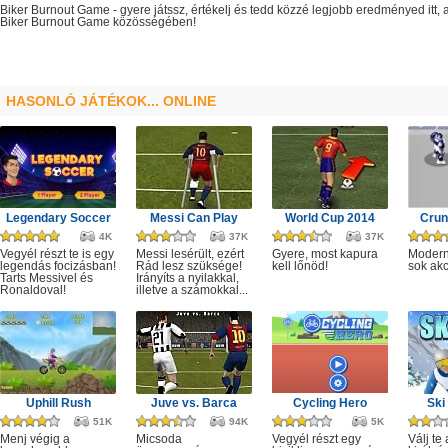
Biker Burnout Game
- gyere játssz, értékelj és tedd közzé legjobb eredményed itt
Biker Burnout Game
közösségében!
HASONLÓ JÁTÉKOK... ONLINE
Legendary Soccer
Messi Can Play
World Cup 2014
Crun
4K
37K
37K
Vegyél részt te is egy
Messi lesérült, ezért
Gyere, most kapura
Modern
legendás focizásban!
Rád lesz szüksége!
kell lőnöd!
sok akc
Tarts Messivel és
Irányíts a nyilakkal,
Ronaldoval!
illetve a számokkal...
Uphill Rush
Juve vs. Barca
Cycling Hero
Ski
51K
94K
5K
Menj végig a
Micsoda
Vegyél részt egy
Válj te 