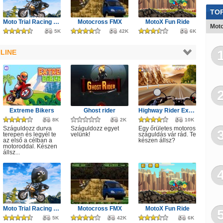
TOP
Moto Trial Racing 2: Two Player
Motocross FMX
MotoX Fun Ride
Moto
5K
42K
6K
LINE
Extreme Bikers
Ghost rider
Highway Rider Extreme
8K
2K
10K
Száguldozz durva
Száguldozz egyet
Egy őrületes motoros
terepen és legyél te
velünk!
száguldás vár rád. Te
az első a célban a
készen állsz?
motoroddal. Készen
állsz...
Moto Trial Racing 2: Two Player
Motocross FMX
MotoX Fun Ride
5K
42K
6K