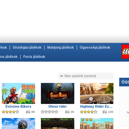
|
|
|
ékok
Stratégiai játékok
Mahjong játékok
Ügyességi játékok
|
tos játékok
Focis játékok
Név szerinti sorrend
ÖS
Extreme Bikers
Ghost rider
Highway Rider Extreme
8K
2K
10K