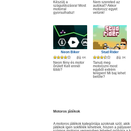
Készülj a
Nem szereted az
száguldozásra! Most
autókat? Akkor
motorral
motorozz egyet
gyorsulhatsz!
velünk!
Neon Biker
Stud Rider
6K
3K
Neon fény és motor
Tanulj meg
őrület! Kell ennél
motorozni most
több?
egyből extrém
terepen! Mi baj lehet
belőle?
Motoros játékok
A motoros játékok kategóriája azoknak szól, akik
játékok igen sokfélék lehetnek, hiszen a pályav
számos motoros versenyben teheted próbára a tud