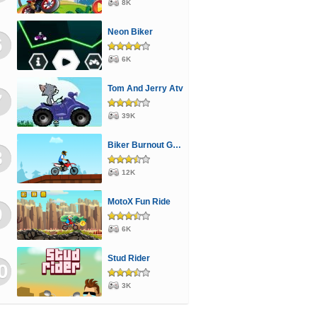
8K
Neon Biker
6
6K
Tom And Jerry Atv
7
39K
Biker Burnout Game
8
12K
MotoX Fun Ride
9
6K
Stud Rider
0
3K