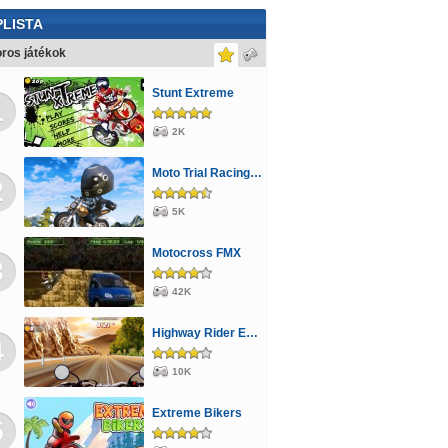
LISTA
ros játékok
Stunt Extreme
1
2K
Moto Trial Racing 2: Two Player
2
5K
Motocross FMX
3
42K
Highway Rider Extreme
4
10K
Extreme Bikers
5