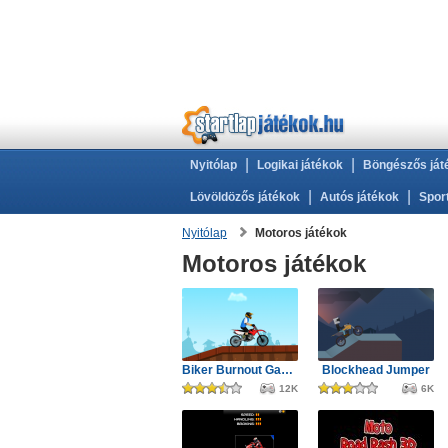
|
|
Nyitólap
Logikai játékok
Böngészős ját
|
|
Lövöldözős játékok
Autós játékok
Spor
Nyitólap
Motoros játékok
Motoros játékok
Biker Burnout Game
Blockhead Jumper
12K
6K