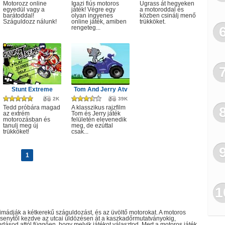
Motorozz online
Igazi fiús motoros
Ugrass át hegyeken
egyedül vagy a
játék! Végre egy
a motoroddal és
barátoddal!
olyan ingyenes
közben csinálj menő
Száguldozz nálunk!
online játék, amiben
trükköket.
rengeteg...
Stunt Extreme
Tom And Jerry Atv
2K
39K
Tedd próbára magad
A klasszikus rajzfilm
az extrém
Tom és Jerry játék
motorozásban és
felületén elevenedik
tanulj meg új
meg, de ezúttal
trükköket!
csak...
1
1
 imádják a kétkerekű száguldozást, és az üvöltő motorokat. A motoros
ersenytől kezdve az utcai üldözésen át a kaszkadőrmutatványokig,
ásod attól függően, hogy melyik játékot választod. Mert a motoros játék