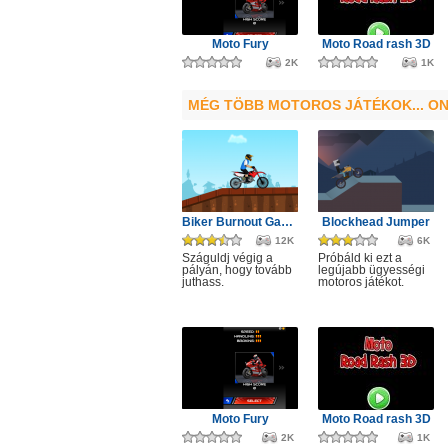
Moto Fury
Moto Road rash 3D
2K
1K
MÉG TÖBB MOTOROS JÁTÉKOK... ON
Biker Burnout Game
Blockhead Jumper
12K
6K
Száguldj végig a
Próbáld ki ezt a
pályán, hogy tovább
legújabb ügyességi
juthass.
motoros játékot.
Moto Fury
Moto Road rash 3D
2K
1K