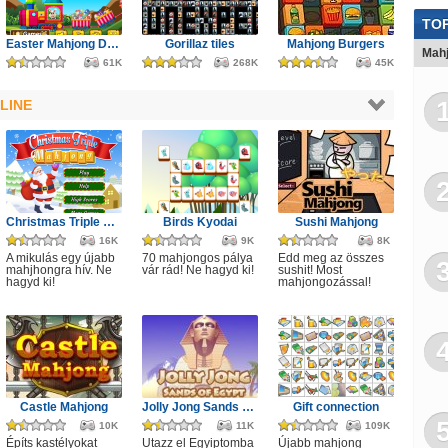
Par
TOP
Easter Mahjong Deluxe
Gorillaz tiles
Mahjong Burgers
Far
Mahj
61K
268K
45K
LINE
Christmas Triple Mahjong
Birds Kyodai
Sushi Mahjong
16K
9K
8K
A mikulás egy újabb
70 mahjongos pálya
Edd meg az összes
mahjhongra hív. Ne
vár rád! Ne hagyd ki!
sushit! Most
hagyd ki!
mahjongozással!
Castle Mahjong
Jolly Jong Sands of Egypt
Gift connection
10K
11K
109K
Építs kastélyokat
Utazz el Egyiptomba
Újabb mahjong