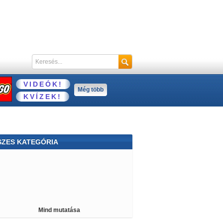
VIDEÓK!
Még több
KVÍZEK!
SZES KATEGÓRIA
ster High
Hajós
Böngészős
Verekedős
tos
Főzős
Robotos
Tankos
Traktoros
n 10
Sminkes
Jégvarázs
Autós
Mind mutatása
atos
Star Wars
Olimpiai
Kamionos