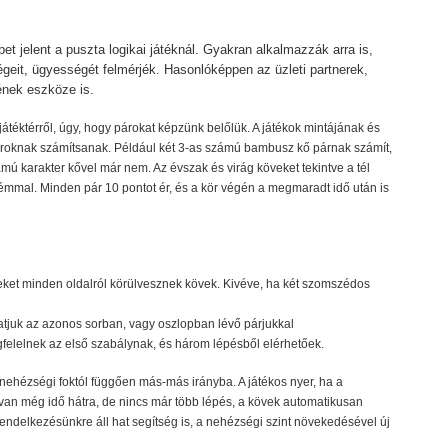
et jelent a puszta logikai játéknál. Gyakran alkalmazzák arra is,
égeit, ügyességét felmérjék. Hasonlóképpen az üzleti partnerek,
ének eszköze is.
 játéktérről, úgy, hogy párokat képzünk belőlük. A játékok mintájának és
roknak számítsanak. Például két 3-as számú bambusz kő párnak számít,
 karakter kővel már nem. Az évszak és virág köveket tekintve a tél
antémmal. Minden pár 10 pontot ér, és a kör végén a megmaradt idő után is
et minden oldalról körülvesznek kövek. Kivéve, ha két szomszédos
juk az azonos sorban, vagy oszlopban lévő párjukkal
lelnek az első szabálynak, és három lépésből elérhetőek.
 nehézségi foktól függően más-más irányba. A játékos nyer, ha a
 van még idő hátra, de nincs már több lépés, a kövek automatikusan
Rendelkezésünkre áll hat segítség is, a nehézségi szint növekedésével új