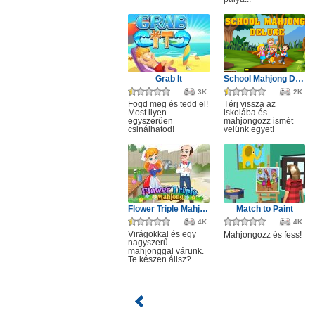
Grab It
School Mahjong Deluxe
3K
2K
Fogd meg és tedd el!
Térj vissza az
Most ilyen
iskolába és
egyszerűen
mahjongozz ismét
csinálhatod!
velünk egyet!
Flower Triple Mahjong
Match to Paint
4K
4K
Virágokkal és egy
Mahjongozz és fess!
nagyszerű
mahjonggal várunk.
Te készen állsz?