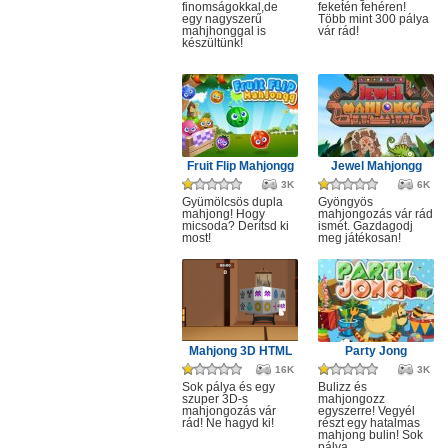
finomságokkal,de
feketén fehéren!
egy nagyszerű
Több mint 300 pálya
mahjhonggal is
vár rád!
készültünk!
Fruit Flip Mahjongg
Jewel Mahjongg
3K
6K
Gyümölcsös dupla
Gyöngyös
mahjong! Hogy
mahjongozás vár rád
micsoda? Derítsd ki
ismét. Gazdagodj
most!
meg játékosan!
Mahjong 3D HTML
Party Jong
16K
3K
Sok pálya és egy
Bulizz és
szuper 3D-s
mahjongozz
mahjongozás vár
egyszerre! Vegyél
rád! Ne hagyd ki!
részt egy hatalmas
mahjong bulin! Sok
pálya...