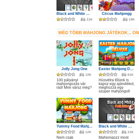
Black and White Mahjong 3
Circus Mahjongg
21K
19K
MÉG TÖBB MAHJONG JÁTÉKOK... ON
Jolly Jong One
Easter Mahjong Deluxe
12K
61K
100 pályányi
Húsvétra tőlünk is
mahjongozás vár
kapsz egy ajándékot,
rád! Mire vársz még?
méghozzá egy
szuper mahjongot!
Yummy Food Mahjong
Black and White Mahjong 3
12K
21K
Nem csak
Mahjongozz most