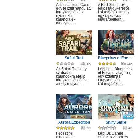
A The Jackpot Case
A Bird Shop egy
egy feszült hangulatú
bájos tárgykeresős
tárgykeresős és
kalandjáték, amely
nyomozós
egy egzotikus
kalandjáték,
madárboltban...
amelyben...
Safari Trail
Blueprints of Escape
2K
11K
Az Safari Trail egy
Lépj be a Blueprints
szabadtéri
of Escape világába,
kalandokra épülő
egy izgalmas
tárgykeresős játék,
tárgykeresős
amely mélyen...
kalandjátékba,...
Aurora Expedition
Shiny Smile
7K
4K
Fedezz fel
Lépj Dr. Daniel
elhagyatott
Shine, a vidám és