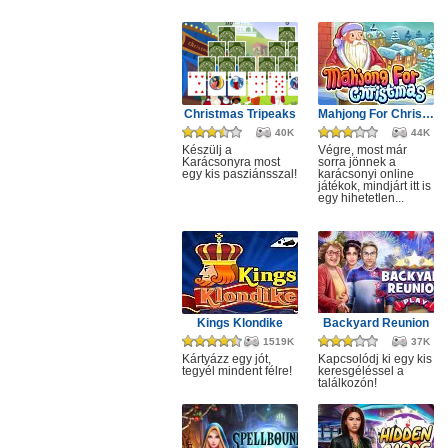
Christmas Tripeaks
Mahjong For Christmas
40K
44K
Készülj a
Végre, most már
Karácsonyra most
sorra jönnek a
egy kis pasziánsszal!
karácsonyi online
játékok, mindjárt itt is
egy hihetetlen...
Kings Klondike
Backyard Reunion
1519K
37K
Kártyázz egy jót,
Kapcsolódj ki egy kis
tegyél mindent félre!
keresgéléssel a
találkozón!