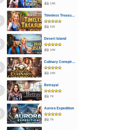
13K
Timeless Treasures
4
11K
Desert Island
5
10K
Culinary Conspiracy
6
10K
Betrayal
7
7K
Aurora Expedition
8
7K