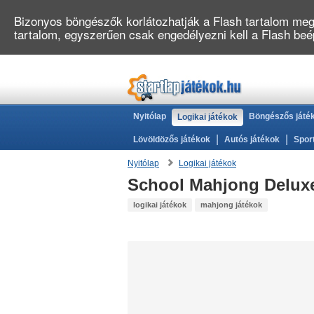
Bizonyos böngészők korlátozhatják a Flash tartalom megj
tartalom, egyszerűen csak engedélyezni kell a Flash be
Nyitólap
Böngészős játé
Logikai játékok
|
|
Lövöldözős játékok
Autós játékok
Spor
Nyitólap
Logikai játékok
School Mahjong Delux
logikai játékok
mahjong játékok