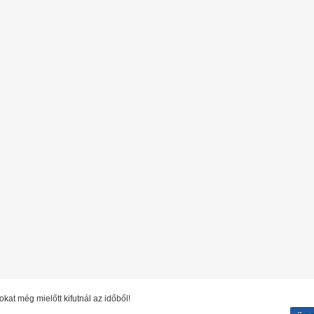
kat még mielőtt kifutnál az időből!