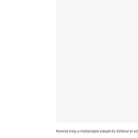
Keresd meg a mahjongok párjait és tüntesd el azo