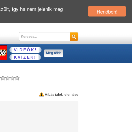
zült, így ha nem jelenik meg
Rendben!
VIDEÓK!
Még több
KVÍZEK!
Hibás játék jelentése