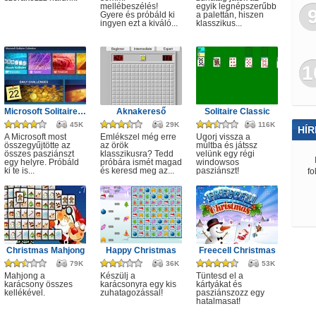
mellébeszélés!
egyik legnépszerűbb
Gyere és próbáld ki
a palettán, hiszen
ingyen ezt a kiváló...
klasszikus...
1
Microsoft Solitaire Collection
Aknakereső
Solitaire Classic
45K
29K
116K
HÍR
A Microsoft most
Emlékszel még erre
Ugorj vissza a
összegyűjtötte az
az örök
múltba és játssz
összes pasziánszt
klasszikusra? Tedd
velünk egy régi
egy helyre. Próbáld
próbára ismét magad
windowsos
ki te is...
és keresd meg az...
pasziánszt!
fo
Christmas Mahjong
Happy Christmas
Freecell Christmas
79K
36K
53K
Mahjong a
Készülj a
Tüntesd el a
karácsony összes
karácsonyra egy kis
kártyákat és
kellékével.
zuhatagozással!
pasziánszozz egy
hatalmasat!