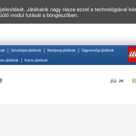
elenítését. Játékaink nagy része ezzel a technológiával kés
épülő modul futását a böngészőben.
|
|
|
kok
Stratégiai játékok
Mahjong játékok
Ügyességi játékok
|
tos játékok
Focis játékok
e
2K