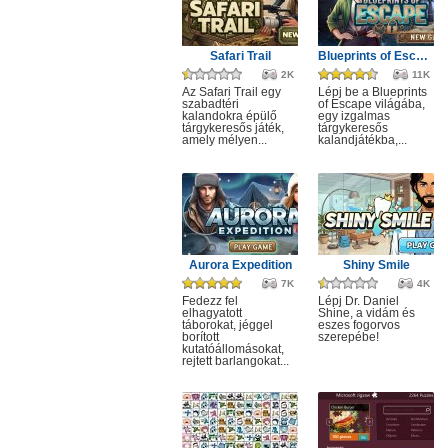
Safari Trail
Blueprints of Escape
2K
11K
Az Safari Trail egy
Lépj be a Blueprints
szabadtéri
of Escape világába,
kalandokra épülő
egy izgalmas
tárgykeresős játék,
tárgykeresős
amely mélyen...
kalandjátékba,...
Aurora Expedition
Shiny Smile
7K
4K
Fedezz fel
Lépj Dr. Daniel
elhagyatott
Shine, a vidám és
táborokat, jéggel
eszes fogorvos
borított
szerepébe!
kutatóállomásokat,
rejtett barlangokat...