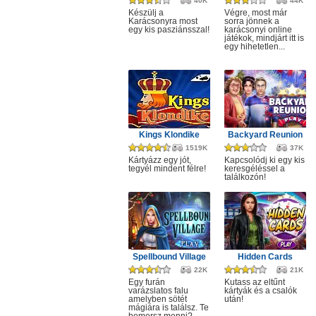
40K
44K
Készülj a
Végre, most már
Karácsonyra most
sorra jönnek a
egy kis pasziánsszal!
karácsonyi online
játékok, mindjárt itt is
egy hihetetlen...
Kings Klondike
Backyard Reunion
1519K
37K
Kártyázz egy jót,
Kapcsolódj ki egy kis
tegyél mindent félre!
keresgéléssel a
találkozón!
Spellbound Village
Hidden Cards
22K
21K
Egy furán
Kutass az eltűnt
varázslatos falu
kártyák és a csalók
amelyben sötét
után!
mágiára is találsz. Te