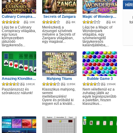
HÍR
Culinary Conspiracy
Secrets of Zangara
Magic of Wonderpark
fo
10K
8K
6K
Lépj be a Culinary
Merészkedj a
Lépj be a Magic of
Conspiracy világába,
dzsungel szívének
Wonderpark
egy luxus
mélyére a Secrets of
világába, egy
környezetben
Zangara világában,
szívmelengető
játszódó
egy magával...
tárgykeresős
tárgykeresős...
kalandjátékba,...
Amazing Klondike Solitaire
Mahjong Titans
Bubble Game 3
1081K
1195K
1594K
Pasziánszozz és
Klasszikus mahjong,
Nem véletlenül ez a
szórakozzz nálunk!
semmi
zuhatag játék az
mellébeszélés!
egyik legnépszerűbb
Gyere és próbáld ki
a palettán, hiszen
ingyen ezt a kiváló...
klasszikus...