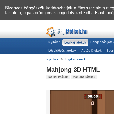
Bizonyos böngészők korlátozhatják a Flash tartalom megj
tartalom, egyszerűen csak engedélyezni kell a Flash be
Nyitólap
Böngészős játé
Logikai játékok
|
|
Lövöldözős játékok
Autós játékok
Spor
Nyitólap
Logikai játékok
Mahjong 3D HTML
logikai játékok
mahjong játékok