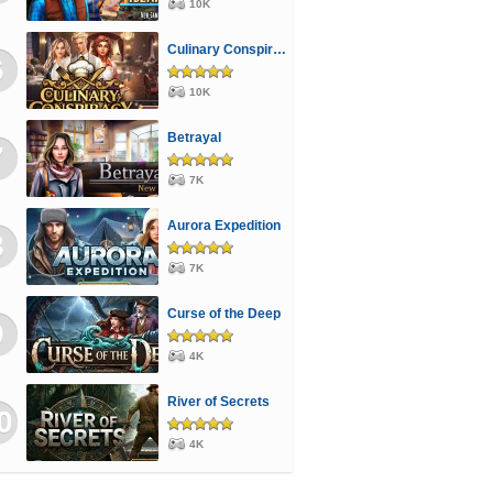
10K
Culinary Conspiracy
6
10K
Betrayal
7
7K
Aurora Expedition
8
7K
Curse of the Deep
9
4K
River of Secrets
0
4K