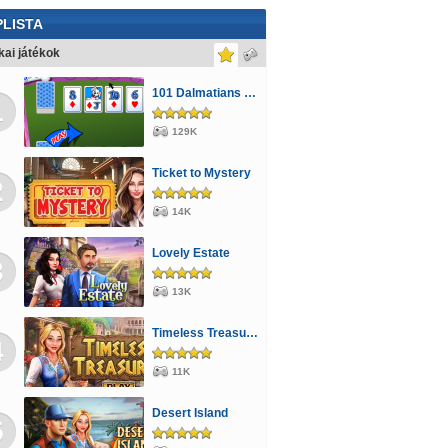
LISTA
kai játékok
101 Dalmatians Card Battles
1
129K
Ticket to Mystery
2
14K
Lovely Estate
3
13K
Timeless Treasures
4
11K
Desert Island
5