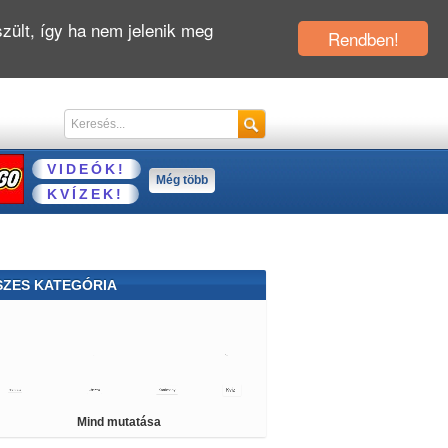
zült, így ha nem jelenik meg
Rendben!
VIDEÓK!
Még több
KVÍZEK!
SZES KATEGÓRIA
GO®
Sakk
Ügyességi
Kiszolgálós
as
Star Wars
Gyerekeknek
Dorás
s
Focis
Háborús
Tankos
Mahjong
Mind mutatása