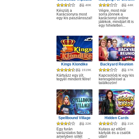
40K
44K
Készülj a
Végre, most már
Karácsonyra most
sorra jönnek a
egy kis pasziánsszal!
karácsonyi online
játékok, mindjárt itt is
egy hihetetlen...
Kings Klondike
Backyard Reunion
1519K
37K
Kártyázz egy jót,
Kapcsolódj ki egy kis
tegyél mindent félre!
keresgéléssel a
találkozón!
Spellbound Village
Hidden Cards
22K
21K
Egy furán
Kutass az eltűnt
varázslatos falu
kártyák és a csalók
amelyben sötét
után!