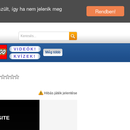
zült, így ha nem jelenik meg
Rendben!
VIDEÓK!
Még több
KVÍZEK!
Hibás játék jelentése