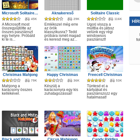
Microsoft Solitaire Collection
Aknakereső
Solitaire Classic
45K
29K
116K
HÍR
A Microsoft most
Emlékszel még erre
Ugorj vissza a
összegyűjtötte az
az örök
múltba és játssz
összes pasziánszt
klasszikusra? Tedd
velünk egy régi
egy helyre. Próbáld
próbára ismét magad
windowsos
ki te is...
és keresd meg az...
pasziánszt!
fo
Christmas Mahjong
Happy Christmas
Freecell Christmas
79K
36K
53K
Mahjong a
Készülj a
Tüntesd el a
karácsony összes
karácsonyra egy kis
kártyákat és
kellékével.
zuhatagozással!
pasziánszozz egy
hatalmasat!
Black and White Mahjong 3
Circus Mahjongg
Candy Riddles