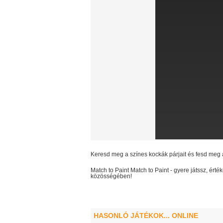
Keresd meg a színes kockák párjait és fesd meg
Match to Paint
Match to Paint
- gyere játssz, ért
közösségében!
HASONLÓ JÁTÉKOK... ONLINE