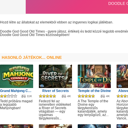
Hozd létre az állatokat az elemekból ebben az ingyenes logikai játékban.
Doodle God Good Old Times
- gyere játssz, értékelj és tedd közzé legjobb eredmé
Doodle God Good Old Times
közösségében!
HASONLÓ JÁTÉKOK... ONLINE
Grand Mahjong Connect
River of Secrets
Temple of the Divine
Above
11K
4K
4K
Tedd próbára magad
Fedezd fel az
A The Temple of the
Az Abo
a legújabb
ismeretlen vidékeket
Divine egy
Horizo
Mahjongban!
a River of Secrets
tárgykeresős
tárgyk
világában — egy
kalandjáték, amely
kalandj
izgalmas
egy lenyűgöző, az...
amelyb
tárgykeresős...
Vance, 