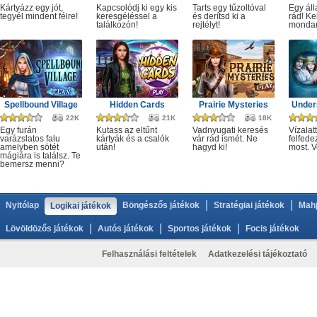
Kártyázz egy jót,
Kapcsolódj ki egy kis
Tarts egy tűzoltóval
Egy áll
tegyél mindent félre!
keresgéléssel a
és derítsd ki a
rád! Ke
találkozón!
rejtélyt!
monda
Spellbound Village
Hidden Cards
Prairie Mysteries
Under
22K
21K
18K
Egy furán
Kutass az eltűnt
Vadnyugati keresés
Vízalatt
varázslatos falu
kártyák és a csalók
vár rád ismét. Ne
felfede
amelyben sötét
után!
hagyd ki!
most. V
mágiára is találsz. Te
bemersz menni?
|
|
Nyitólap
Böngészős játékok
Stratégiai játékok
Mahj
Logikai játékok
|
|
|
Lövöldözős játékok
Autós játékok
Sportos játékok
Focis játékok
Felhasználási feltételek
Adatkezelési tájékoztató