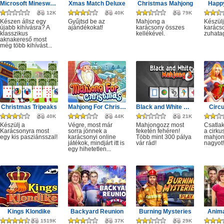
Microsoft Minesweeper
Xmas Match Deluxe
Christmas Mahjong
Happ
12K
40K
79K
Készen állsz egy
Gyűjtsd be az
Mahjong a
Készülj
újabb kihívásra? A
ajándékokat!
karácsony összes
karácso
klasszikus
kellékével.
zuhata
aknakereső most
még több kihívást...
Christmas Tripeaks
Mahjong For Christmas
Black and White Mahjong 3
Circ
40K
44K
21K
Készülj a
Végre, most már
Mahjongozz most
Csatla
Karácsonyra most
sorra jönnek a
feketén fehéren!
a cirku
egy kis pasziánsszal!
karácsonyi online
Több mint 300 pálya
mahjon
játékok, mindjárt itt is
vár rád!
nagyot!
egy hihetetlen...
Kings Klondike
Backyard Reunion
Burning Mysteries
Anima
1519K
37K
29K