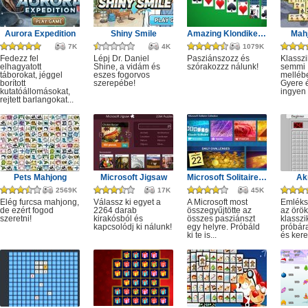
Aurora Expedition
Shiny Smile
Amazing Klondike Solitaire
Mahj
7K
4K
1079K
Fedezz fel
Lépj Dr. Daniel
Pasziánszozz és
Klassz
elhagyatott
Shine, a vidám és
szórakozzz nálunk!
semmi
táborokat, jéggel
eszes fogorvos
melléb
borított
szerepébe!
Gyere é
kutatóállomásokat,
ingyen e
rejtett barlangokat...
Pets Mahjong
Microsoft Jigsaw
Microsoft Solitaire Collection
Ak
2569K
17K
45K
Elég furcsa mahjong,
Válassz ki egyet a
A Microsoft most
Emléks
de ezért fogod
2264 darab
összegyűjtötte az
az örök
szeretni!
kirakósból és
összes pasziánszt
klassz
kapcsolódj ki nálunk!
egy helyre. Próbáld
próbár
ki te is...
és kere