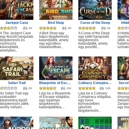
Jackpot Case
Bird Shop
Curse of the Deep
Hidd
2K
3K
4K
A The Jackpot Case
A Bird Shop egy
A Curse of the Deep
A Hidd
egy feszült hangulatú
bájos tárgykeresős
egy sötét hangulatú
izgalm
tárgykeresős és
kalandjáték, amely
tárgykeresős
játék, 
nyomozós
egy egzotikus
kalandjáték, amely
hatalm
kalandjáték,
madárboltban...
egy pusztító...
szórako
amelyben...
Safari Trail
Blueprints of Escape
Culinary Conspiracy
Secret
2K
11K
10K
Az Safari Trail egy
Lépj be a Blueprints
Lépj be a Culinary
Merész
szabadtéri
of Escape világába,
Conspiracy világába,
dzsung
kalandokra épülő
egy izgalmas
egy luxus
mélyére
tárgykeresős játék,
tárgykeresős
környezetben
Zangar
amely mélyen...
kalandjátékba,...
játszódó
egy mag
tárgykeresős...