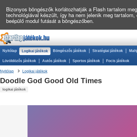
Bizonyos böngészők korlátozhatják a Flash tartalom megj
technológiával készült, így ha nem jelenik meg tartalom,
beépülő modul futását a böngészőben.
|
|
Nyitólap
Böngészős játékok
Stratégiai játékok
Mahj
Logikai játékok
|
|
|
Lövöldözős játékok
Autós játékok
Sportos játékok
Focis játékok
Nyitólap
Logikai játékok
Doodle God Good Old Times
logikai játékok