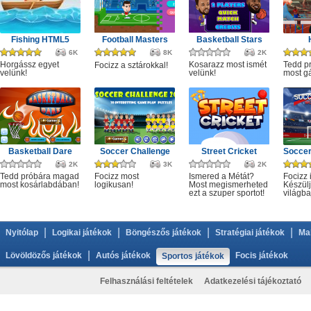
Fishing HTML5
Football Masters
Basketball Stars
6K
8K
2K
Horgássz egyet
Kosarazz most ismét
Tedd p
Focizz a sztárokkal!
velünk!
velünk!
most gá
Basketball Dare
Soccer Challenge
Street Cricket
2K
3K
2K
Tedd próbára magad
Focizz most
Ismered a Métát?
Focizz 
most kosárlabdában!
logikusan!
Most megismerheted
Készülj
ezt a szuper sportot!
világba
|
|
|
|
Nyitólap
Logikai játékok
Böngészős játékok
Stratégiai játékok
Ma
|
Lövöldözős játékok
Autós játékok
Focis játékok
Sportos játékok
Felhasználási feltételek
Adatkezelési tájékoztató