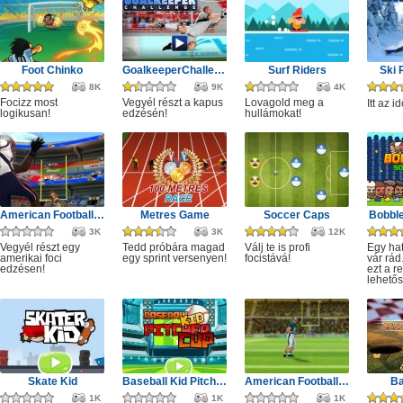
Foot Chinko
GoalkeeperChallenge
Surf Riders
Ski
8K
9K
4K
Focizz most
Vegyél részt a kapus
Lovagold meg a
Itt az i
logikusan!
edzésén!
hullámokat!
American Football Kick
Metres Game
Soccer Caps
Bobbl
3K
3K
12K
Vegyél részt egy
Tedd próbára magad
Válj te is profi
Egy ha
amerikai foci
egy sprint versenyen!
focistává!
vár rád
edzésen!
ezt a 
lehetős
Skate Kid
Baseball Kid Pitcher Cup
American Football Challenge
Ba
1K
1K
1K