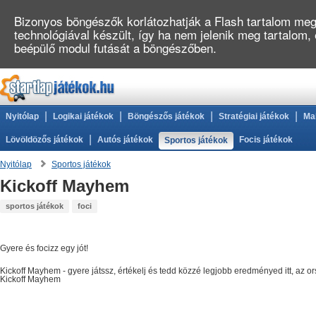
Bizonyos böngészők korlátozhatják a Flash tartalom megj
technológiával készült, így ha nem jelenik meg tartalom,
beépülő modul futását a böngészőben.
|
|
|
|
Nyitólap
Logikai játékok
Böngészős játékok
Stratégiai játékok
Ma
|
Lövöldözős játékok
Autós játékok
Focis játékok
Sportos játékok
Nyitólap
Sportos játékok
Kickoff Mayhem
sportos játékok
foci
Gyere és focizz egy jót!
Kickoff Mayhem
- gyere játssz, értékelj és tedd közzé legjobb eredményed itt, az
Kickoff Mayhem