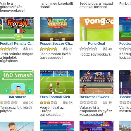
Válj te a
Tanulj meg baseballt
Tedd próbára magad
Focizz 
gördeszkázás
dobni!
amerikai fociban!
fenegyerekévé!
Football Penalty Champions
Puppet Soccer Challenge
Pong Goal
6K
6K
4K
Tedd próbára magad
Tedd próbára lövési
Készülj
Focizz egy kockával!
a büntetők
ügyességedet!
focizás
rúgásában!
360 smash
Euro Football Kick 2016
Basketball Swooshes
Basket
1K
5K
3K
Teniszezz föld körüli
Vegyél részt az
Válaszd ki a
Válj te
pályán!
Európa
csapatodat és győzz
mester
bajnokságban!
kosarazásban!