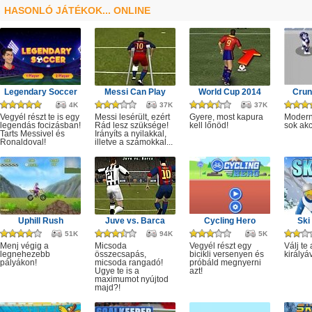
HASONLÓ JÁTÉKOK... ONLINE
Legendary Soccer
Messi Can Play
World Cup 2014
Crun
4K
37K
37K
Vegyél részt te is egy
Messi lesérült, ezért
Gyere, most kapura
Modern
legendás focizásban!
Rád lesz szüksége!
kell lőnöd!
sok akc
Tarts Messivel és
Irányíts a nyilakkal,
Ronaldoval!
illetve a számokkal...
Uphill Rush
Juve vs. Barca
Cycling Hero
Ski
51K
94K
5K
Menj végig a
Micsoda
Vegyél részt egy
Válj te 
legnehezebb
összecsapás,
bicikli versenyen és
királyá
pályákon!
micsoda rangadó!
próbáld megnyerni
Ugye te is a
azt!
maximumot nyújtod
majd?!