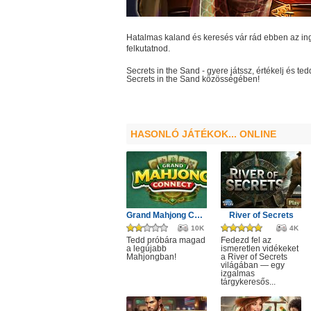
Hatalmas kaland és keresés vár rád ebben az ing
felkutatnod.
Secrets in the Sand
- gyere játssz, értékelj és 
Secrets in the Sand
közösségében!
HASONLÓ JÁTÉKOK... ONLINE
Grand Mahjong Connect
River of Secrets
10K
4K
Tedd próbára magad
Fedezd fel az
a legújabb
ismeretlen vidékeket
Mahjongban!
a River of Secrets
világában — egy
izgalmas
tárgykeresős...