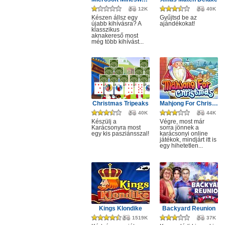
12K
40K
Készen állsz egy
Gyűjtsd be az
újabb kihívásra? A
ajándékokat!
klasszikus
aknakereső most
még több kihívást...
Christmas Tripeaks
Mahjong For Christmas
40K
44K
Készülj a
Végre, most már
Karácsonyra most
sorra jönnek a
egy kis pasziánsszal!
karácsonyi online
játékok, mindjárt itt is
egy hihetetlen...
Kings Klondike
Backyard Reunion
1519K
37K