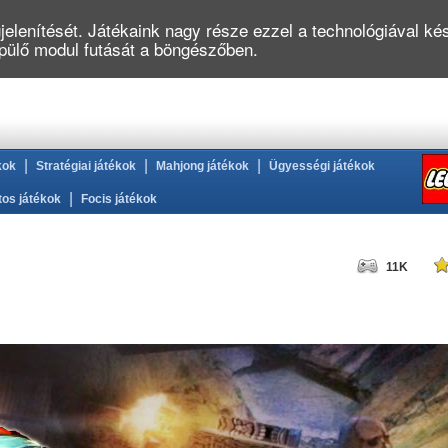
elenítését. Játékaink nagy része ezzel a technológiával kés
épülő modul futását a böngészőben.
|
|
|
kok
Stratégiai játékok
Mahjong játékok
Ügyességi játékok
|
tos játékok
Focis játékok
11K