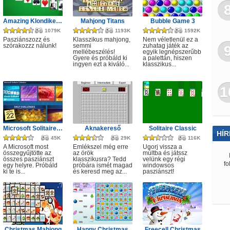
Amazing Klondike Solitaire
Mahjong Titans
Bubble Game 3
1079K
1193K
1592K
Pasziánszozz és
Klasszikus mahjong,
Nem véletlenül ez a
szórakozzz nálunk!
semmi
zuhatag játék az
mellébeszélés!
egyik legnépszerűbb
Gyere és próbáld ki
a palettán, hiszen
ingyen ezt a kiváló...
klasszikus...
1
Microsoft Solitaire Collection
Aknakereső
Solitaire Classic
HÍR
45K
29K
116K
A Microsoft most
Emlékszel még erre
Ugorj vissza a
összegyűjtötte az
az örök
múltba és játssz
összes pasziánszt
klasszikusra? Tedd
velünk egy régi
fo
egy helyre. Próbáld
próbára ismét magad
windowsos
ki te is...
és keresd meg az...
pasziánszt!
Christmas Mahjong
Happy Christmas
Freecell Christmas