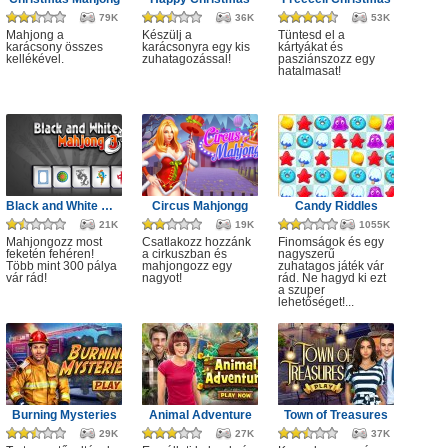
79K
36K
53K
Mahjong a
Készülj a
Tüntesd el a
karácsony összes
karácsonyra egy kis
kártyákat és
kellékével.
zuhatagozással!
pasziánszozz egy
hatalmasat!
Black and White Mahjong 3
Circus Mahjongg
Candy Riddles
21K
19K
1055K
Mahjongozz most
Csatlakozz hozzánk
Finomságok és egy
feketén fehéren!
a cirkuszban és
nagyszerű
Több mint 300 pálya
mahjongozz egy
zuhatagos játék vár
vár rád!
nagyot!
rád. Ne hagyd ki ezt
a szuper
lehetőséget!...
Burning Mysteries
Animal Adventure
Town of Treasures
29K
27K
37K