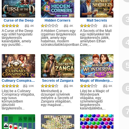
Kat
Dor
Curse of the Deep
Hidden Corners
Mall Secrets
Mon
4K
4K
4K
A Curse of the Deep
A Hidden Corners egy
A Secrets of the Mall
egy sötét hangulatú
izgalmas tárgykeresős
egy rejtélyekkel teli
Vio
tárgykeresős
játék, amely egy
tárgykeresős játék,
kalandjáték, amely
hatalmas, modern
amelyben Ethan
egy pusztító...
szórakoztatóközpontban...
Cole,...
Stra
Rep
Ro
P
Culinary Conspiracy
Secrets of Zangara
Magic of Wonderpark
10K
8K
6K
Lépj be a Culinary
Merészkedj a
Lépj be a Magic of
Conspiracy világába,
dzsungel szívének
Wonderpark
egy luxus
mélyére a Secrets of
világába, egy
környezetben
Zangara világában,
szívmelengető
játszódó
egy magával...
tárgykeresős
tárgykeresős...
kalandjátékba,...