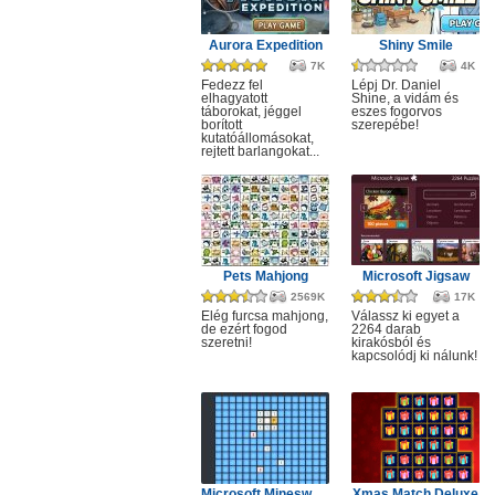
Aurora Expedition
Shiny Smile
7K
4K
Fedezz fel
Lépj Dr. Daniel
elhagyatott
Shine, a vidám és
táborokat, jéggel
eszes fogorvos
borított
szerepébe!
kutatóállomásokat,
rejtett barlangokat...
Pets Mahjong
Microsoft Jigsaw
2569K
17K
Elég furcsa mahjong,
Válassz ki egyet a
de ezért fogod
2264 darab
szeretni!
kirakósból és
kapcsolódj ki nálunk!
Microsoft Minesweeper
Xmas Match Deluxe