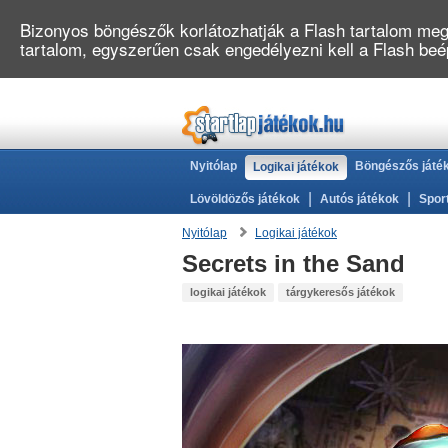
Bizonyos böngészők korlátozhatják a Flash tartalom megj
tartalom, egyszerűen csak engedélyezni kell a Flash be
Nyitólap
Böngészős játé
Logikai játékok
|
|
Lövöldözős játékok
Autós játékok
Spor
Nyitólap
Logikai játékok
Secrets in the Sand
logikai játékok
tárgykeresős játékok