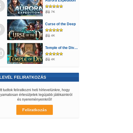
Aurora Expedition
8
7K
Curse of the Deep
9
4K
Temple of the Divine
0
4K
LEVÉL FELIRATKOZÁS
Itt tudtok feliratkozni heti hírlevelünkre, hogy
lyamatosan értesüljetek legújabb játékainkról
és nyereményeinkről!
Feliratkozás