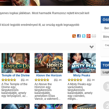
yenes logikai játékban. Most harmadik Ramszesz rejtett kincsét kell
ÖS
tedd közzé legjobb eredményed itt, az ország egyik legnagyobb
Be
Bön
Csi
Sz
Tá
TOP
Üg
Logi
Temple of the Divine
Above the Horizon
Misty Peaks
Pin
4K
4K
3K
A The Temple of the
Az Above the
A Misty Peaks egy
Divine egy
Horizon egy
varázslatos
Pón
tárgykeresős
tárgykeresős
tárgykeresős
kalandjáték, amely
kalandjáték,
kalandjáték, amely
egy lenyűgöző, az...
amelyben Elias
egy csendes,
3D
Vance, a vakmerő...
mégis...
Tom