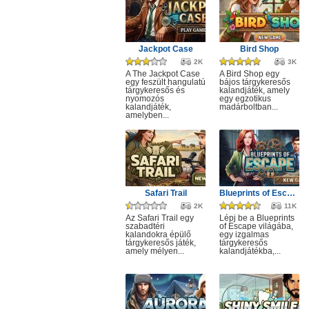
Jackpot Case
Bird Shop
2K
3K
A The Jackpot Case
A Bird Shop egy
egy feszült hangulatú
bájos tárgykeresős
tárgykeresős és
kalandjáték, amely
nyomozós
egy egzotikus
kalandjáték,
madárboltban...
amelyben...
Safari Trail
Blueprints of Escape
2K
11K
Az Safari Trail egy
Lépj be a Blueprints
szabadtéri
of Escape világába,
kalandokra épülő
egy izgalmas
tárgykeresős játék,
tárgykeresős
amely mélyen...
kalandjátékba,...