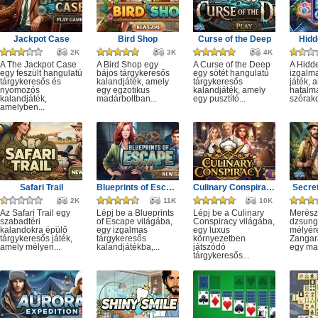
Jackpot Case
Bird Shop
Curse of the Deep
Hidd
2K
3K
4K
A The Jackpot Case
A Bird Shop egy
A Curse of the Deep
A Hidd
egy feszült hangulatú
bájos tárgykeresős
egy sötét hangulatú
izgalm
tárgykeresős és
kalandjáték, amely
tárgykeresős
játék, 
nyomozós
egy egzotikus
kalandjáték, amely
hatalm
kalandjáték,
madárboltban...
egy pusztító...
szórako
amelyben...
Safari Trail
Blueprints of Escape
Culinary Conspiracy
Secret
2K
11K
10K
Az Safari Trail egy
Lépj be a Blueprints
Lépj be a Culinary
Merész
szabadtéri
of Escape világába,
Conspiracy világába,
dzsung
kalandokra épülő
egy izgalmas
egy luxus
mélyére
tárgykeresős játék,
tárgykeresős
környezetben
Zangar
amely mélyen...
kalandjátékba,...
játszódó
egy mag
tárgykeresős...