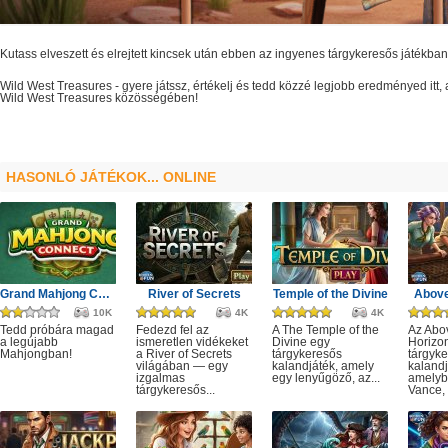
Kutass elveszett és elrejtett kincsek után ebben az ingyenes tárgykeresős játékban
Wild West Treasures
- gyere játssz, értékelj és tedd közzé legjobb eredményed itt
Wild West Treasures
közösségében!
HASONLÓ JÁTÉKOK... ONLINE
Grand Mahjong Connect
River of Secrets
Temple of the Divine
Above
10K
4K
4K
Tedd próbára magad
Fedezd fel az
A The Temple of the
Az Abo
a legújabb
ismeretlen vidékeket
Divine egy
Horizo
Mahjongban!
a River of Secrets
tárgykeresős
tárgyk
világában — egy
kalandjáték, amely
kalandj
izgalmas
egy lenyűgöző, az...
amelyb
tárgykeresős...
Vance, 