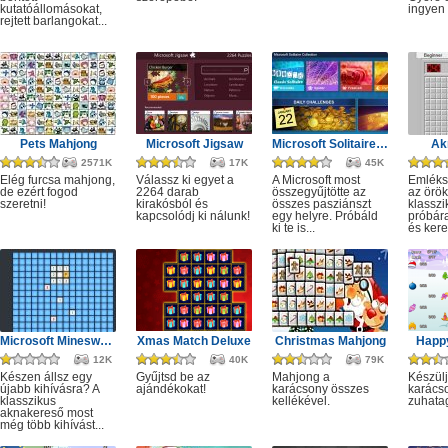
kutatóállomásokat,
ingyen e
rejtett barlangokat...
Pets Mahjong
Microsoft Jigsaw
Microsoft Solitaire Collection
Ak
2571K
17K
45K
Elég furcsa mahjong,
Válassz ki egyet a
A Microsoft most
Emléks
de ezért fogod
2264 darab
összegyűjtötte az
az örök
szeretni!
kirakósból és
összes pasziánszt
klassz
kapcsolódj ki nálunk!
egy helyre. Próbáld
próbár
ki te is...
és kere
Microsoft Minesweeper
Xmas Match Deluxe
Christmas Mahjong
Happ
12K
40K
79K
Készen állsz egy
Gyűjtsd be az
Mahjong a
Készülj
újabb kihívásra? A
ajándékokat!
karácsony összes
karácso
klasszikus
kellékével.
zuhata
aknakereső most
még több kihívást...