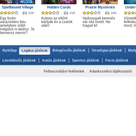
Spellbound Village
Hidden Cards
Prairie Mysteries
Under
22K
21K
18K
Egy furán
Kutass az eltűnt
Vadnyugati keresés
Vízalatt
varázslatos falu
kártyák és a csalók
vár rád ismét. Ne
felfede
amelyben sötét
után!
hagyd ki!
most. V
mágiára is találsz. Te
bemersz menni?
|
|
Nyitólap
Böngészős játékok
Stratégiai játékok
Mahj
Logikai játékok
|
|
|
Lövöldözős játékok
Autós játékok
Sportos játékok
Focis játékok
Felhasználási feltételek
Adatkezelési tájékoztató