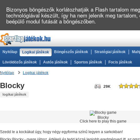
Bizonyos böngészők korlátozhatják a Flash tartalom megj
technológiával készült, így ha nem jelenik meg tartalom,
beépülő modul futását a böngészőben.
|
|
Nyitólap
Böngészős játékok
Stratégiai játékok
Mahj
Logikai játékok
|
|
|
Lövöldözős játékok
Autós játékok
Sportos játékok
Focis játékok
Nyitólap
Logikai játékok
Blocky
29K
logikai játékok
Blocky
Click here to play this game
Szedd le a kockákat úgy, hogy négy egyforma színű legyen a sarkokban!
Blocky
Blocky
- gyere játssz, értékelj és tedd közzé legjobb eredményed itt, az o