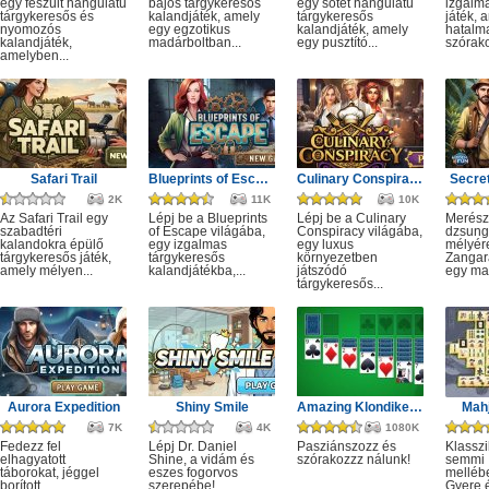
egy feszült hangulatú
bájos tárgykeresős
egy sötét hangulatú
izgalm
tárgykeresős és
kalandjáték, amely
tárgykeresős
játék, 
nyomozós
egy egzotikus
kalandjáték, amely
hatalm
kalandjáték,
madárboltban...
egy pusztító...
szórako
amelyben...
Safari Trail
Blueprints of Escape
Culinary Conspiracy
Secret
2K
11K
10K
Az Safari Trail egy
Lépj be a Blueprints
Lépj be a Culinary
Merész
szabadtéri
of Escape világába,
Conspiracy világába,
dzsung
kalandokra épülő
egy izgalmas
egy luxus
mélyére
tárgykeresős játék,
tárgykeresős
környezetben
Zangar
amely mélyen...
kalandjátékba,...
játszódó
egy mag
tárgykeresős...
Aurora Expedition
Shiny Smile
Amazing Klondike Solitaire
Mahj
7K
4K
1080K
Fedezz fel
Lépj Dr. Daniel
Pasziánszozz és
Klassz
elhagyatott
Shine, a vidám és
szórakozzz nálunk!
semmi
táborokat, jéggel
eszes fogorvos
melléb
borított
szerepébe!
Gyere é