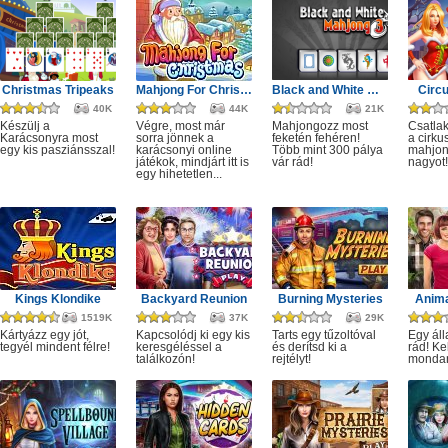
Christmas Tripeaks
Mahjong For Christmas
Black and White Mahjong 3
Circ
40K
44K
21K
Készülj a
Végre, most már
Mahjongozz most
Csatla
Karácsonyra most
sorra jönnek a
feketén fehéren!
a cirku
egy kis pasziánsszal!
karácsonyi online
Több mint 300 pálya
mahjon
játékok, mindjárt itt is
vár rád!
nagyot!
egy hihetetlen...
Kings Klondike
Backyard Reunion
Burning Mysteries
Anima
1519K
37K
29K
Kártyázz egy jót,
Kapcsolódj ki egy kis
Tarts egy tűzoltóval
Egy áll
tegyél mindent félre!
keresgéléssel a
és derítsd ki a
rád! Ke
találkozón!
rejtélyt!
monda