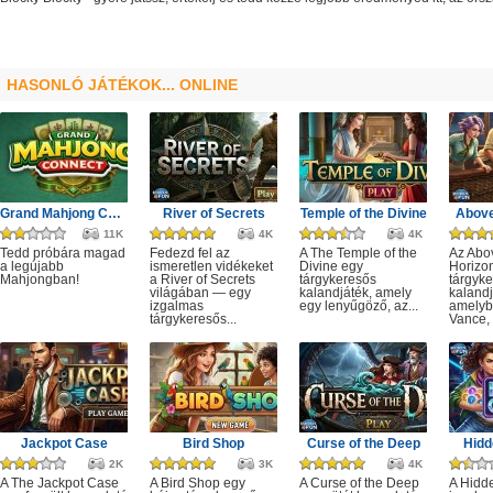
HASONLÓ JÁTÉKOK... ONLINE
Grand Mahjong Connect
River of Secrets
Temple of the Divine
Above
11K
4K
4K
Tedd próbára magad
Fedezd fel az
A The Temple of the
Az Abo
a legújabb
ismeretlen vidékeket
Divine egy
Horizo
Mahjongban!
a River of Secrets
tárgykeresős
tárgyk
világában — egy
kalandjáték, amely
kalandj
izgalmas
egy lenyűgöző, az...
amelyb
tárgykeresős...
Vance, 
Jackpot Case
Bird Shop
Curse of the Deep
Hidd
2K
3K
4K
A The Jackpot Case
A Bird Shop egy
A Curse of the Deep
A Hidd