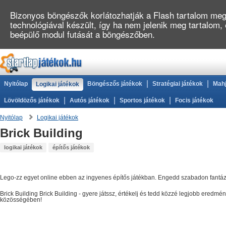
Bizonyos böngészők korlátozhatják a Flash tartalom megj
technológiával készült, így ha nem jelenik meg tartalom,
beépülő modul futását a böngészőben.
|
|
Nyitólap
Böngészős játékok
Stratégiai játékok
Mahj
Logikai játékok
|
|
|
Lövöldözős játékok
Autós játékok
Sportos játékok
Focis játékok
Nyitólap
Logikai játékok
Brick Building
logikai játékok
építős játékok
Lego-zz egyet online ebben az ingyenes építős játékban. Engedd szabadon fantáz
Brick Building
Brick Building
- gyere játssz, értékelj és tedd közzé legjobb eredmé
közösségében!