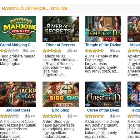
HASONLÓ JÁTÉKOK... ONLINE
Grand Mahjong Connect
River of Secrets
Temple of the Divine
Above
10K
4K
4K
Tedd próbára magad
Fedezd fel az
A The Temple of the
Az Abo
a legújabb
ismeretlen vidékeket
Divine egy
Horizo
Mahjongban!
a River of Secrets
tárgykeresős
tárgyk
világában — egy
kalandjáték, amely
kalandj
izgalmas
egy lenyűgöző, az...
amelyb
tárgykeresős...
Vance, 
Jackpot Case
Bird Shop
Curse of the Deep
Hidd
2K
3K
4K
A The Jackpot Case
A Bird Shop egy
A Curse of the Deep
A Hidd
egy feszült hangulatú
bájos tárgykeresős
egy sötét hangulatú
izgalm
tárgykeresős és
kalandjáték, amely
tárgykeresős
játék, 
nyomozós
egy egzotikus
kalandjáték, amely
hatalm
kalandjáték,
madárboltban...
egy pusztító...
szórako