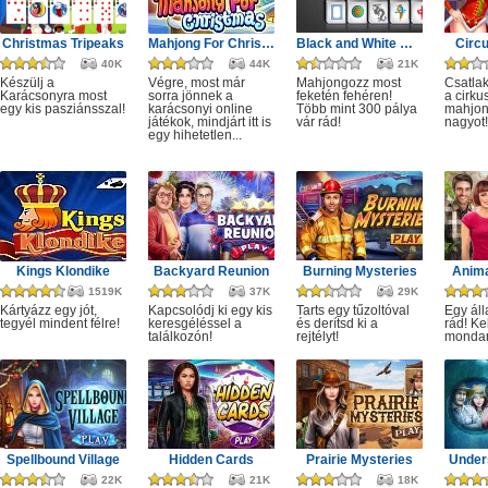
Christmas Tripeaks
Mahjong For Christmas
Black and White Mahjong 3
Circ
40K
44K
21K
Készülj a
Végre, most már
Mahjongozz most
Csatla
Karácsonyra most
sorra jönnek a
feketén fehéren!
a cirku
egy kis pasziánsszal!
karácsonyi online
Több mint 300 pálya
mahjon
játékok, mindjárt itt is
vár rád!
nagyot!
egy hihetetlen...
Kings Klondike
Backyard Reunion
Burning Mysteries
Anima
1519K
37K
29K
Kártyázz egy jót,
Kapcsolódj ki egy kis
Tarts egy tűzoltóval
Egy áll
tegyél mindent félre!
keresgéléssel a
és derítsd ki a
rád! Ke
találkozón!
rejtélyt!
monda
Spellbound Village
Hidden Cards
Prairie Mysteries
Under
22K
21K
18K