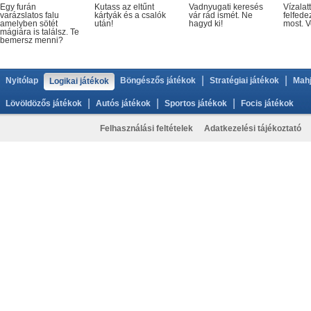
Egy furán
Kutass az eltűnt
Vadnyugati keresés
Vízalatt
varázslatos falu
kártyák és a csalók
vár rád ismét. Ne
felfede
amelyben sötét
után!
hagyd ki!
most. V
mágiára is találsz. Te
bemersz menni?
|
|
Nyitólap
Böngészős játékok
Stratégiai játékok
Mahj
Logikai játékok
|
|
|
Lövöldözős játékok
Autós játékok
Sportos játékok
Focis játékok
Felhasználási feltételek
Adatkezelési tájékoztató