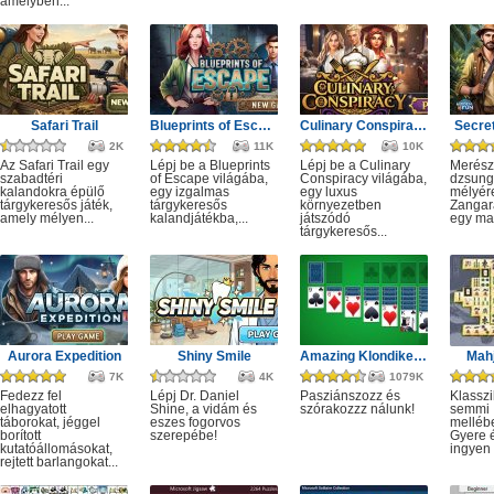
amelyben...
Safari Trail
Blueprints of Escape
Culinary Conspiracy
Secret
2K
11K
10K
Az Safari Trail egy
Lépj be a Blueprints
Lépj be a Culinary
Merész
szabadtéri
of Escape világába,
Conspiracy világába,
dzsung
kalandokra épülő
egy izgalmas
egy luxus
mélyére
tárgykeresős játék,
tárgykeresős
környezetben
Zangar
amely mélyen...
kalandjátékba,...
játszódó
egy mag
tárgykeresős...
Aurora Expedition
Shiny Smile
Amazing Klondike Solitaire
Mahj
7K
4K
1079K
Fedezz fel
Lépj Dr. Daniel
Pasziánszozz és
Klassz
elhagyatott
Shine, a vidám és
szórakozzz nálunk!
semmi
táborokat, jéggel
eszes fogorvos
melléb
borított
szerepébe!
Gyere é
kutatóállomásokat,
ingyen e
rejtett barlangokat...