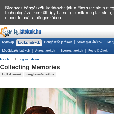
Bizonyos böngészők korlátozhatják a Flash tartalom megj
technológiával készült, így ha nem jelenik meg tartalom
modul futását a böngészőben.
|
|
Nyitólap
Böngészős játékok
Stratégiai játékok
Mahj
Logikai játékok
|
|
|
Lövöldözős játékok
Autós játékok
Sportos játékok
Focis játékok
Nyitólap
Logikai játékok
Collecting Memories
logikai játékok
tárgykeresős játékok