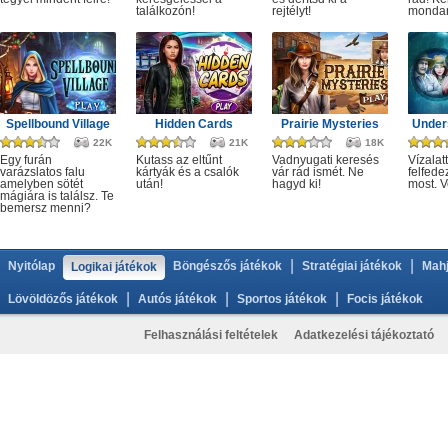
találkozón!
rejtélyt!
monda
Spellbound Village
Hidden Cards
Prairie Mysteries
Under
22K
21K
18K
Egy furán
Kutass az eltűnt
Vadnyugati keresés
Vízalatt
varázslatos falu
kártyák és a csalók
vár rád ismét. Ne
felfede
amelyben sötét
után!
hagyd ki!
most. V
mágiára is találsz. Te
bemersz menni?
|
|
Nyitólap
Böngészős játékok
Stratégiai játékok
Mahj
Logikai játékok
|
|
|
Lövöldözős játékok
Autós játékok
Sportos játékok
Focis játékok
Felhasználási feltételek
Adatkezelési tájékoztató