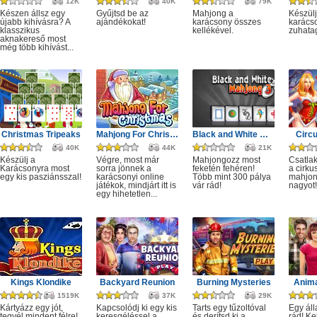
12K
40K
79K
Készen állsz egy
Gyűjtsd be az
Mahjong a
Készülj
újabb kihívásra? A
ajándékokat!
karácsony összes
karácso
klasszikus
kellékével.
zuhata
aknakereső most
még több kihívást...
Christmas Tripeaks
Mahjong For Christmas
Black and White Mahjong 3
Circ
40K
44K
21K
Készülj a
Végre, most már
Mahjongozz most
Csatla
Karácsonyra most
sorra jönnek a
feketén fehéren!
a cirku
egy kis pasziánsszal!
karácsonyi online
Több mint 300 pálya
mahjon
játékok, mindjárt itt is
vár rád!
nagyot!
egy hihetetlen...
Kings Klondike
Backyard Reunion
Burning Mysteries
Anima
1519K
37K
29K
Kártyázz egy jót,
Kapcsolódj ki egy kis
Tarts egy tűzoltóval
Egy áll
tegyél mindent félre!
keresgéléssel a
és derítsd ki a
rád! Ke