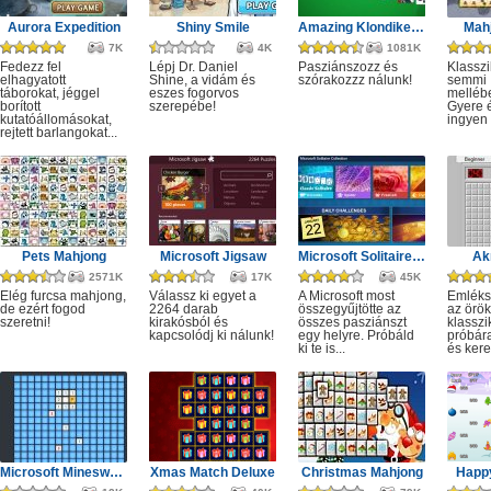
Aurora Expedition
Shiny Smile
Amazing Klondike Solitaire
Mahj
7K
4K
1081K
Fedezz fel
Lépj Dr. Daniel
Pasziánszozz és
Klassz
elhagyatott
Shine, a vidám és
szórakozzz nálunk!
semmi
táborokat, jéggel
eszes fogorvos
melléb
borított
szerepébe!
Gyere é
kutatóállomásokat,
ingyen e
rejtett barlangokat...
Pets Mahjong
Microsoft Jigsaw
Microsoft Solitaire Collection
Ak
2571K
17K
45K
Elég furcsa mahjong,
Válassz ki egyet a
A Microsoft most
Emléks
de ezért fogod
2264 darab
összegyűjtötte az
az örök
szeretni!
kirakósból és
összes pasziánszt
klassz
kapcsolódj ki nálunk!
egy helyre. Próbáld
próbár
ki te is...
és kere
Microsoft Minesweeper
Xmas Match Deluxe
Christmas Mahjong
Happ