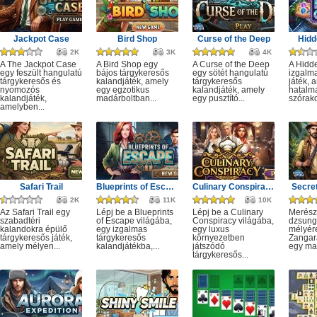
Jackpot Case
Bird Shop
Curse of the Deep
Hidd
2K
3K
4K
A The Jackpot Case
A Bird Shop egy
A Curse of the Deep
A Hidd
egy feszült hangulatú
bájos tárgykeresős
egy sötét hangulatú
izgalm
tárgykeresős és
kalandjáték, amely
tárgykeresős
játék, 
nyomozós
egy egzotikus
kalandjáték, amely
hatalm
kalandjáték,
madárboltban...
egy pusztító...
szórako
amelyben...
Safari Trail
Blueprints of Escape
Culinary Conspiracy
Secret
2K
11K
10K
Az Safari Trail egy
Lépj be a Blueprints
Lépj be a Culinary
Merész
szabadtéri
of Escape világába,
Conspiracy világába,
dzsung
kalandokra épülő
egy izgalmas
egy luxus
mélyére
tárgykeresős játék,
tárgykeresős
környezetben
Zangar
amely mélyen...
kalandjátékba,...
játszódó
egy mag
tárgykeresős...