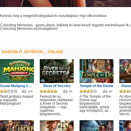
Keresd meg a megjelölt tárgyakat és nosztalgiázz régi otthonodban.
Collecting Memories
- gyere játssz, értékelj és tedd közzé legjobb eredményed itt
Collecting Memories
közösségében!
HASONLÓ JÁTÉKOK... ONLINE
Grand Mahjong Connect
River of Secrets
Temple of the Divine
Above
11K
4K
4K
Tedd próbára magad
Fedezd fel az
A The Temple of the
Az Abo
a legújabb
ismeretlen vidékeket
Divine egy
Horizo
Mahjongban!
a River of Secrets
tárgykeresős
tárgyk
világában — egy
kalandjáték, amely
kalandj
izgalmas
egy lenyűgöző, az...
amelyb
tárgykeresős...
Vance, 