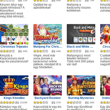
12K
40K
79K
Készen állsz egy
Gyűjtsd be az
Mahjong a
Készülj
újabb kihívásra? A
ajándékokat!
karácsony összes
karácso
klasszikus
kellékével.
zuhata
aknakereső most
még több kihívást...
Christmas Tripeaks
Mahjong For Christmas
Black and White Mahjong 3
Circ
40K
44K
21K
Készülj a
Végre, most már
Mahjongozz most
Csatla
Karácsonyra most
sorra jönnek a
feketén fehéren!
a cirku
egy kis pasziánsszal!
karácsonyi online
Több mint 300 pálya
mahjon
játékok, mindjárt itt is
vár rád!
nagyot!
egy hihetetlen...
Kings Klondike
Backyard Reunion
Burning Mysteries
Anima
1519K
37K
29K
Kártyázz egy jót,
Kapcsolódj ki egy kis
Tarts egy tűzoltóval
Egy áll
tegyél mindent félre!
keresgéléssel a
és derítsd ki a
rád! Ke