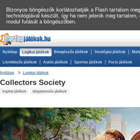
Bizonyos böngészők korlátozhatják a Flash tartalom megj
technológiával készült, így ha nem jelenik meg tartalom
modul futását a böngészőben.
|
|
Nyitólap
Böngészős játékok
Stratégiai játékok
Mahj
Logikai játékok
|
|
|
Lövöldözős játékok
Autós játékok
Sportos játékok
Focis játékok
Nyitólap
Logikai játékok
Collectors Society
logikai játékok
tárgykeresős játékok