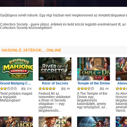
Gyűjtögess ismét nálunk. Egy régi házban kell megkeresned az elrejtett tárgyakat
Collectors Society
- gyere játssz, értékelj és tedd közzé legjobb eredményed itt, 
Collectors Society
közösségében!
HASONLÓ JÁTÉKOK... ONLINE
Grand Mahjong Connect
River of Secrets
Temple of the Divine
Above
11K
4K
4K
Tedd próbára magad
Fedezd fel az
A The Temple of the
Az Abo
a legújabb
ismeretlen vidékeket
Divine egy
Horizo
Mahjongban!
a River of Secrets
tárgykeresős
tárgyk
világában — egy
kalandjáték, amely
kalandj
izgalmas
egy lenyűgöző, az...
amelyb
tárgykeresős...
Vance, 