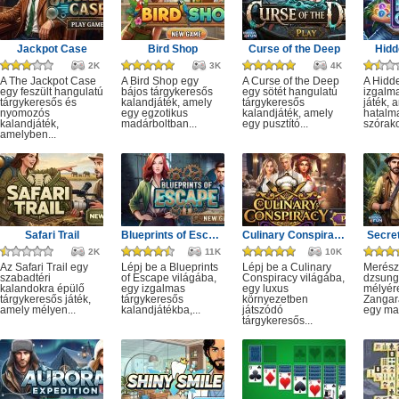
Jackpot Case
Bird Shop
Curse of the Deep
Hidd
2K
3K
4K
A The Jackpot Case
A Bird Shop egy
A Curse of the Deep
A Hidd
egy feszült hangulatú
bájos tárgykeresős
egy sötét hangulatú
izgalm
tárgykeresős és
kalandjáték, amely
tárgykeresős
játék, 
nyomozós
egy egzotikus
kalandjáték, amely
hatalm
kalandjáték,
madárboltban...
egy pusztító...
szórako
amelyben...
Safari Trail
Blueprints of Escape
Culinary Conspiracy
Secret
2K
11K
10K
Az Safari Trail egy
Lépj be a Blueprints
Lépj be a Culinary
Merész
szabadtéri
of Escape világába,
Conspiracy világába,
dzsung
kalandokra épülő
egy izgalmas
egy luxus
mélyére
tárgykeresős játék,
tárgykeresős
környezetben
Zangar
amely mélyen...
kalandjátékba,...
játszódó
egy mag
tárgykeresős...