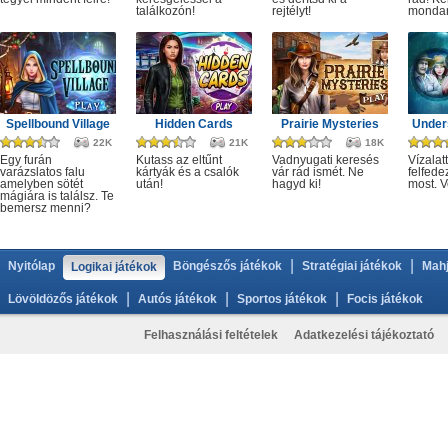
találkozón!
rejtélyt!
monda
Spellbound Village
Hidden Cards
Prairie Mysteries
Under
22K
21K
18K
Egy furán
Kutass az eltűnt
Vadnyugati keresés
Vízalatt
varázslatos falu
kártyák és a csalók
vár rád ismét. Ne
felfede
amelyben sötét
után!
hagyd ki!
most. V
mágiára is találsz. Te
bemersz menni?
|
|
Nyitólap
Böngészős játékok
Stratégiai játékok
Mahj
Logikai játékok
|
|
|
Lövöldözős játékok
Autós játékok
Sportos játékok
Focis játékok
Felhasználási feltételek
Adatkezelési tájékoztató