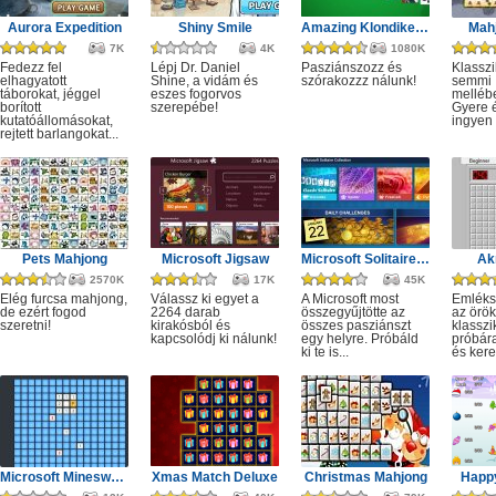
Aurora Expedition
Shiny Smile
Amazing Klondike Solitaire
Mahj
7K
4K
1080K
Fedezz fel
Lépj Dr. Daniel
Pasziánszozz és
Klassz
elhagyatott
Shine, a vidám és
szórakozzz nálunk!
semmi
táborokat, jéggel
eszes fogorvos
melléb
borított
szerepébe!
Gyere é
kutatóállomásokat,
ingyen e
rejtett barlangokat...
Pets Mahjong
Microsoft Jigsaw
Microsoft Solitaire Collection
Ak
2570K
17K
45K
Elég furcsa mahjong,
Válassz ki egyet a
A Microsoft most
Emléks
de ezért fogod
2264 darab
összegyűjtötte az
az örök
szeretni!
kirakósból és
összes pasziánszt
klassz
kapcsolódj ki nálunk!
egy helyre. Próbáld
próbár
ki te is...
és kere
Microsoft Minesweeper
Xmas Match Deluxe
Christmas Mahjong
Happ