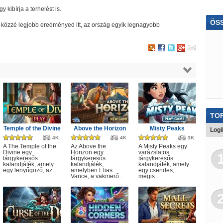
kibírja a terhelést is.
ÖS
edd közzé legjobb eredményed itt, az ország egyik legnagyobb
Ver
Ma
Tra
Kví
K
TOP
Ca
Temple of the Divine
Above the Horizon
Misty Peaks
Logi
4K
4K
3K
Csi
A The Temple of the
Az Above the
A Misty Peaks egy
Divine egy
Horizon egy
varázslatos
tárgykeresős
tárgykeresős
tárgykeresős
Oli
kalandjáték, amely
kalandjáték,
kalandjáték, amely
egy lenyűgöző, az...
amelyben Elias
egy csendes,
Vance, a vakmerő...
mégis...
Vic