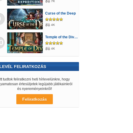
7K
Curse of the Deep
9
4K
Temple of the Divine
0
4K
LEVÉL FELIRATKOZÁS
Itt tudtok feliratkozni heti hírlevelünkre, hogy
lyamatosan értesüljetek legújabb játékainkról
és nyereményeinkről!
Feliratkozás