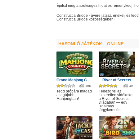
Építsd meg a szükséges hidat és reménykedj, hogy 
Construct a Bridge
- gyere játssz, értékelj és t
Construct a Bridge
közösségében!
HASONLÓ JÁTÉKOK... ONLINE
Grand Mahjong Connect
River of Secrets
10K
4K
Tedd próbára magad
Fedezd fel az
a legújabb
ismeretlen vidékeket
Mahjongban!
a River of Secrets
világában — egy
izgalmas
tárgykeresős...