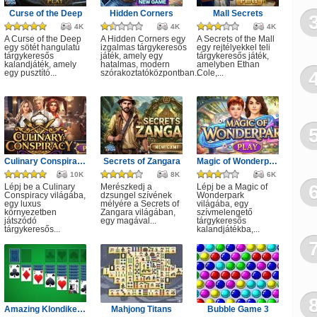
Curse of the Deep
Hidden Corners
Mall Secrets
4K
4K
4K
A Curse of the Deep
A Hidden Corners egy
A Secrets of the Mall
egy sötét hangulatú
izgalmas tárgykeresős
egy rejtélyekkel teli
tárgykeresős
játék, amely egy
tárgykeresős játék,
kalandjáték, amely
hatalmas, modern
amelyben Ethan
egy pusztító...
szórakoztatóközpontban...
Cole,...
Culinary Conspiracy
Secrets of Zangara
Magic of Wonderpark
10K
8K
6K
Lépj be a Culinary
Merészkedj a
Lépj be a Magic of
Conspiracy világába,
dzsungel szívének
Wonderpark
egy luxus
mélyére a Secrets of
világába, egy
környezetben
Zangara világában,
szívmelengető
játszódó
egy magával...
tárgykeresős
tárgykeresős...
kalandjátékba,...
Amazing Klondike Solitaire
Mahjong Titans
Bubble Game 3