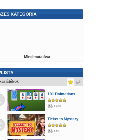
SZES KATEGÓRIA
ekedős
Letöltős
Rajzolós
Vonatos
rio
Tankos
Barbie
Böngészős
ktoros
Állatos
Hercegnős
Orvosos
Mind mutatása
z
Csókolózós
Puzzle
Állatkertes
atonás
Kamionos
Pingvines
LISTA
rtoon Network
Karácsony
Star Wars
kai játékok
gás
Sütős
Lányos
Hajós
Pókemberes
101 Dalmatians Card Battles
1
mpiai
Berendezős
Angry Birds
3D
128K
ces
Sminkes
Ticket to Mystery
2
14K