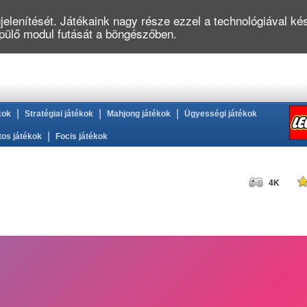
elenítését. Játékaink nagy része ezzel a technológiával kés
épülő modul futását a böngészőben.
|
|
|
kok
Stratégiai játékok
Mahjong játékok
Ügyességi játékok
|
tos játékok
Focis játékok
4K