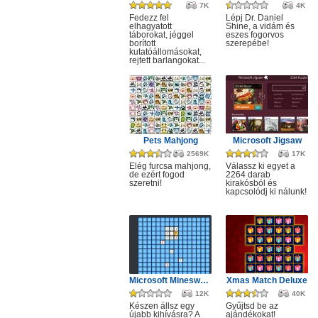
7K
4K
Fedezz fel
Lépj Dr. Daniel
elhagyatott
Shine, a vidám és
táborokat, jéggel
eszes fogorvos
borított
szerepébe!
kutatóállomásokat,
rejtett barlangokat...
Pets Mahjong
Microsoft Jigsaw
2569K
17K
Elég furcsa mahjong,
Válassz ki egyet a
de ezért fogod
2264 darab
szeretni!
kirakósból és
kapcsolódj ki nálunk!
Microsoft Minesweeper
Xmas Match Deluxe
12K
40K
Készen állsz egy
Gyűjtsd be az
újabb kihívásra? A
ajándékokat!