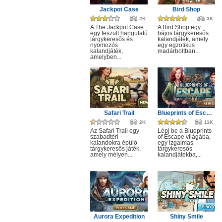
Jackpot Case
Bird Shop
2K
3K
A The Jackpot Case
A Bird Shop egy
egy feszült hangulatú
bájos tárgykeresős
tárgykeresős és
kalandjáték, amely
nyomozós
egy egzotikus
kalandjáték,
madárboltban...
amelyben...
Safari Trail
Blueprints of Escape
2K
11K
Az Safari Trail egy
Lépj be a Blueprints
szabadtéri
of Escape világába,
kalandokra épülő
egy izgalmas
tárgykeresős játék,
tárgykeresős
amely mélyen...
kalandjátékba,...
Aurora Expedition
Shiny Smile