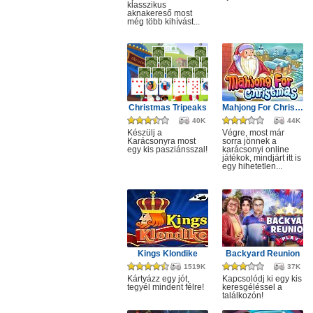
klasszikus
aknakereső most
még több kihívást...
Christmas Tripeaks
Mahjong For Christmas
40K
44K
Készülj a
Végre, most már
Karácsonyra most
sorra jönnek a
egy kis pasziánsszal!
karácsonyi online
játékok, mindjárt itt is
egy hihetetlen...
Kings Klondike
Backyard Reunion
1519K
37K
Kártyázz egy jót,
Kapcsolódj ki egy kis
tegyél mindent félre!
keresgéléssel a
találkozón!