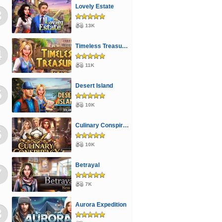
Lovely Estate
3
13K
Timeless Treasures
4
11K
Desert Island
5
10K
Culinary Conspiracy
6
10K
Betrayal
7
7K
Aurora Expedition
8