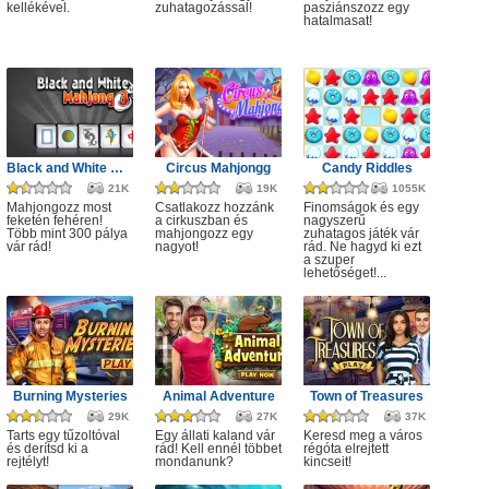
kellékével.
zuhatagozással!
pasziánszozz egy
hatalmasat!
Black and White Mahjong 3
Circus Mahjongg
Candy Riddles
21K
19K
1055K
Mahjongozz most
Csatlakozz hozzánk
Finomságok és egy
feketén fehéren!
a cirkuszban és
nagyszerű
Több mint 300 pálya
mahjongozz egy
zuhatagos játék vár
vár rád!
nagyot!
rád. Ne hagyd ki ezt
a szuper
lehetőséget!...
Burning Mysteries
Animal Adventure
Town of Treasures
29K
27K
37K
Tarts egy tűzoltóval
Egy állati kaland vár
Keresd meg a város
és derítsd ki a
rád! Kell ennél többet
régóta elrejtett
rejtélyt!
mondanunk?
kincseit!