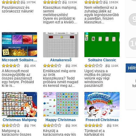
1079K
1193K
1592K
Pasziánszozz és
Klasszikus mahjong,
Nem véletlenül ez a
szórakozzz nálunk!
semmi
zuhatag játék az
mellébeszélés!
egyik legnépszerűbb
Gyere és próbáld ki
a palettán, hiszen
ingyen ezt a kiváló...
klasszikus...
1
Microsoft Solitaire Collection
Aknakereső
Solitaire Classic
45K
29K
116K
HÍR
A Microsoft most
Emlékszel még erre
Ugorj vissza a
összegyűjtötte az
az örök
múltba és játssz
összes pasziánszt
klasszikusra? Tedd
velünk egy régi
egy helyre. Próbáld
próbára ismét magad
windowsos
ki te is...
és keresd meg az...
pasziánszt!
fo
Christmas Mahjong
Happy Christmas
Freecell Christmas
79K
36K
53K
Mahjong a
Készülj a
Tüntesd el a
karácsony összes
karácsonyra egy kis
kártyákat és