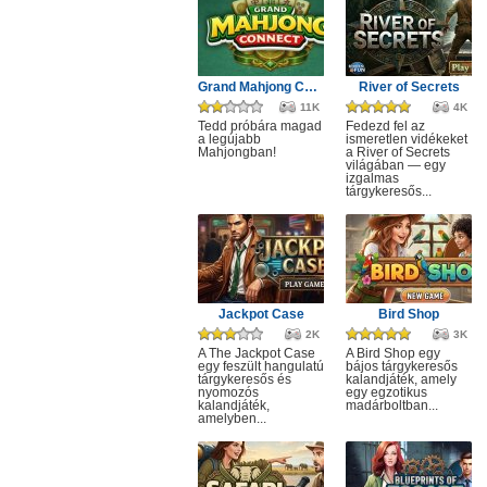
Grand Mahjong Connect
River of Secrets
11K
4K
Tedd próbára magad
Fedezd fel az
a legújabb
ismeretlen vidékeket
Mahjongban!
a River of Secrets
világában — egy
izgalmas
tárgykeresős...
Jackpot Case
Bird Shop
2K
3K
A The Jackpot Case
A Bird Shop egy
egy feszült hangulatú
bájos tárgykeresős
tárgykeresős és
kalandjáték, amely
nyomozós
egy egzotikus
kalandjáték,
madárboltban...
amelyben...