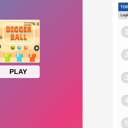
Pou
TOP
Vona
Logi
Viol