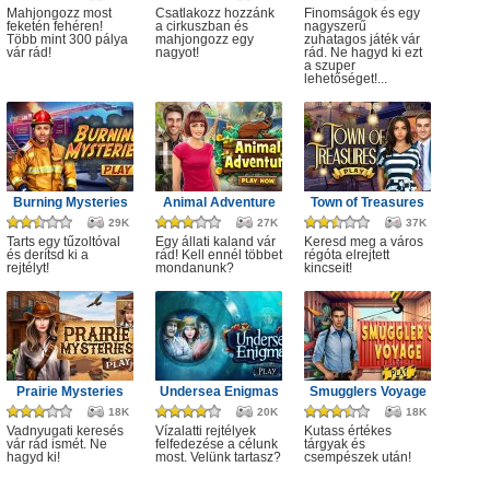
Mahjongozz most
Csatlakozz hozzánk
Finomságok és egy
feketén fehéren!
a cirkuszban és
nagyszerű
Több mint 300 pálya
mahjongozz egy
zuhatagos játék vár
vár rád!
nagyot!
rád. Ne hagyd ki ezt
a szuper
lehetőséget!...
Burning Mysteries
Animal Adventure
Town of Treasures
29K
27K
37K
Tarts egy tűzoltóval
Egy állati kaland vár
Keresd meg a város
és derítsd ki a
rád! Kell ennél többet
régóta elrejtett
rejtélyt!
mondanunk?
kincseit!
Prairie Mysteries
Undersea Enigmas
Smugglers Voyage
18K
20K
18K
Vadnyugati keresés
Vízalatti rejtélyek
Kutass értékes
vár rád ismét. Ne
felfedezése a célunk
tárgyak és
hagyd ki!
most. Velünk tartasz?
csempészek után!