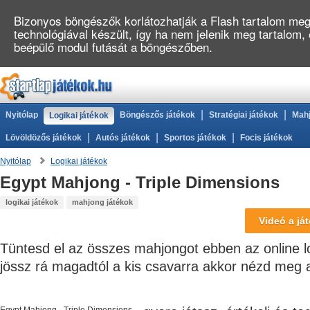
Bizonyos böngészők korlátozhatják a Flash tartalom megj
technológiával készült, így ha nem jelenik meg tartalom,
beépülő modul futását a böngészőben.
|
|
Nyitólap
Böngészős játékok
Stratégiai játékok
Mahj
Logikai játékok
|
|
|
Lövöldözős játékok
Autós játékok
Sportos játékok
Focis játékok
Nyitólap
Logikai játékok
Egypt Mahjong - Triple Dimensions
logikai játékok
mahjong játékok
Videó a ját
Tüntesd el az összes mahjongot ebben az online l
jössz rá magadtól a kis csavarra akkor nézd meg a