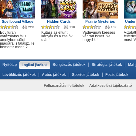
Spellbound Village
Hidden Cards
Prairie Mysteries
Under
22K
21K
18K
Egy furán
Kutass az eltűnt
Vadnyugati keresés
Vízalatt
varázslatos falu
kártyák és a csalók
vár rád ismét. Ne
felfede
amelyben sötét
után!
hagyd ki!
most. V
mágiára is találsz. Te
bemersz menni?
|
|
Nyitólap
Böngészős játékok
Stratégiai játékok
Mahj
Logikai játékok
|
|
|
Lövöldözős játékok
Autós játékok
Sportos játékok
Focis játékok
Felhasználási feltételek
Adatkezelési tájékoztató