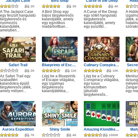
Jackpot Case
Bird Shop
Curse of the Deep
Hidd
2K
3K
4K
A The Jackpot Case
A Bird Shop egy
A Curse of the Deep
A Hidd
egy feszült hangulatú
bájos tárgykeresős
egy sötét hangulatú
izgalm
tárgykeresős és
kalandjáték, amely
tárgykeresős
játék, 
nyomozós
egy egzotikus
kalandjáték, amely
hatalm
kalandjáték,
madárboltban...
egy pusztító...
szórako
amelyben...
Safari Trail
Blueprints of Escape
Culinary Conspiracy
Secret
2K
11K
10K
Az Safari Trail egy
Lépj be a Blueprints
Lépj be a Culinary
Merész
szabadtéri
of Escape világába,
Conspiracy világába,
dzsung
kalandokra épülő
egy izgalmas
egy luxus
mélyére
tárgykeresős játék,
tárgykeresős
környezetben
Zangar
amely mélyen...
kalandjátékba,...
játszódó
egy mag
tárgykeresős...
Aurora Expedition
Shiny Smile
Amazing Klondike Solitaire
Mahj
7K
4K
1080K