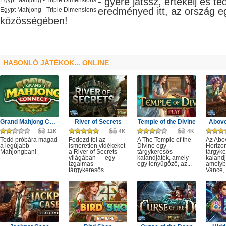
- gyere játssz, értékelj és t
Egypt Mahjong - Triple Dimensions
eredményed itt, az ország e
Egypt Mahjong - Triple Dimensions
közösségében!
HASONLÓ JÁTÉKOK... ONLINE
Grand Mahjong Connect
River of Secrets
Temple of the Divine
Above
11K
4K
4K
Tedd próbára magad
Fedezd fel az
A The Temple of the
Az Abo
a legújabb
ismeretlen vidékeket
Divine egy
Horizo
Mahjongban!
a River of Secrets
tárgykeresős
tárgyk
világában — egy
kalandjáték, amely
kalandj
izgalmas
egy lenyűgöző, az...
amelyb
tárgykeresős...
Vance, 