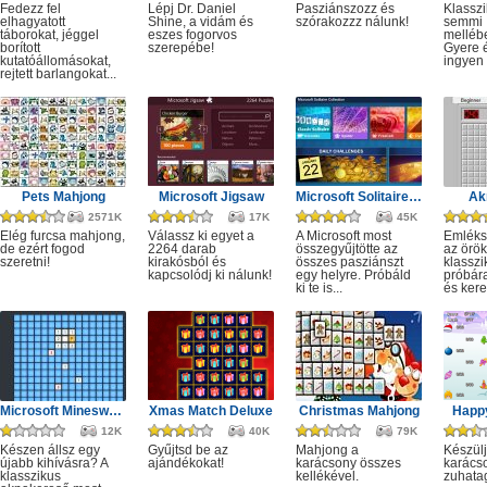
Fedezz fel
Lépj Dr. Daniel
Pasziánszozz és
Klassz
elhagyatott
Shine, a vidám és
szórakozzz nálunk!
semmi
táborokat, jéggel
eszes fogorvos
melléb
borított
szerepébe!
Gyere é
kutatóállomásokat,
ingyen e
rejtett barlangokat...
Pets Mahjong
Microsoft Jigsaw
Microsoft Solitaire Collection
Ak
2571K
17K
45K
Elég furcsa mahjong,
Válassz ki egyet a
A Microsoft most
Emléks
de ezért fogod
2264 darab
összegyűjtötte az
az örök
szeretni!
kirakósból és
összes pasziánszt
klassz
kapcsolódj ki nálunk!
egy helyre. Próbáld
próbár
ki te is...
és kere
Microsoft Minesweeper
Xmas Match Deluxe
Christmas Mahjong
Happ
12K
40K
79K
Készen állsz egy
Gyűjtsd be az
Mahjong a
Készülj
újabb kihívásra? A
ajándékokat!
karácsony összes
karácso
klasszikus
kellékével.
zuhata