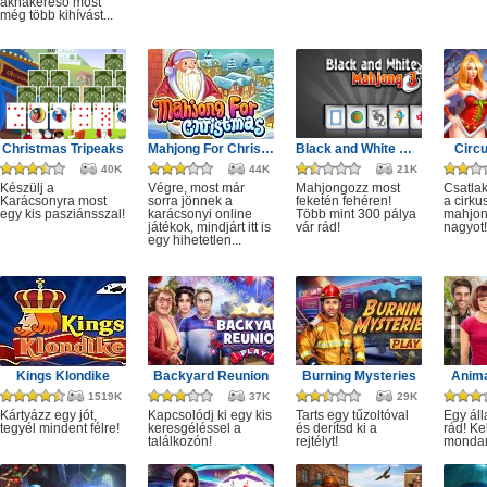
aknakereső most
még több kihívást...
Christmas Tripeaks
Mahjong For Christmas
Black and White Mahjong 3
Circ
40K
44K
21K
Készülj a
Végre, most már
Mahjongozz most
Csatla
Karácsonyra most
sorra jönnek a
feketén fehéren!
a cirku
egy kis pasziánsszal!
karácsonyi online
Több mint 300 pálya
mahjon
játékok, mindjárt itt is
vár rád!
nagyot!
egy hihetetlen...
Kings Klondike
Backyard Reunion
Burning Mysteries
Anima
1519K
37K
29K
Kártyázz egy jót,
Kapcsolódj ki egy kis
Tarts egy tűzoltóval
Egy áll
tegyél mindent félre!
keresgéléssel a
és derítsd ki a
rád! Ke
találkozón!
rejtélyt!
monda