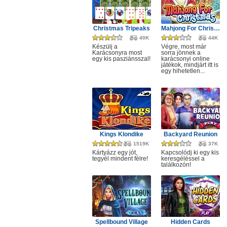
Christmas Tripeaks
Mahjong For Christmas
40K
44K
Készülj a
Végre, most már
Karácsonyra most
sorra jönnek a
egy kis pasziánsszal!
karácsonyi online
játékok, mindjárt itt is
egy hihetetlen...
Kings Klondike
Backyard Reunion
1519K
37K
Kártyázz egy jót,
Kapcsolódj ki egy kis
tegyél mindent félre!
keresgéléssel a
találkozón!
Spellbound Village
Hidden Cards