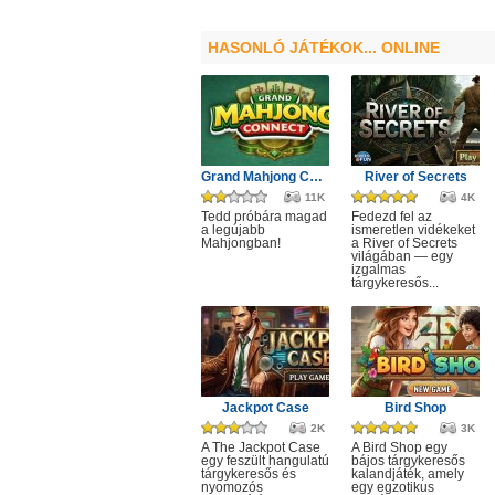
HASONLÓ JÁTÉKOK... ONLINE
Grand Mahjong Connect
River of Secrets
11K
4K
Tedd próbára magad
Fedezd fel az
a legújabb
ismeretlen vidékeket
Mahjongban!
a River of Secrets
világában — egy
izgalmas
tárgykeresős...
Jackpot Case
Bird Shop
2K
3K
A The Jackpot Case
A Bird Shop egy
egy feszült hangulatú
bájos tárgykeresős
tárgykeresős és
kalandjáték, amely
nyomozós
egy egzotikus