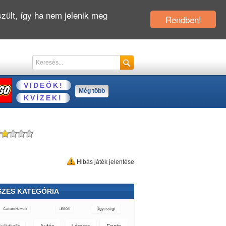
zült, így ha nem jelenik meg
Rendben!
VIDEÓK!
Még több
KVÍZEK!
Hibás játék jelentése
SZES KATEGÓRIA