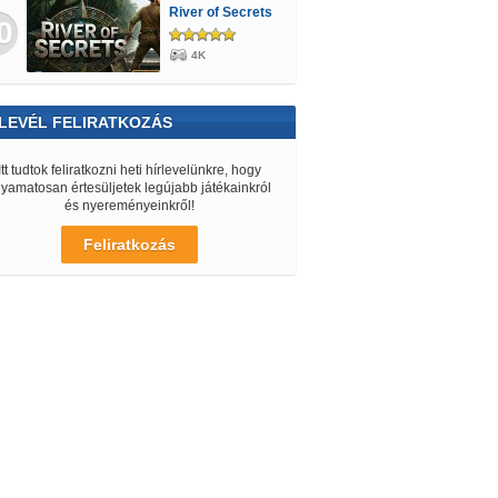
River of Secrets
0
4K
LEVÉL FELIRATKOZÁS
Itt tudtok feliratkozni heti hírlevelünkre, hogy
lyamatosan értesüljetek legújabb játékainkról
és nyereményeinkről!
Feliratkozás