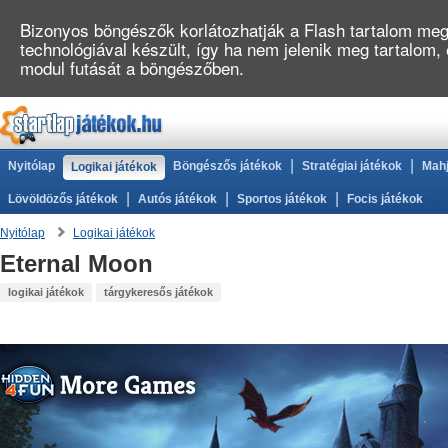
Bizonyos böngészők korlátozhatják a Flash tartalom megj
technológiával készült, így ha nem jelenik meg tartalom
modul futását a böngészőben.
|
|
Nyitólap
Böngészős játékok
Stratégiai játékok
Mahj
Logikai játékok
|
|
|
Lövöldözős játékok
Autós játékok
Sportos játékok
Focis játékok
Nyitólap
Logikai játékok
Eternal Moon
logikai játékok
tárgykeresős játékok