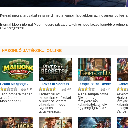
Keresd meg a tárgyakat és ismerd meg a vámpír falut ebben az ingyenes logikai j
Eternal Moon
Eternal Moon
- gyere játssz, értékelj és tedd közzé legjobb eredmén
közösségében!
HASONLÓ JÁTÉKOK... ONLINE
Grand Mahjong Connect
River of Secrets
Temple of the Divine
Above
11K
4K
4K
Tedd próbára magad
Fedezd fel az
A The Temple of the
Az Abo
a legújabb
ismeretlen vidékeket
Divine egy
Horizo
Mahjongban!
a River of Secrets
tárgykeresős
tárgyk
világában — egy
kalandjáték, amely
kalandj
izgalmas
egy lenyűgöző, az...
amelyb
tárgykeresős...
Vance, 