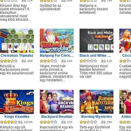
12K
40K
79K
Készen állsz egy
Gyűjtsd be az
Mahjong a
Készülj
újabb kihívásra? A
ajándékokat!
karácsony összes
karácso
klasszikus
kellékével.
zuhata
aknakereső most
még több kihívást...
Christmas Tripeaks
Mahjong For Christmas
Black and White Mahjong 3
Circ
40K
44K
21K
Készülj a
Végre, most már
Mahjongozz most
Csatla
Karácsonyra most
sorra jönnek a
feketén fehéren!
a cirku
egy kis pasziánsszal!
karácsonyi online
Több mint 300 pálya
mahjon
játékok, mindjárt itt is
vár rád!
nagyot!
egy hihetetlen...
Kings Klondike
Backyard Reunion
Burning Mysteries
Anima
1519K
37K
29K
Kártyázz egy jót,
Kapcsolódj ki egy kis
Tarts egy tűzoltóval
Egy áll
tegyél mindent félre!
keresgéléssel a
és derítsd ki a
rád! Ke