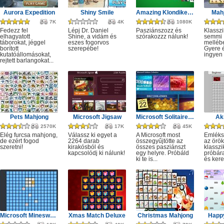
Aurora Expedition
Shiny Smile
Amazing Klondike Solitaire
Mahj
7K
4K
1080K
Fedezz fel
Lépj Dr. Daniel
Pasziánszozz és
Klassz
elhagyatott
Shine, a vidám és
szórakozzz nálunk!
semmi
táborokat, jéggel
eszes fogorvos
melléb
borított
szerepébe!
Gyere é
kutatóállomásokat,
ingyen e
rejtett barlangokat...
Pets Mahjong
Microsoft Jigsaw
Microsoft Solitaire Collection
Ak
2570K
17K
45K
Elég furcsa mahjong,
Válassz ki egyet a
A Microsoft most
Emléks
de ezért fogod
2264 darab
összegyűjtötte az
az örök
szeretni!
kirakósból és
összes pasziánszt
klassz
kapcsolódj ki nálunk!
egy helyre. Próbáld
próbár
ki te is...
és kere
Microsoft Minesweeper
Xmas Match Deluxe
Christmas Mahjong
Happ