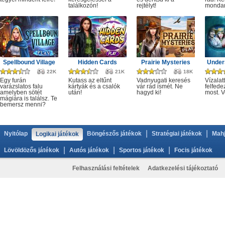
találkozón!
rejtélyt!
monda
Spellbound Village
Hidden Cards
Prairie Mysteries
Under
22K
21K
18K
Egy furán
Kutass az eltűnt
Vadnyugati keresés
Vízalatt
varázslatos falu
kártyák és a csalók
vár rád ismét. Ne
felfede
amelyben sötét
után!
hagyd ki!
most. V
mágiára is találsz. Te
bemersz menni?
|
|
Nyitólap
Böngészős játékok
Stratégiai játékok
Mahj
Logikai játékok
|
|
|
Lövöldözős játékok
Autós játékok
Sportos játékok
Focis játékok
Felhasználási feltételek
Adatkezelési tájékoztató