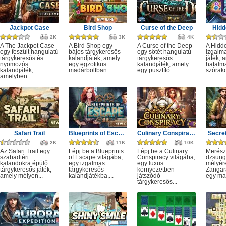
Jackpot Case
Bird Shop
Curse of the Deep
Hidd
2K
3K
4K
A The Jackpot Case
A Bird Shop egy
A Curse of the Deep
A Hidd
egy feszült hangulatú
bájos tárgykeresős
egy sötét hangulatú
izgalm
tárgykeresős és
kalandjáték, amely
tárgykeresős
játék, 
nyomozós
egy egzotikus
kalandjáték, amely
hatalm
kalandjáték,
madárboltban...
egy pusztító...
szórako
amelyben...
Safari Trail
Blueprints of Escape
Culinary Conspiracy
Secret
2K
11K
10K
Az Safari Trail egy
Lépj be a Blueprints
Lépj be a Culinary
Merész
szabadtéri
of Escape világába,
Conspiracy világába,
dzsung
kalandokra épülő
egy izgalmas
egy luxus
mélyére
tárgykeresős játék,
tárgykeresős
környezetben
Zangar
amely mélyen...
kalandjátékba,...
játszódó
egy mag
tárgykeresős...