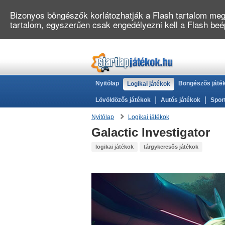
Bizonyos böngészők korlátozhatják a Flash tartalom megj
tartalom, egyszerűen csak engedélyezni kell a Flash be
Nyitólap
Böngészős játé
Logikai játékok
|
|
Lövöldözős játékok
Autós játékok
Spor
Nyitólap
Logikai játékok
Galactic Investigator
logikai játékok
tárgykeresős játékok