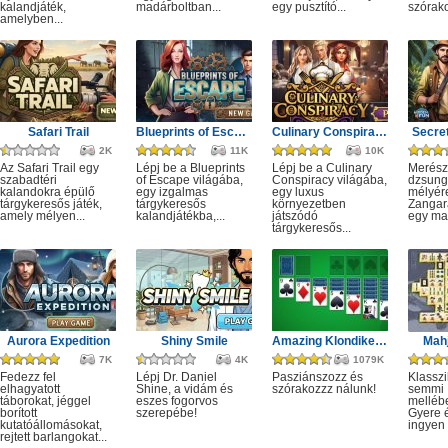
kalandjáték,
madárboltban...
egy pusztító...
szórako
amelyben...
Safari Trail
Blueprints of Escape
Culinary Conspiracy
Secret
2K
11K
10K
Az Safari Trail egy
Lépj be a Blueprints
Lépj be a Culinary
Merész
szabadtéri
of Escape világába,
Conspiracy világába,
dzsung
kalandokra épülő
egy izgalmas
egy luxus
mélyére
tárgykeresős játék,
tárgykeresős
környezetben
Zangar
amely mélyen...
kalandjátékba,...
játszódó
egy mag
tárgykeresős...
Aurora Expedition
Shiny Smile
Amazing Klondike Solitaire
Mahj
7K
4K
1079K
Fedezz fel
Lépj Dr. Daniel
Pasziánszozz és
Klassz
elhagyatott
Shine, a vidám és
szórakozzz nálunk!
semmi
táborokat, jéggel
eszes fogorvos
melléb
borított
szerepébe!
Gyere é
kutatóállomásokat,
ingyen e
rejtett barlangokat...