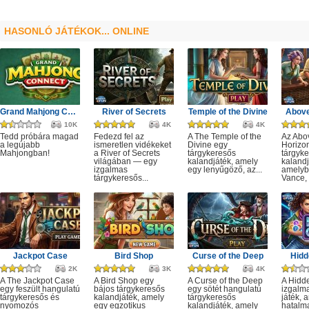
HASONLÓ JÁTÉKOK... ONLINE
Grand Mahjong Connect
River of Secrets
Temple of the Divine
Above
10K
4K
4K
Tedd próbára magad
Fedezd fel az
A The Temple of the
Az Abo
a legújabb
ismeretlen vidékeket
Divine egy
Horizo
Mahjongban!
a River of Secrets
tárgykeresős
tárgyk
világában — egy
kalandjáték, amely
kalandj
izgalmas
egy lenyűgöző, az...
amelyb
tárgykeresős...
Vance, 
Jackpot Case
Bird Shop
Curse of the Deep
Hidd
2K
3K
4K
A The Jackpot Case
A Bird Shop egy
A Curse of the Deep
A Hidd
egy feszült hangulatú
bájos tárgykeresős
egy sötét hangulatú
izgalm
tárgykeresős és
kalandjáték, amely
tárgykeresős
játék, 
nyomozós
egy egzotikus
kalandjáték, amely
hatalm