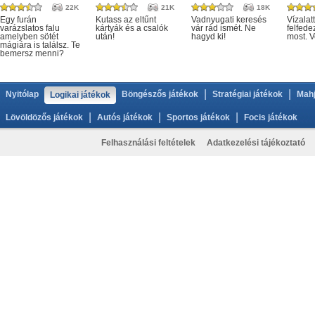
22K
21K
18K
Egy furán
Kutass az eltűnt
Vadnyugati keresés
Vízalatt
varázslatos falu
kártyák és a csalók
vár rád ismét. Ne
felfede
amelyben sötét
után!
hagyd ki!
most. V
mágiára is találsz. Te
bemersz menni?
|
|
Nyitólap
Böngészős játékok
Stratégiai játékok
Mahj
Logikai játékok
|
|
|
Lövöldözős játékok
Autós játékok
Sportos játékok
Focis játékok
Felhasználási feltételek
Adatkezelési tájékoztató