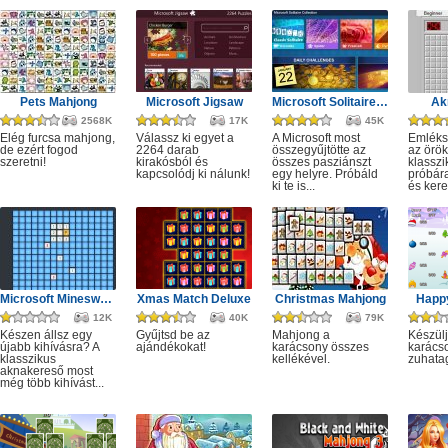
Pets Mahjong
Microsoft Jigsaw
Microsoft Solitaire Collection
Ak
2568K
17K
45K
Elég furcsa mahjong,
Válassz ki egyet a
A Microsoft most
Emléks
de ezért fogod
2264 darab
összegyűjtötte az
az örök
szeretni!
kirakósból és
összes pasziánszt
klassz
kapcsolódj ki nálunk!
egy helyre. Próbáld
próbár
ki te is...
és kere
Microsoft Minesweeper
Xmas Match Deluxe
Christmas Mahjong
Happ
12K
40K
79K
Készen állsz egy
Gyűjtsd be az
Mahjong a
Készülj
újabb kihívásra? A
ajándékokat!
karácsony összes
karácso
klasszikus
kellékével.
zuhata
aknakereső most
még több kihívást...