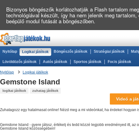
Bizonyos böngészők korlátozhatják a Flash tartalom megj
technológiával készült, így ha nem jelenik meg tartalom,
beépülő modul futását a böngészőben.
|
|
Nyitólap
Böngészős játékok
Stratégiai játékok
Mahj
Logikai játékok
|
|
|
Lövöldözős játékok
Autós játékok
Sportos játékok
Focis játékok
Nyitólap
Logikai játékok
Gemstone Island
logikai játékok
zuhatag játékok
Videó a ját
Zuhatagozz egy hatalmasat online! Nézd meg a mi videónkat, ha érdekel hogyan is
Gemstone Island
- gyere játssz, értékelj és tedd közzé legjobb eredményed itt, az
Gemstone Island
közösségében!