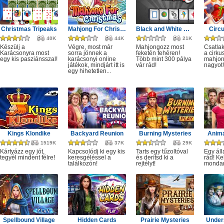
Christmas Tripeaks
Mahjong For Christmas
Black and White Mahjong 3
Circ
40K
44K
21K
Készülj a
Végre, most már
Mahjongozz most
Csatla
Karácsonyra most
sorra jönnek a
feketén fehéren!
a cirku
egy kis pasziánsszal!
karácsonyi online
Több mint 300 pálya
mahjon
játékok, mindjárt itt is
vár rád!
nagyot!
egy hihetetlen...
Kings Klondike
Backyard Reunion
Burning Mysteries
Anima
1519K
37K
29K
Kártyázz egy jót,
Kapcsolódj ki egy kis
Tarts egy tűzoltóval
Egy áll
tegyél mindent félre!
keresgéléssel a
és derítsd ki a
rád! Ke
találkozón!
rejtélyt!
monda
Spellbound Village
Hidden Cards
Prairie Mysteries
Under