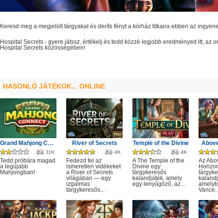
Keresd meg a megjelölt tárgyakat és deríts fényt a kórház titkaira ebben az ingyen
Hospital Secrets
- gyere játssz, értékelj és tedd közzé legjobb eredményed itt, az
Hospital Secrets
közösségében!
HASONLÓ JÁTÉKOK... ONLINE
Grand Mahjong Connect
River of Secrets
Temple of the Divine
Above
11K
4K
4K
Tedd próbára magad
Fedezd fel az
A The Temple of the
Az Abo
a legújabb
ismeretlen vidékeket
Divine egy
Horizo
Mahjongban!
a River of Secrets
tárgykeresős
tárgyk
világában — egy
kalandjáték, amely
kalandj
izgalmas
egy lenyűgöző, az...
amelyb
tárgykeresős...
Vance, 