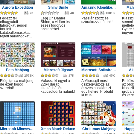
Aurora Expedition
Shiny Smile
Amazing Klondike Solitaire
Mahj
7K
4K
1081K
Fedezz fel
Lépj Dr. Daniel
Pasziánszozz és
Klassz
elhagyatott
Shine, a vidám és
szórakozzz nálunk!
semmi
táborokat, jéggel
eszes fogorvos
melléb
borított
szerepébe!
Gyere é
kutatóállomásokat,
ingyen e
rejtett barlangokat...
Pets Mahjong
Microsoft Jigsaw
Microsoft Solitaire Collection
Ak
2571K
17K
45K
Elég furcsa mahjong,
Válassz ki egyet a
A Microsoft most
Emléks
de ezért fogod
2264 darab
összegyűjtötte az
az örök
szeretni!
kirakósból és
összes pasziánszt
klassz
kapcsolódj ki nálunk!
egy helyre. Próbáld
próbár
ki te is...
és kere
Microsoft Minesweeper
Xmas Match Deluxe
Christmas Mahjong
Happ