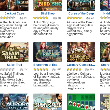
Jackpot Case
Bird Shop
Curse of the Deep
Hidd
2K
3K
4K
A The Jackpot Case
A Bird Shop egy
A Curse of the Deep
A Hidd
egy feszült hangulatú
bájos tárgykeresős
egy sötét hangulatú
izgalm
tárgykeresős és
kalandjáték, amely
tárgykeresős
játék, 
nyomozós
egy egzotikus
kalandjáték, amely
hatalm
kalandjáték,
madárboltban...
egy pusztító...
szórako
amelyben...
Safari Trail
Blueprints of Escape
Culinary Conspiracy
Secret
2K
11K
10K
Az Safari Trail egy
Lépj be a Blueprints
Lépj be a Culinary
Merész
szabadtéri
of Escape világába,
Conspiracy világába,
dzsung
kalandokra épülő
egy izgalmas
egy luxus
mélyére
tárgykeresős játék,
tárgykeresős
környezetben
Zangar
amely mélyen...
kalandjátékba,...
játszódó
egy mag
tárgykeresős...