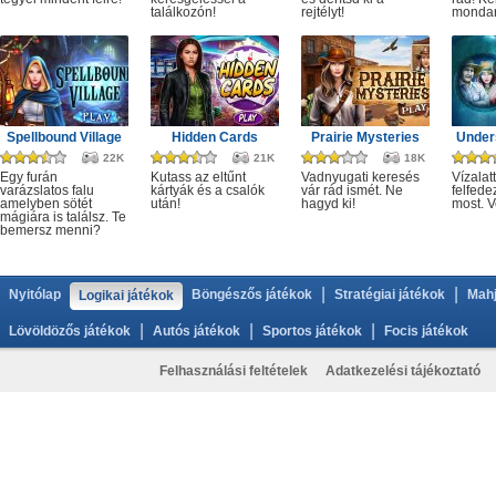
találkozón!
rejtélyt!
monda
Spellbound Village
Hidden Cards
Prairie Mysteries
Under
22K
21K
18K
Egy furán
Kutass az eltűnt
Vadnyugati keresés
Vízalatt
varázslatos falu
kártyák és a csalók
vár rád ismét. Ne
felfede
amelyben sötét
után!
hagyd ki!
most. V
mágiára is találsz. Te
bemersz menni?
|
|
Nyitólap
Böngészős játékok
Stratégiai játékok
Mahj
Logikai játékok
|
|
|
Lövöldözős játékok
Autós játékok
Sportos játékok
Focis játékok
Felhasználási feltételek
Adatkezelési tájékoztató