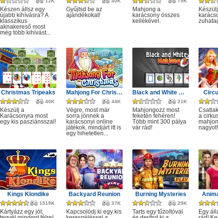
12K
40K
79K
Készen állsz egy
Gyűjtsd be az
Mahjong a
Készülj
újabb kihívásra? A
ajándékokat!
karácsony összes
karácso
klasszikus
kellékével.
zuhata
aknakereső most
még több kihívást...
Christmas Tripeaks
Mahjong For Christmas
Black and White Mahjong 3
Circ
40K
44K
21K
Készülj a
Végre, most már
Mahjongozz most
Csatla
Karácsonyra most
sorra jönnek a
feketén fehéren!
a cirku
egy kis pasziánsszal!
karácsonyi online
Több mint 300 pálya
mahjon
játékok, mindjárt itt is
vár rád!
nagyot!
egy hihetetlen...
Kings Klondike
Backyard Reunion
Burning Mysteries
Anima
1519K
37K
29K
Kártyázz egy jót,
Kapcsolódj ki egy kis
Tarts egy tűzoltóval
Egy áll
tegyél mindent félre!
keresgéléssel a
és derítsd ki a
rád! Ke