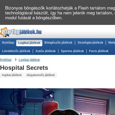
Bizonyos böngészők korlátozhatják a Flash tartalom megj
technológiával készült, így ha nem jelenik meg tartalom
modul futását a böngészőben.
|
|
Nyitólap
Böngészős játékok
Stratégiai játékok
Mahj
Logikai játékok
|
|
|
Lövöldözős játékok
Autós játékok
Sportos játékok
Focis játékok
Nyitólap
Logikai játékok
Hospital Secrets
logikai játékok
tárgykeresős játékok