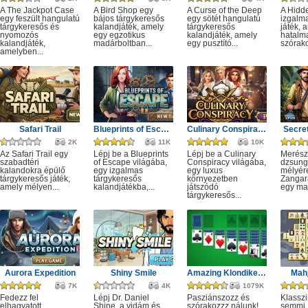
A The Jackpot Case
A Bird Shop egy
A Curse of the Deep
A Hidd
egy feszült hangulatú
bájos tárgykeresős
egy sötét hangulatú
izgalm
tárgykeresős és
kalandjáték, amely
tárgykeresős
játék, 
nyomozós
egy egzotikus
kalandjáték, amely
hatalm
kalandjáték,
madárboltban...
egy pusztító...
szórako
amelyben...
Safari Trail
Blueprints of Escape
Culinary Conspiracy
Secret
2K
11K
10K
Az Safari Trail egy
Lépj be a Blueprints
Lépj be a Culinary
Merész
szabadtéri
of Escape világába,
Conspiracy világába,
dzsung
kalandokra épülő
egy izgalmas
egy luxus
mélyére
tárgykeresős játék,
tárgykeresős
környezetben
Zangar
amely mélyen...
kalandjátékba,...
játszódó
egy mag
tárgykeresős...
Aurora Expedition
Shiny Smile
Amazing Klondike Solitaire
Mahj
7K
4K
1079K
Fedezz fel
Lépj Dr. Daniel
Pasziánszozz és
Klassz
elhagyatott
Shine, a vidám és
szórakozzz nálunk!
semmi