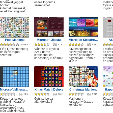
táborokat, jéggel
eszes fogorvos
melléb
borított
szerepébe!
Gyere é
kutatóállomásokat,
ingyen e
rejtett barlangokat...
Pets Mahjong
Microsoft Jigsaw
Microsoft Solitaire Collection
Ak
2568K
17K
45K
Elég furcsa mahjong,
Válassz ki egyet a
A Microsoft most
Emléks
de ezért fogod
2264 darab
összegyűjtötte az
az örök
szeretni!
kirakósból és
összes pasziánszt
klassz
kapcsolódj ki nálunk!
egy helyre. Próbáld
próbár
ki te is...
és kere
Microsoft Minesweeper
Xmas Match Deluxe
Christmas Mahjong
Happ
12K
40K
79K
Készen állsz egy
Gyűjtsd be az
Mahjong a
Készülj
újabb kihívásra? A
ajándékokat!
karácsony összes
karácso
klasszikus
kellékével.
zuhata
aknakereső most
még több kihívást...