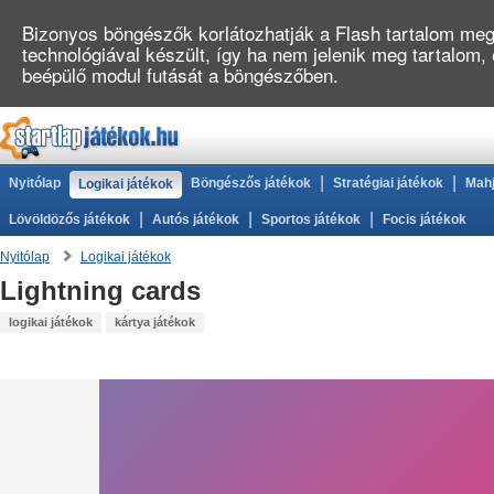
Bizonyos böngészők korlátozhatják a Flash tartalom megj
technológiával készült, így ha nem jelenik meg tartalom,
beépülő modul futását a böngészőben.
|
|
Nyitólap
Böngészős játékok
Stratégiai játékok
Mahj
Logikai játékok
|
|
|
Lövöldözős játékok
Autós játékok
Sportos játékok
Focis játékok
Nyitólap
Logikai játékok
Lightning cards
logikai játékok
kártya játékok