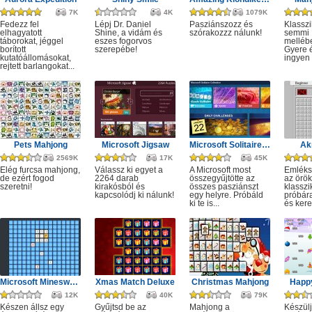
7K
4K
1079K
Fedezz fel
Lépj Dr. Daniel
Pasziánszozz és
Klassz
elhagyatott
Shine, a vidám és
szórakozzz nálunk!
semmi
táborokat, jéggel
eszes fogorvos
melléb
borított
szerepébe!
Gyere é
kutatóállomásokat,
ingyen e
rejtett barlangokat...
Pets Mahjong
Microsoft Jigsaw
Microsoft Solitaire Collection
Ak
2569K
17K
45K
Elég furcsa mahjong,
Válassz ki egyet a
A Microsoft most
Emléks
de ezért fogod
2264 darab
összegyűjtötte az
az örök
szeretni!
kirakósból és
összes pasziánszt
klassz
kapcsolódj ki nálunk!
egy helyre. Próbáld
próbár
ki te is...
és kere
Microsoft Minesweeper
Xmas Match Deluxe
Christmas Mahjong
Happ
12K
40K
79K
Készen állsz egy
Gyűjtsd be az
Mahjong a
Készülj