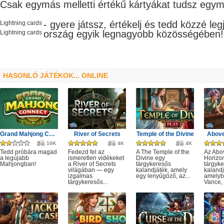
Csak egymás melletti értékű kártyákat tudsz egym
- gyere játssz, értékelj és tedd közzé le
Lightning cards
ország egyik legnagyobb
közösségében!
Lightning cards
HASONLÓ JÁTÉKOK... ONLINE
Grand Mahjong Connect
River of Secrets
Temple of the Divine
Above
10K
4K
4K
Tedd próbára magad
Fedezd fel az
A The Temple of the
Az Abo
a legújabb
ismeretlen vidékeket
Divine egy
Horizo
Mahjongban!
a River of Secrets
tárgykeresős
tárgyk
világában — egy
kalandjáték, amely
kalandj
izgalmas
egy lenyűgöző, az...
amelyb
tárgykeresős...
Vance, 