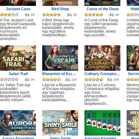
Jackpot Case
Bird Shop
Curse of the Deep
Hidd
2K
3K
4K
A The Jackpot Case
A Bird Shop egy
A Curse of the Deep
A Hidd
egy feszült hangulatú
bájos tárgykeresős
egy sötét hangulatú
izgalm
tárgykeresős és
kalandjáték, amely
tárgykeresős
játék, 
nyomozós
egy egzotikus
kalandjáték, amely
hatalm
kalandjáték,
madárboltban...
egy pusztító...
szórako
amelyben...
Safari Trail
Blueprints of Escape
Culinary Conspiracy
Secret
2K
11K
10K
Az Safari Trail egy
Lépj be a Blueprints
Lépj be a Culinary
Merész
szabadtéri
of Escape világába,
Conspiracy világába,
dzsung
kalandokra épülő
egy izgalmas
egy luxus
mélyére
tárgykeresős játék,
tárgykeresős
környezetben
Zangar
amely mélyen...
kalandjátékba,...
játszódó
egy mag
tárgykeresős...
Aurora Expedition
Shiny Smile
Amazing Klondike Solitaire
Mahj