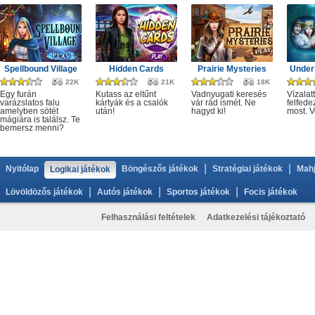
Spellbound Village
Hidden Cards
Prairie Mysteries
Under
22K
21K
18K
Egy furán
Kutass az eltűnt
Vadnyugati keresés
Vízalatt
varázslatos falu
kártyák és a csalók
vár rád ismét. Ne
felfede
amelyben sötét
után!
hagyd ki!
most. V
mágiára is találsz. Te
bemersz menni?
|
|
Nyitólap
Böngészős játékok
Stratégiai játékok
Mahj
Logikai játékok
|
|
|
Lövöldözős játékok
Autós játékok
Sportos játékok
Focis játékok
Felhasználási feltételek
Adatkezelési tájékoztató