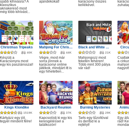
újabb kihívásra? A
ajándékokat!
karácsony összes
karácso
klasszikus
kellékével.
zuhata
aknakereső most
még több kihívást...
Christmas Tripeaks
Mahjong For Christmas
Black and White Mahjong 3
Circ
40K
44K
21K
Készülj a
Végre, most már
Mahjongozz most
Csatla
Karácsonyra most
sorra jönnek a
feketén fehéren!
a cirku
egy kis pasziánsszal!
karácsonyi online
Több mint 300 pálya
mahjon
játékok, mindjárt itt is
vár rád!
nagyot!
egy hihetetlen...
Kings Klondike
Backyard Reunion
Burning Mysteries
Anima
1519K
37K
29K
Kártyázz egy jót,
Kapcsolódj ki egy kis
Tarts egy tűzoltóval
Egy áll
tegyél mindent félre!
keresgéléssel a
és derítsd ki a
rád! Ke
találkozón!
rejtélyt!
monda