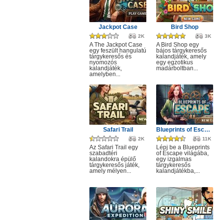
Jackpot Case
Bird Shop
2K
3K
A The Jackpot Case
A Bird Shop egy
egy feszült hangulatú
bájos tárgykeresős
tárgykeresős és
kalandjáték, amely
nyomozós
egy egzotikus
kalandjáték,
madárboltban...
amelyben...
Safari Trail
Blueprints of Escape
2K
11K
Az Safari Trail egy
Lépj be a Blueprints
szabadtéri
of Escape világába,
kalandokra épülő
egy izgalmas
tárgykeresős játék,
tárgykeresős
amely mélyen...
kalandjátékba,...