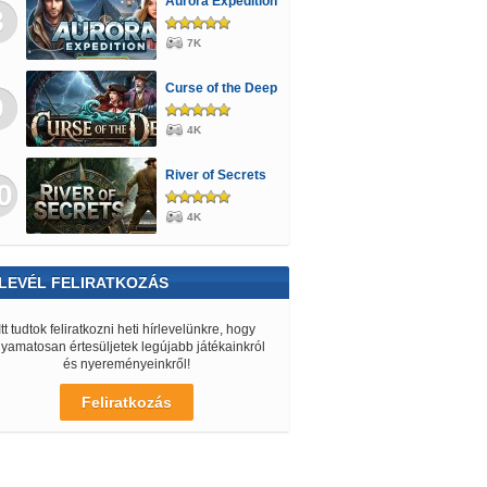
Aurora Expedition
8
7K
Curse of the Deep
9
4K
River of Secrets
0
4K
LEVÉL FELIRATKOZÁS
Itt tudtok feliratkozni heti hírlevelünkre, hogy
lyamatosan értesüljetek legújabb játékainkról
és nyereményeinkről!
Feliratkozás