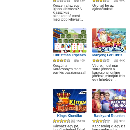
12K
40K
Készen állsz egy
Gyűjtsd be az
újabb kihívásra? A
ajándékokat!
klasszikus
aknakereső most
még több kihívást...
Christmas Tripeaks
Mahjong For Christmas
40K
44K
Készülj a
Végre, most már
Karácsonyra most
sorra jönnek a
egy kis pasziánsszal!
karácsonyi online
játékok, mindjárt itt is
egy hihetetlen...
Kings Klondike
Backyard Reunion
1519K
37K
Kártyázz egy jót,
Kapcsolódj ki egy kis
tegyél mindent félre!
keresgéléssel a