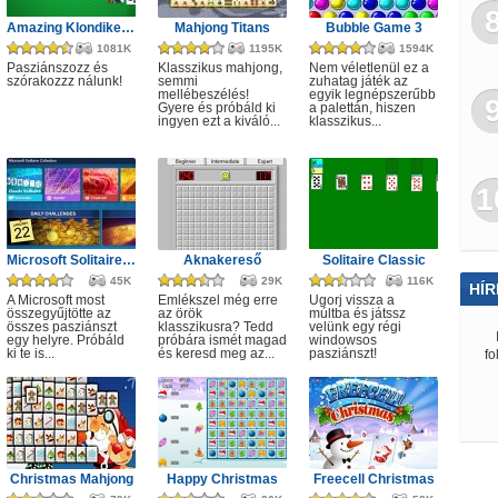
Amazing Klondike Solitaire
Mahjong Titans
Bubble Game 3
1081K
1195K
1594K
Pasziánszozz és
Klasszikus mahjong,
Nem véletlenül ez a
szórakozzz nálunk!
semmi
zuhatag játék az
mellébeszélés!
egyik legnépszerűbb
Gyere és próbáld ki
a palettán, hiszen
ingyen ezt a kiváló...
klasszikus...
1
Microsoft Solitaire Collection
Aknakereső
Solitaire Classic
45K
29K
116K
HÍR
A Microsoft most
Emlékszel még erre
Ugorj vissza a
összegyűjtötte az
az örök
múltba és játssz
összes pasziánszt
klasszikusra? Tedd
velünk egy régi
egy helyre. Próbáld
próbára ismét magad
windowsos
ki te is...
és keresd meg az...
pasziánszt!
fo
Christmas Mahjong
Happy Christmas
Freecell Christmas