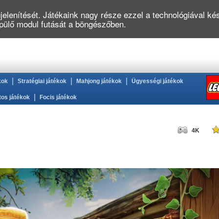
elenítését. Játékaink nagy része ezzel a technológiával kés
épülő modul futását a böngészőben.
|
|
|
kok
Stratégiai játékok
Mahjong játékok
Ügyességi játékok
|
tos játékok
Focis játékok
4K