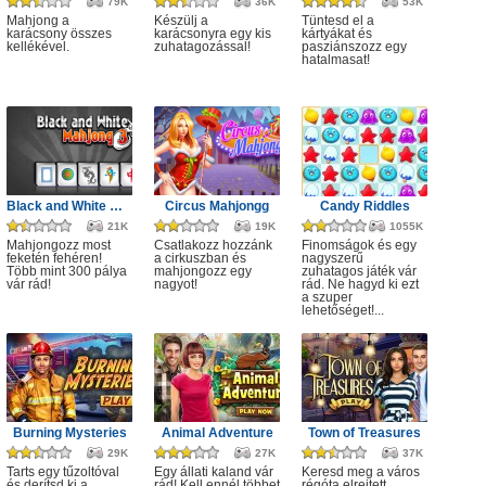
79K
36K
53K
Mahjong a
Készülj a
Tüntesd el a
karácsony összes
karácsonyra egy kis
kártyákat és
kellékével.
zuhatagozással!
pasziánszozz egy
hatalmasat!
Black and White Mahjong 3
Circus Mahjongg
Candy Riddles
21K
19K
1055K
Mahjongozz most
Csatlakozz hozzánk
Finomságok és egy
feketén fehéren!
a cirkuszban és
nagyszerű
Több mint 300 pálya
mahjongozz egy
zuhatagos játék vár
vár rád!
nagyot!
rád. Ne hagyd ki ezt
a szuper
lehetőséget!...
Burning Mysteries
Animal Adventure
Town of Treasures
29K
27K
37K
Tarts egy tűzoltóval
Egy állati kaland vár
Keresd meg a város
és derítsd ki a
rád! Kell ennél többet
régóta elrejtett