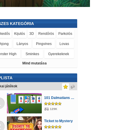
SZES KATEGÓRIA
ekedős
Kijutós
3D
Rendőrös
Parkolós
hjong
Lányos
Pingvines
Lovas
nster High
Sminkes
Gyerekeknek
Mind mutatása
nsformers
Ben 10
Mászkálós
Vonatos
pülős
Olimpiai
Violetta
Farmos
LISTA
ett tárgy
Robotos
Scooby Doo
Orvosos
kai játékok
ker
Csókolózós
Barbie
Csigás
101 Dalmatians Card Battles
1
ktoros
Hercegnős
Pónis
Spongyabob
129K
rtos
Jégvarázs
Tom és Jerry
Sütős
Ticket to Mystery
2
Pókemberes
Golyós
Tankos
Letöltős