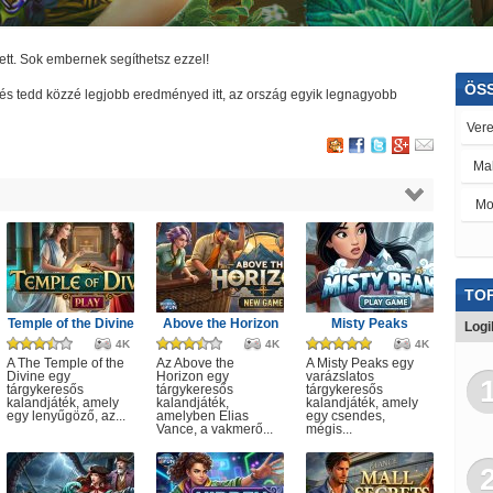
ett. Sok embernek segíthetsz ezzel!
ÖS
lj és tedd közzé legjobb eredményed itt, az ország egyik legnagyobb
Ver
Ma
Mo
Tra
Re
TOP
Rejt
Temple of the Divine
Above the Horizon
Misty Peaks
Logi
4K
4K
4K
Po
A The Temple of the
Az Above the
A Misty Peaks egy
Divine egy
Horizon egy
varázslatos
tárgykeresős
tárgykeresős
tárgykeresős
Tra
kalandjáték, amely
kalandjáték,
kalandjáték, amely
egy lenyűgöző, az...
amelyben Elias
egy csendes,
Vance, a vakmerő...
mégis...
Spo
Kvíz