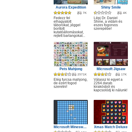
Aurora Expedition
Shiny Smile
7K
4K
Fedezz fel
Lépj Dr. Daniel
elhagyatott
Shine, a vidám és
táborokat, jéggel
eszes fogorvos
borított
szerepébe!
kutatóállomásokat,
rejtett barlangokat...
Pets Mahjong
Microsoft Jigsaw
2571K
17K
Elég furcsa mahjong,
Válassz ki egyet a
de ezért fogod
2264 darab
szeretni!
kirakósból és
kapcsolódj ki nálunk!
Microsoft Minesweeper
Xmas Match Deluxe