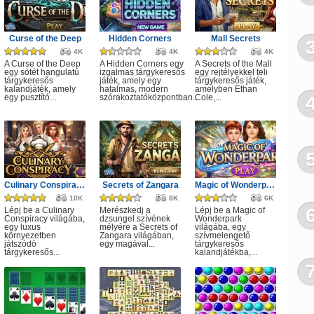
L
Ber
Curse of the Deep
Hidden Corners
Mall Secrets
4K
4K
4K
Sak
A Curse of the Deep
A Hidden Corners egy
A Secrets of the Mall
egy sötét hangulatú
izgalmas tárgykeresős
egy rejtélyekkel teli
tárgykeresős
játék, amely egy
tárgykeresős játék,
Fo
kalandjáték, amely
hatalmas, modern
amelyben Ethan
egy pusztító...
szórakoztatóközpontban...
Cole,...
Raj
Fod
LE
Car
Culinary Conspiracy
Secrets of Zangara
Magic of Wonderpark
10K
8K
6K
Ko
Lépj be a Culinary
Merészkedj a
Lépj be a Magic of
Conspiracy világába,
dzsungel szívének
Wonderpark
egy luxus
mélyére a Secrets of
világába, egy
Kar
környezetben
Zangara világában,
szívmelengető
játszódó
egy magával...
tárgykeresős
tárgykeresős...
kalandjátékba,...