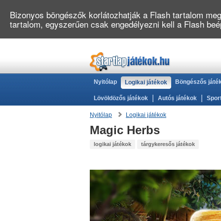
Bizonyos böngészők korlátozhatják a Flash tartalom megj
tartalom, egyszerűen csak engedélyezni kell a Flash be
Nyitólap
Böngészős játé
Logikai játékok
|
|
Lövöldözős játékok
Autós játékok
Spor
Nyitólap
Logikai játékok
Magic Herbs
logikai játékok
tárgykeresős játékok