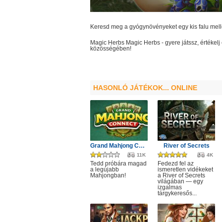
Keresd meg a gyógynövényeket egy kis falu mell
Magic Herbs
Magic Herbs
- gyere játssz, értéke
közösségében!
HASONLÓ JÁTÉKOK... ONLINE
Grand Mahjong Connect
River of Secrets
11K
4K
Tedd próbára magad
Fedezd fel az
a legújabb
ismeretlen vidékeket
Mahjongban!
a River of Secrets
világában — egy
izgalmas
tárgykeresős...