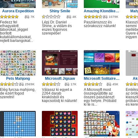
Aurora Expedition
Shiny Smile
Amazing Klondike Solitaire
Mahj
7K
4K
1079K
Fedezz fel
Lépj Dr. Daniel
Pasziánszozz és
Klassz
elhagyatott
Shine, a vidám és
szórakozzz nálunk!
semmi
táborokat, jéggel
eszes fogorvos
melléb
borított
szerepébe!
Gyere é
kutatóállomásokat,
ingyen e
rejtett barlangokat...
Pets Mahjong
Microsoft Jigsaw
Microsoft Solitaire Collection
Ak
2569K
17K
45K
Elég furcsa mahjong,
Válassz ki egyet a
A Microsoft most
Emléks
de ezért fogod
2264 darab
összegyűjtötte az
az örök
szeretni!
kirakósból és
összes pasziánszt
klassz
kapcsolódj ki nálunk!
egy helyre. Próbáld
próbár
ki te is...
és kere