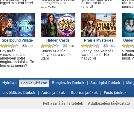
tegyél mindent félre!
keresgéléssel a
és derítsd ki a
rád! Ke
találkozón!
rejtélyt!
monda
Spellbound Village
Hidden Cards
Prairie Mysteries
Under
22K
21K
18K
Egy furán
Kutass az eltűnt
Vadnyugati keresés
Vízalatt
varázslatos falu
kártyák és a csalók
vár rád ismét. Ne
felfede
amelyben sötét
után!
hagyd ki!
most. V
mágiára is találsz. Te
bemersz menni?
|
|
Nyitólap
Böngészős játékok
Stratégiai játékok
Mahj
Logikai játékok
|
|
|
Lövöldözős játékok
Autós játékok
Sportos játékok
Focis játékok
Felhasználási feltételek
Adatkezelési tájékoztató