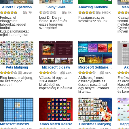
Aurora Expedition
Shiny Smile
Amazing Klondike Solitaire
Mahj
7K
4K
1080K
Fedezz fel
Lépj Dr. Daniel
Pasziánszozz és
Klassz
elhagyatott
Shine, a vidám és
szórakozzz nálunk!
semmi
táborokat, jéggel
eszes fogorvos
melléb
borított
szerepébe!
Gyere é
kutatóállomásokat,
ingyen e
rejtett barlangokat...
Pets Mahjong
Microsoft Jigsaw
Microsoft Solitaire Collection
Ak
2570K
17K
45K
Elég furcsa mahjong,
Válassz ki egyet a
A Microsoft most
Emléks
de ezért fogod
2264 darab
összegyűjtötte az
az örök
szeretni!
kirakósból és
összes pasziánszt
klassz
kapcsolódj ki nálunk!
egy helyre. Próbáld
próbár
ki te is...
és kere
Microsoft Minesweeper
Xmas Match Deluxe
Christmas Mahjong
Happ