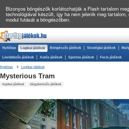
Bizonyos böngészők korlátozhatják a Flash tartalom megj
technológiával készült, így ha nem jelenik meg tartalom
modul futását a böngészőben.
|
|
Nyitólap
Böngészős játékok
Stratégiai játékok
Mahj
Logikai játékok
|
|
|
Lövöldözős játékok
Autós játékok
Sportos játékok
Focis játékok
Nyitólap
Logikai játékok
Mysterious Tram
logikai játékok
tárgykeresős játékok