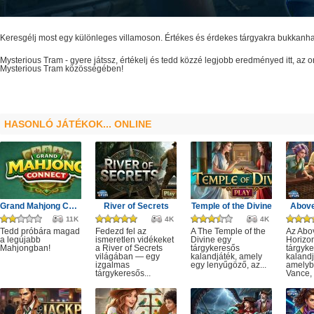
Keresgélj most egy különleges villamoson. Értékes és érdekes tárgyakra bukkanh
Mysterious Tram
- gyere játssz, értékelj és tedd közzé legjobb eredményed itt, az
Mysterious Tram
közösségében!
HASONLÓ JÁTÉKOK... ONLINE
Grand Mahjong Connect
River of Secrets
Temple of the Divine
Above
11K
4K
4K
Tedd próbára magad
Fedezd fel az
A The Temple of the
Az Abo
a legújabb
ismeretlen vidékeket
Divine egy
Horizo
Mahjongban!
a River of Secrets
tárgykeresős
tárgyk
világában — egy
kalandjáték, amely
kalandj
izgalmas
egy lenyűgöző, az...
amelyb
tárgykeresős...
Vance, 