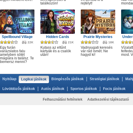
találkozón!
rejtélyt!
monda
Spellbound Village
Hidden Cards
Prairie Mysteries
Under
22K
21K
18K
Egy furán
Kutass az eltűnt
Vadnyugati keresés
Vízalatt
varázslatos falu
kártyák és a csalók
vár rád ismét. Ne
felfede
amelyben sötét
után!
hagyd ki!
most. V
mágiára is találsz. Te
bemersz menni?
|
|
Nyitólap
Böngészős játékok
Stratégiai játékok
Mahj
Logikai játékok
|
|
|
Lövöldözős játékok
Autós játékok
Sportos játékok
Focis játékok
Felhasználási feltételek
Adatkezelési tájékoztató