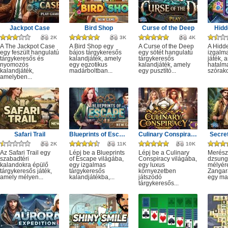
Jackpot Case
Bird Shop
Curse of the Deep
Hidd
2K
3K
4K
A The Jackpot Case
A Bird Shop egy
A Curse of the Deep
A Hidd
egy feszült hangulatú
bájos tárgykeresős
egy sötét hangulatú
izgalm
tárgykeresős és
kalandjáték, amely
tárgykeresős
játék, 
nyomozós
egy egzotikus
kalandjáték, amely
hatalm
kalandjáték,
madárboltban...
egy pusztító...
szórako
amelyben...
Safari Trail
Blueprints of Escape
Culinary Conspiracy
Secret
2K
11K
10K
Az Safari Trail egy
Lépj be a Blueprints
Lépj be a Culinary
Merész
szabadtéri
of Escape világába,
Conspiracy világába,
dzsung
kalandokra épülő
egy izgalmas
egy luxus
mélyére
tárgykeresős játék,
tárgykeresős
környezetben
Zangar
amely mélyen...
kalandjátékba,...
játszódó
egy mag
tárgykeresős...