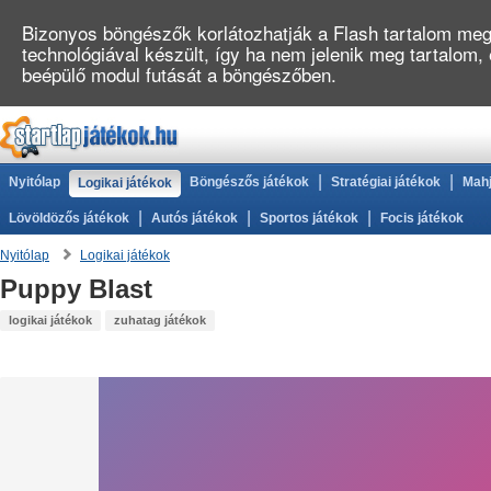
Bizonyos böngészők korlátozhatják a Flash tartalom megj
technológiával készült, így ha nem jelenik meg tartalom,
beépülő modul futását a böngészőben.
|
|
Nyitólap
Böngészős játékok
Stratégiai játékok
Mahj
Logikai játékok
|
|
|
Lövöldözős játékok
Autós játékok
Sportos játékok
Focis játékok
Nyitólap
Logikai játékok
Puppy Blast
logikai játékok
zuhatag játékok