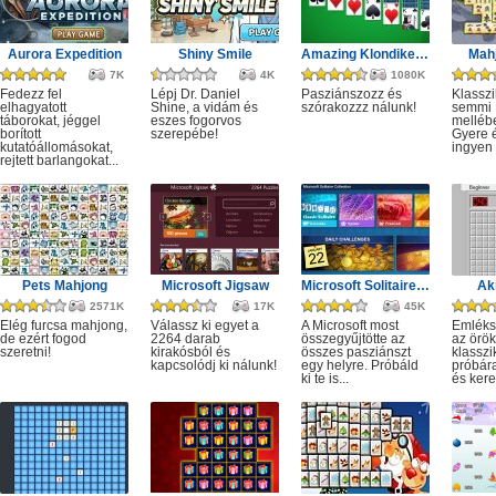
Aurora Expedition
Shiny Smile
Amazing Klondike Solitaire
Mahj
7K
4K
1080K
Fedezz fel
Lépj Dr. Daniel
Pasziánszozz és
Klassz
elhagyatott
Shine, a vidám és
szórakozzz nálunk!
semmi
táborokat, jéggel
eszes fogorvos
melléb
borított
szerepébe!
Gyere é
kutatóállomásokat,
ingyen e
rejtett barlangokat...
Pets Mahjong
Microsoft Jigsaw
Microsoft Solitaire Collection
Ak
2571K
17K
45K
Elég furcsa mahjong,
Válassz ki egyet a
A Microsoft most
Emléks
de ezért fogod
2264 darab
összegyűjtötte az
az örök
szeretni!
kirakósból és
összes pasziánszt
klassz
kapcsolódj ki nálunk!
egy helyre. Próbáld
próbár
ki te is...
és kere