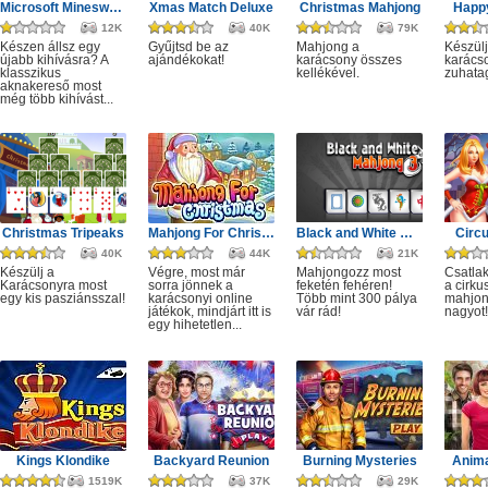
Microsoft Minesweeper
Xmas Match Deluxe
Christmas Mahjong
Happ
12K
40K
79K
Készen állsz egy
Gyűjtsd be az
Mahjong a
Készülj
újabb kihívásra? A
ajándékokat!
karácsony összes
karácso
klasszikus
kellékével.
zuhata
aknakereső most
még több kihívást...
Christmas Tripeaks
Mahjong For Christmas
Black and White Mahjong 3
Circ
40K
44K
21K
Készülj a
Végre, most már
Mahjongozz most
Csatla
Karácsonyra most
sorra jönnek a
feketén fehéren!
a cirku
egy kis pasziánsszal!
karácsonyi online
Több mint 300 pálya
mahjon
játékok, mindjárt itt is
vár rád!
nagyot!
egy hihetetlen...
Kings Klondike
Backyard Reunion
Burning Mysteries
Anima
1519K
37K
29K