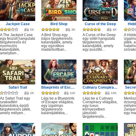
Jackpot Case
Bird Shop
Curse of the Deep
Hidd
2K
3K
4K
A The Jackpot Case
A Bird Shop egy
A Curse of the Deep
A Hidd
egy feszült hangulatú
bájos tárgykeresős
egy sötét hangulatú
izgalm
tárgykeresős és
kalandjáték, amely
tárgykeresős
játék, 
nyomozós
egy egzotikus
kalandjáték, amely
hatalm
kalandjáték,
madárboltban...
egy pusztító...
szórako
amelyben...
Safari Trail
Blueprints of Escape
Culinary Conspiracy
Secret
2K
11K
10K
Az Safari Trail egy
Lépj be a Blueprints
Lépj be a Culinary
Merész
szabadtéri
of Escape világába,
Conspiracy világába,
dzsung
kalandokra épülő
egy izgalmas
egy luxus
mélyére
tárgykeresős játék,
tárgykeresős
környezetben
Zangar
amely mélyen...
kalandjátékba,...
játszódó
egy mag
tárgykeresős...