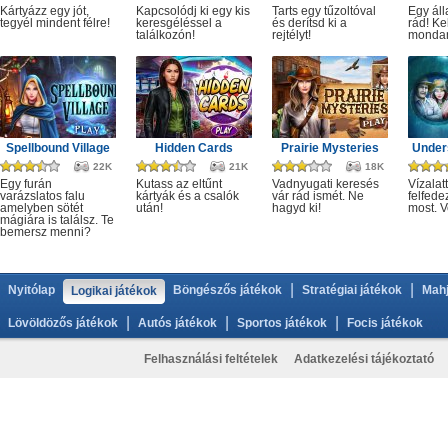
Kártyázz egy jót,
Kapcsolódj ki egy kis
Tarts egy tűzoltóval
Egy áll
tegyél mindent félre!
keresgéléssel a
és derítsd ki a
rád! Ke
találkozón!
rejtélyt!
monda
Spellbound Village
Hidden Cards
Prairie Mysteries
Under
22K
21K
18K
Egy furán
Kutass az eltűnt
Vadnyugati keresés
Vízalatt
varázslatos falu
kártyák és a csalók
vár rád ismét. Ne
felfede
amelyben sötét
után!
hagyd ki!
most. V
mágiára is találsz. Te
bemersz menni?
|
|
Nyitólap
Böngészős játékok
Stratégiai játékok
Mahj
Logikai játékok
|
|
|
Lövöldözős játékok
Autós játékok
Sportos játékok
Focis játékok
Felhasználási feltételek
Adatkezelési tájékoztató