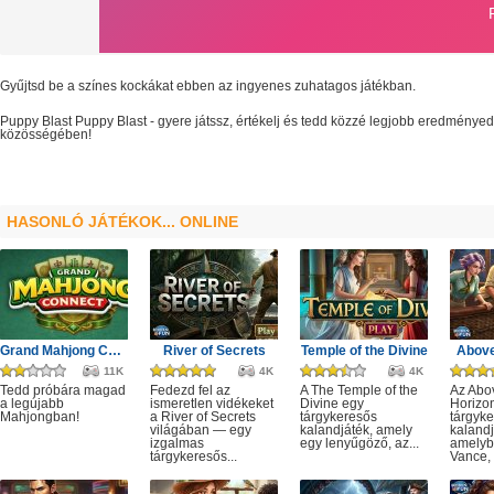
Gyűjtsd be a színes kockákat ebben az ingyenes zuhatagos játékban.
Puppy Blast
Puppy Blast
- gyere játssz, értékelj és tedd közzé legjobb eredményed
közösségében!
HASONLÓ JÁTÉKOK... ONLINE
Grand Mahjong Connect
River of Secrets
Temple of the Divine
Above
11K
4K
4K
Tedd próbára magad
Fedezd fel az
A The Temple of the
Az Abo
a legújabb
ismeretlen vidékeket
Divine egy
Horizo
Mahjongban!
a River of Secrets
tárgykeresős
tárgyk
világában — egy
kalandjáték, amely
kalandj
izgalmas
egy lenyűgöző, az...
amelyb
tárgykeresős...
Vance, 