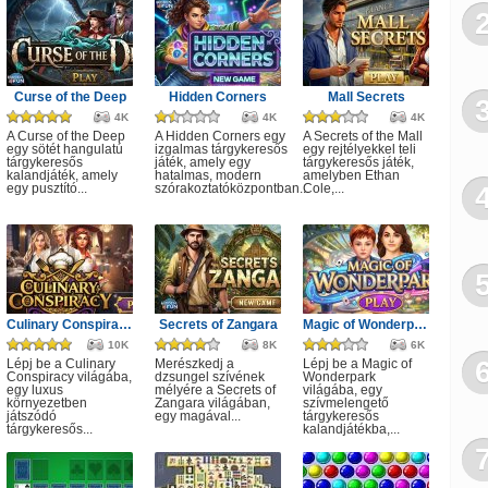
Curse of the Deep
Hidden Corners
Mall Secrets
4K
4K
4K
A Curse of the Deep
A Hidden Corners egy
A Secrets of the Mall
egy sötét hangulatú
izgalmas tárgykeresős
egy rejtélyekkel teli
tárgykeresős
játék, amely egy
tárgykeresős játék,
kalandjáték, amely
hatalmas, modern
amelyben Ethan
egy pusztító...
szórakoztatóközpontban...
Cole,...
Culinary Conspiracy
Secrets of Zangara
Magic of Wonderpark
10K
8K
6K
Lépj be a Culinary
Merészkedj a
Lépj be a Magic of
Conspiracy világába,
dzsungel szívének
Wonderpark
egy luxus
mélyére a Secrets of
világába, egy
környezetben
Zangara világában,
szívmelengető
játszódó
egy magával...
tárgykeresős
tárgykeresős...
kalandjátékba,...