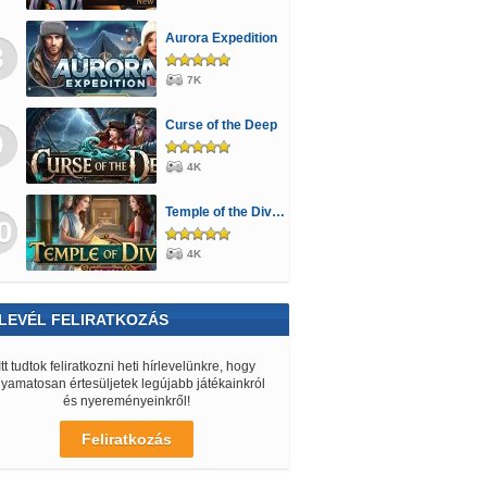
Aurora Expedition
8
7K
Curse of the Deep
9
4K
Temple of the Divine
0
4K
LEVÉL FELIRATKOZÁS
Itt tudtok feliratkozni heti hírlevelünkre, hogy
lyamatosan értesüljetek legújabb játékainkról
és nyereményeinkről!
Feliratkozás