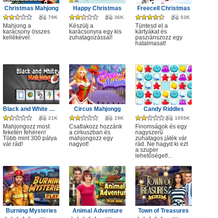
Christmas Mahjong
Happy Christmas
Freecell Christmas
79K
36K
53K
Mahjong a
Készülj a
Tüntesd el a
karácsony összes
karácsonyra egy kis
kártyákat és
kellékével.
zuhatagozással!
pasziánszozz egy
hatalmasat!
Black and White Mahjong 3
Circus Mahjongg
Candy Riddles
21K
19K
1055K
Mahjongozz most
Csatlakozz hozzánk
Finomságok és egy
feketén fehéren!
a cirkuszban és
nagyszerű
Több mint 300 pálya
mahjongozz egy
zuhatagos játék vár
vár rád!
nagyot!
rád. Ne hagyd ki ezt
a szuper
lehetőséget!...
Burning Mysteries
Animal Adventure
Town of Treasures