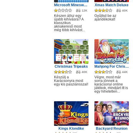
Microsoft Minesweeper
Xmas Match Deluxe
12K
40K
Készen állsz egy
Gyűjtsd be az
újabb kihívásra? A
ajándékokat!
klasszikus
aknakereső most
még több kihívást...
Christmas Tripeaks
Mahjong For Christmas
40K
44K
Készülj a
Végre, most már
Karácsonyra most
sorra jönnek a
egy kis pasziánsszal!
karácsonyi online
játékok, mindjárt itt is
egy hihetetlen...
Kings Klondike
Backyard Reunion