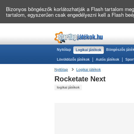
Bizonyos böngészők korlátozhatják a Flash tartalom megj
tartalom, egyszerűen csak engedélyezni kell a Flash be
Nyitólap
Böngészős játé
Logikai játékok
|
|
Lövöldözős játékok
Autós játékok
Spor
Nyitólap
Logikai játékok
Rocketate Next
logikai játékok