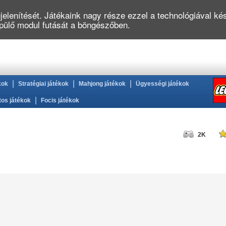
elenítését. Játékaink nagy része ezzel a technológiával kés
épülő modul futását a böngészőben.
|
|
|
kok
Stratégiai játékok
Mahjong játékok
Ügyességi játékok
|
tos játékok
Focis játékok
2K