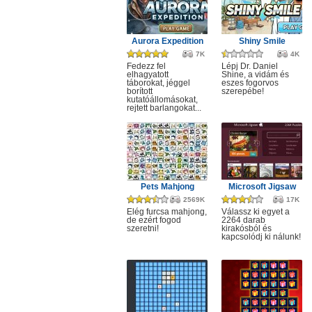
Aurora Expedition
Shiny Smile
7K
4K
Fedezz fel
Lépj Dr. Daniel
elhagyatott
Shine, a vidám és
táborokat, jéggel
eszes fogorvos
borított
szerepébe!
kutatóállomásokat,
rejtett barlangokat...
Pets Mahjong
Microsoft Jigsaw
2569K
17K
Elég furcsa mahjong,
Válassz ki egyet a
de ezért fogod
2264 darab
szeretni!
kirakósból és
kapcsolódj ki nálunk!