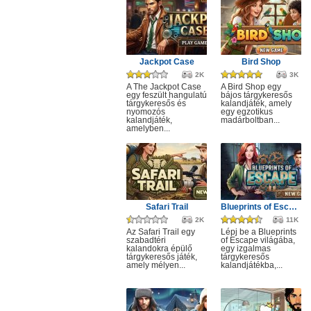
Jackpot Case
Bird Shop
2K
3K
A The Jackpot Case
A Bird Shop egy
egy feszült hangulatú
bájos tárgykeresős
tárgykeresős és
kalandjáték, amely
nyomozós
egy egzotikus
kalandjáték,
madárboltban...
amelyben...
Safari Trail
Blueprints of Escape
2K
11K
Az Safari Trail egy
Lépj be a Blueprints
szabadtéri
of Escape világába,
kalandokra épülő
egy izgalmas
tárgykeresős játék,
tárgykeresős
amely mélyen...
kalandjátékba,...