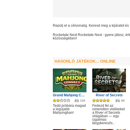
Repülj el a célvonalig. Keresd meg a kijáratot és 
Rocketate Next
Rocketate Next
- gyere játssz, é
közösségében!
HASONLÓ JÁTÉKOK... ONLINE
Grand Mahjong Connect
River of Secrets
11K
4K
Tedd próbára magad
Fedezd fel az
a legújabb
ismeretlen vidékeket
Mahjongban!
a River of Secrets
világában — egy
izgalmas
tárgykeresős...