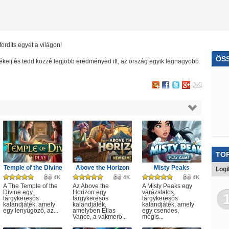
fordíts egyet a világon!
ÖS
rtékelj és tedd közzé legjobb eredményed itt, az ország egyik legnagyobb
Far
Puz
Vio
Rep
TOP
Temple of the Divine
Above the Horizon
Misty Peaks
Logi
4K
4K
4K
A The Temple of the
Az Above the
A Misty Peaks egy
Divine egy
Horizon egy
varázslatos
tárgykeresős
tárgykeresős
tárgykeresős
kalandjáték, amely
kalandjáték,
kalandjáték, amely
egy lenyűgöző, az...
amelyben Elias
egy csendes,
Vance, a vakmerő...
mégis...