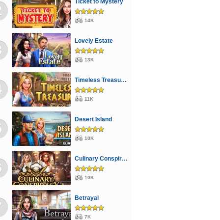
Ticket to Mystery
2
14K
Lovely Estate
3
13K
Timeless Treasures
4
11K
Desert Island
5
10K
Culinary Conspiracy
6
10K
Betrayal
7
7K