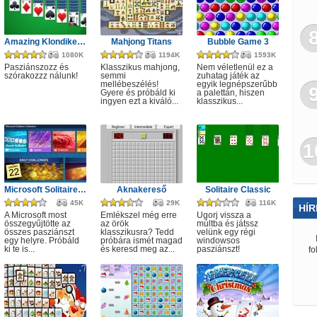
Amazing Klondike Solitaire
Mahjong Titans
Bubble Game 3
1080K
1194K
1593K
Pasziánszozz és
Klasszikus mahjong,
Nem véletlenül ez a
szórakozzz nálunk!
semmi
zuhatag játék az
mellébeszélés!
egyik legnépszerűbb
Gyere és próbáld ki
a palettán, hiszen
ingyen ezt a kiváló...
klasszikus...
1
Microsoft Solitaire Collection
Aknakereső
Solitaire Classic
45K
29K
116K
HÍR
A Microsoft most
Emlékszel még erre
Ugorj vissza a
összegyűjtötte az
az örök
múltba és játssz
összes pasziánszt
klasszikusra? Tedd
velünk egy régi
egy helyre. Próbáld
próbára ismét magad
windowsos
ki te is...
és keresd meg az...
pasziánszt!
fo