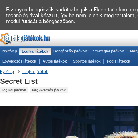
Bizonyos böngészők korlátozhatják a Flash tartalom megj
technológiával készült, így ha nem jelenik meg tartalom
modul futását a böngészőben.
|
|
Nyitólap
Böngészős játékok
Stratégiai játékok
Mahj
Logikai játékok
|
|
|
Lövöldözős játékok
Autós játékok
Sportos játékok
Focis játékok
Nyitólap
Logikai játékok
Secret List
logikai játékok
tárgykeresős játékok