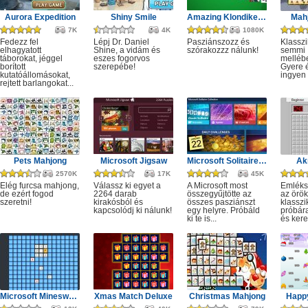
Aurora Expedition
Shiny Smile
Amazing Klondike Solitaire
Mahj
7K
4K
1080K
Fedezz fel
Lépj Dr. Daniel
Pasziánszozz és
Klassz
elhagyatott
Shine, a vidám és
szórakozzz nálunk!
semmi
táborokat, jéggel
eszes fogorvos
melléb
borított
szerepébe!
Gyere é
kutatóállomásokat,
ingyen e
rejtett barlangokat...
Pets Mahjong
Microsoft Jigsaw
Microsoft Solitaire Collection
Ak
2570K
17K
45K
Elég furcsa mahjong,
Válassz ki egyet a
A Microsoft most
Emléks
de ezért fogod
2264 darab
összegyűjtötte az
az örök
szeretni!
kirakósból és
összes pasziánszt
klassz
kapcsolódj ki nálunk!
egy helyre. Próbáld
próbár
ki te is...
és kere
Microsoft Minesweeper
Xmas Match Deluxe
Christmas Mahjong
Happ