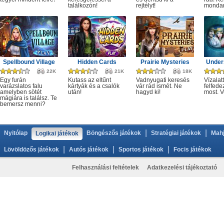
találkozón!
rejtélyt!
monda
Spellbound Village
Hidden Cards
Prairie Mysteries
Under
22K
21K
18K
Egy furán
Kutass az eltűnt
Vadnyugati keresés
Vízalatt
varázslatos falu
kártyák és a csalók
vár rád ismét. Ne
felfede
amelyben sötét
után!
hagyd ki!
most. V
mágiára is találsz. Te
bemersz menni?
|
|
Nyitólap
Böngészős játékok
Stratégiai játékok
Mahj
Logikai játékok
|
|
|
Lövöldözős játékok
Autós játékok
Sportos játékok
Focis játékok
Felhasználási feltételek
Adatkezelési tájékoztató