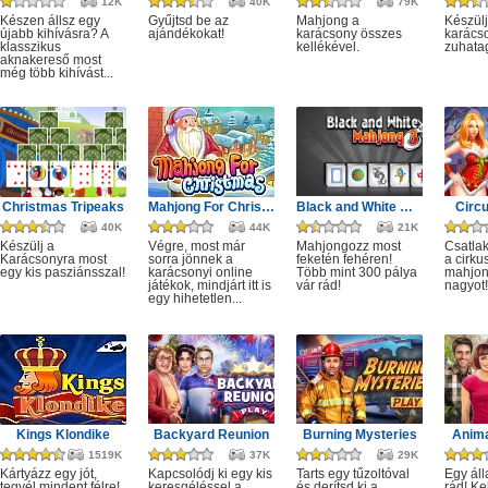
12K
40K
79K
Készen állsz egy
Gyűjtsd be az
Mahjong a
Készülj
újabb kihívásra? A
ajándékokat!
karácsony összes
karácso
klasszikus
kellékével.
zuhata
aknakereső most
még több kihívást...
Christmas Tripeaks
Mahjong For Christmas
Black and White Mahjong 3
Circ
40K
44K
21K
Készülj a
Végre, most már
Mahjongozz most
Csatla
Karácsonyra most
sorra jönnek a
feketén fehéren!
a cirku
egy kis pasziánsszal!
karácsonyi online
Több mint 300 pálya
mahjon
játékok, mindjárt itt is
vár rád!
nagyot!
egy hihetetlen...
Kings Klondike
Backyard Reunion
Burning Mysteries
Anima
1519K
37K
29K
Kártyázz egy jót,
Kapcsolódj ki egy kis
Tarts egy tűzoltóval
Egy áll
tegyél mindent félre!
keresgéléssel a
és derítsd ki a
rád! Ke