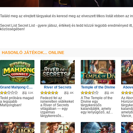
Találd meg az elrejtett tárgyakat és keresd meg az elveszett titkos listát ebben az
Secret List
Secret List
- gyere játssz, értékelj és tedd közzé legjobb eredményed it
közösségében!
HASONLÓ JÁTÉKOK... ONLINE
Grand Mahjong Connect
River of Secrets
Temple of the Divine
Above
11K
4K
4K
Tedd próbára magad
Fedezd fel az
A The Temple of the
Az Abo
a legújabb
ismeretlen vidékeket
Divine egy
Horizo
Mahjongban!
a River of Secrets
tárgykeresős
tárgyk
világában — egy
kalandjáték, amely
kalandj
izgalmas
egy lenyűgöző, az...
amelyb
tárgykeresős...
Vance, 