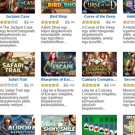
Jackpot Case
Bird Shop
Curse of the Deep
Hidd
2K
3K
4K
A The Jackpot Case
A Bird Shop egy
A Curse of the Deep
A Hidd
egy feszült hangulatú
bájos tárgykeresős
egy sötét hangulatú
izgalm
tárgykeresős és
kalandjáték, amely
tárgykeresős
játék, 
nyomozós
egy egzotikus
kalandjáték, amely
hatalm
kalandjáték,
madárboltban...
egy pusztító...
szórako
amelyben...
Safari Trail
Blueprints of Escape
Culinary Conspiracy
Secret
2K
11K
10K
Az Safari Trail egy
Lépj be a Blueprints
Lépj be a Culinary
Merész
szabadtéri
of Escape világába,
Conspiracy világába,
dzsung
kalandokra épülő
egy izgalmas
egy luxus
mélyére
tárgykeresős játék,
tárgykeresős
környezetben
Zangar
amely mélyen...
kalandjátékba,...
játszódó
egy mag
tárgykeresős...